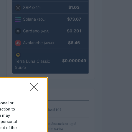
XRP
$1.03
(XRP)
Solana
$73.67
(SOL)
Cardano
$0.201
(ADA)
Avalanche
$6.46
(AVAX)
$0.000049
Terra Luna Classic
(LUNC)
MÁS LEÍDOS
sonal or
1
ection to
¿AMP alcanzará los $10?
ou may
 personal
2
Préstamos en Kubo.financiero: qué
out of the
ofrecen y cómo solicitarlos