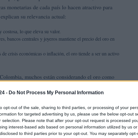
icas monetarias de cada país lo hacen atractivo para
explican su relevancia actual:
 costosa, lo que eleva su valor.
s, bancos centrales y joyeros mantiene el precio del oro en
de crisis económicas o inflación, el oro tiende a ser un activo
en Colombia, muchos están considerando el oro como
somos consumidores; Colombia también es productora
24 -
Do Not Process My Personal Information
y Bolívar que aportan cantidades significativas al
rtunidades que esto representa?
to opt-out of the sale, sharing to third parties, or processing of your per
formation for targeted advertising by us, please use the below opt-out s
r selection. Please note that after your opt-out request is processed y
eing interest-based ads based on personal information utilized by us or
disclosed to third parties prior to your opt-out. You may separately opt-