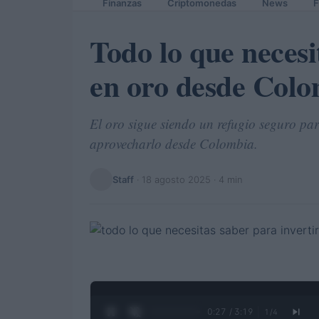
Finanzas
Criptomonedas
News
F
Todo lo que necesi
en oro desde Col
El oro sigue siendo un refugio seguro pa
aprovecharlo desde Colombia.
Staff
·
18 agosto 2025
· 4 min
0:28 / 3:19
1
/
4