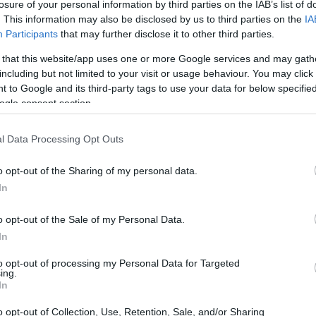
losure of your personal information by third parties on the IAB’s list of
. This information may also be disclosed by us to third parties on the
IA
Participants
that may further disclose it to other third parties.
 that this website/app uses one or more Google services and may gath
including but not limited to your visit or usage behaviour. You may click 
 to Google and its third-party tags to use your data for below specifi
ogle consent section.
l Data Processing Opt Outs
o opt-out of the Sharing of my personal data.
In
o opt-out of the Sale of my Personal Data.
o desde Colombia
In
ncipalmente en dos categorías: oro físico y oro
to opt-out of processing my Personal Data for Targeted
ing.
In
o opt-out of Collection, Use, Retention, Sale, and/or Sharing