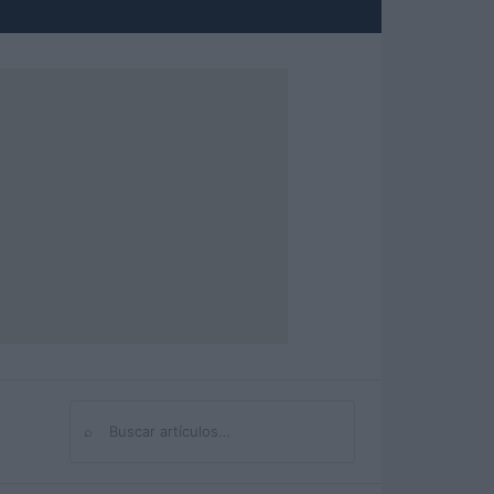
⌕
Buscar