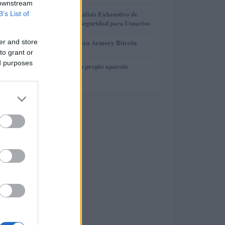
 downstream
3
Gana Crédito: Análisis Exhaustivo de
B’s List of
Funcionalidad y Seguridad para Usuarios
4
er and store
Revisión de billetera Armory Bitcoin
to grant or
ed purposes
5
Cómo construir tu propio aparato
electrónico