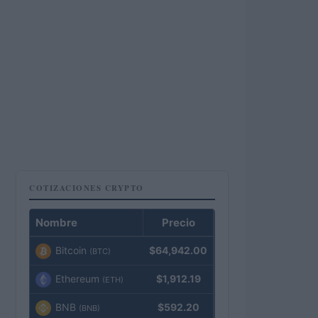
COTIZACIONES CRYPTO
Nombre
Precio
Bitcoin
$64,942.00
(BTC)
Ethereum
$1,912.19
(ETH)
BNB
$592.20
(BNB)