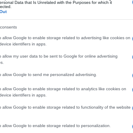
ersonal Data that Is Unrelated with the Purposes for which it
lected.
Out
gotes, monedas o joyas. En Colombia, puedes adquirir
specializadas o distribuidores de metales preciosos. Los
consents
y es crucial almacenar el oro en un lugar seguro, como
o allow Google to enable storage related to advertising like cookies on
ar el riesgo de robo. ¿Te imaginas tener tu propio
evice identifiers in apps.
o allow my user data to be sent to Google for online advertising
s.
to allow Google to send me personalized advertising.
ones de empresas mineras y fondos cotizados en bolsa
olombia, algunas empresas relevantes del sector
o allow Google to enable storage related to analytics like cookies on
evice identifiers in apps.
son Mineros S.A. y Grupo Argos. A nivel internacional,
son líderes en producción. Los ETFs que invierten
o allow Google to enable storage related to functionality of the website
s ETF y el SPDR Gold Shares, son otras opciones a
ado financiero del oro?
o allow Google to enable storage related to personalization.