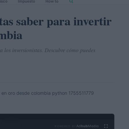
isco
Impuesto
How to
tas saber para invertir
ombia
ra los inversionistas. Descubre cómo puedes
Ad
hub
Media
POWERED BY