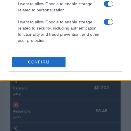
(ETH)
I want to allow Google to enable storage
related to personalization.
$590.60
BNB
I want to allow Google to enable storage
(BNB)
related to security, including authentication
functionality and fraud prevention, and other
user protection.
$1.03
XRP
(XRP)
CONFIRM
$72.81
Solana
(SOL)
$0.202
Cardano
(ADA)
$6.45
Avalanche
(AVAX)