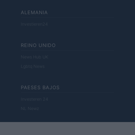
ALEMANIA
Investieren24
REINO UNIDO
News Hub UK
Lgbtq News
PAESES BAJOS
Investeren 24
NL Newz