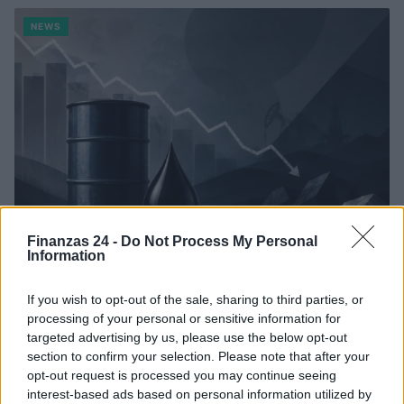
NEWS
Finanzas 24 -
Do Not Process My Personal
Information
Brent cae un 8.3% y arrastra a las materias primas en agosto
If you wish to opt-out of the sale, sharing to third parties, or
Lucía Herrera · 6 Ago 2026
processing of your personal or sensitive information for
targeted advertising by us, please use the below opt-out
CRIPTOMONEDAS
section to confirm your selection. Please note that after your
opt-out request is processed you may continue seeing
interest-based ads based on personal information utilized by