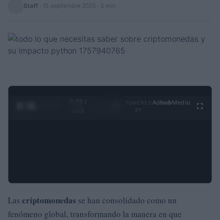
Staff
·
15 septiembre 2025
· 3 min
0:28 /
Ad
hub
Media
POWERED
1
/
4
3:55
BY
criptomonedas
Las
se han consolidado como un
fenómeno global, transformando la manera en que