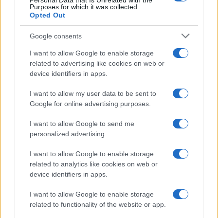
Personal Data that Is Unrelated with the
Purposes for which it was collected.
Opted Out
Google consents
I want to allow Google to enable storage
Cómo los delincuentes están explotando los cambios en la
related to advertising like cookies on web or
normativa cripto europea
device identifiers in apps.
Diego Martín · 6 Ago 2026
I want to allow my user data to be sent to
Google for online advertising purposes.
COTIZACIONES CRYPTO
I want to allow Google to send me
personalized advertising.
Nombre
Precio
I want to allow Google to enable storage
related to analytics like cookies on web or
$64,437.00
Bitcoin
device identifiers in apps.
(BTC)
I want to allow Google to enable storage
related to functionality of the website or app.
$1,906.28
Ethereum