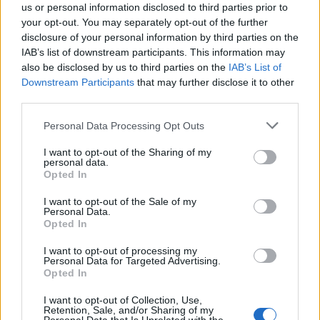
us or personal information disclosed to third parties prior to
your opt-out. You may separately opt-out of the further
disclosure of your personal information by third parties on the
IAB’s list of downstream participants. This information may
also be disclosed by us to third parties on the
IAB’s List of
Downstream Participants
that may further disclose it to other
third parties.
Please note that this website/app uses one or more Google
Personal Data Processing Opt Outs
services and may gather and store information including but
Cadena perpetua para ex oficial de LAPD por robo cripto a
not limited to your visit or usage behaviour. You may click to
I want to opt-out of the Sharing of my
adolescente
personal data.
grant or deny consent to Google and its third-party tags to
Opted In
Diego Martín · 6 Ago 2026
use your data for below specified purposes in below Google
consent section.
I want to opt-out of the Sale of my
CRIPTOMONEDAS
Personal Data.
Opted In
I want to opt-out of processing my
Personal Data for Targeted Advertising.
Opted In
I want to opt-out of Collection, Use,
Retention, Sale, and/or Sharing of my