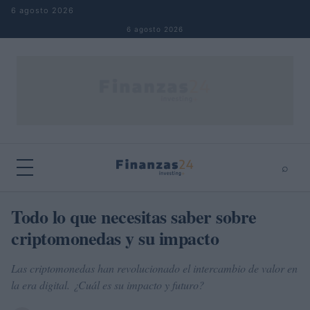
Saltar al contenido
6 agosto 2026
6 agosto 2026
⌕
×
⌕
Todo lo que necesitas saber sobre
Buscar
criptomonedas y su impacto
Las criptomonedas han revolucionado el intercambio de valor en
la era digital. ¿Cuál es su impacto y futuro?