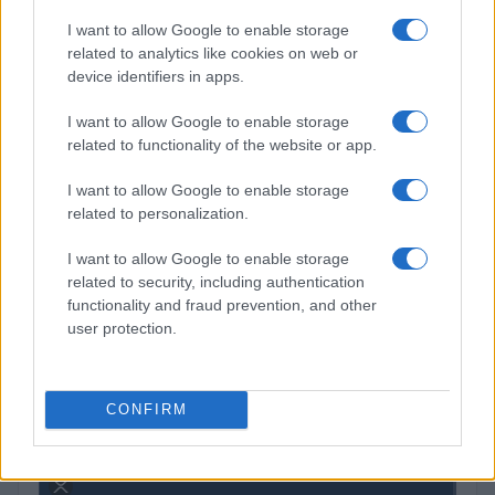
Cómo Bitcoin y la IA están transformando la economía global
I want to allow Google to enable storage
Diego Martín · 7 Ago 2026
related to analytics like cookies on web or
device identifiers in apps.
I want to allow Google to enable storage
COTIZACIONES CRYPTO
related to functionality of the website or app.
Nombre
Precio
I want to allow Google to enable storage
related to personalization.
$64,884.00
Bitcoin
I want to allow Google to enable storage
(BTC)
related to security, including authentication
functionality and fraud prevention, and other
user protection.
$1,913.81
Ethereum
(ETH)
CONFIRM
$590.60
BNB
(BNB)