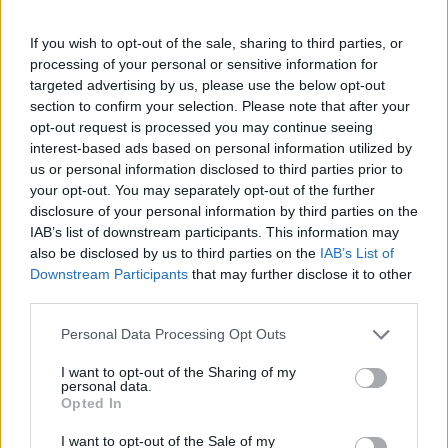
If you wish to opt-out of the sale, sharing to third parties, or
processing of your personal or sensitive information for
targeted advertising by us, please use the below opt-out
section to confirm your selection. Please note that after your
opt-out request is processed you may continue seeing
interest-based ads based on personal information utilized by
us or personal information disclosed to third parties prior to
your opt-out. You may separately opt-out of the further
Cómo la crisis de refino está afectando los precios de la
disclosure of your personal information by third parties on the
gasolina y el diésel
IAB’s list of downstream participants. This information may
Lucía Herrera · 7 Ago 2026
also be disclosed by us to third parties on the
IAB’s List of
Downstream Participants
that may further disclose it to other
NEWS
third parties.
Please note that this website/app uses one or more Google
Personal Data Processing Opt Outs
services and may gather and store information including but
not limited to your visit or usage behaviour. You may click to
I want to opt-out of the Sharing of my
personal data.
grant or deny consent to Google and its third-party tags to
Opted In
use your data for below specified purposes in below Google
consent section.
I want to opt-out of the Sale of my