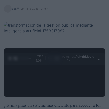
Staff
·
24 julio 2025
· 3 min
0:29 /
Ad
hub
Media
POWERED
1
/
4
3:09
BY
¿Te imaginas un sistema más eficiente para acceder a los