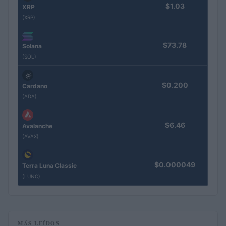
$1.03
XRP
(XRP)
$73.78
Solana
(SOL)
$0.200
Cardano
(ADA)
$6.46
Avalanche
(AVAX)
$0.000049
Terra Luna Classic
(LUNC)
MÁS LEÍDOS