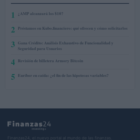
1
¿AMP alcanzará los $10?
2
Préstamos en Kubo.financiero: qué ofrecen y cómo solicitarlos
3
Gana Crédito: Análisis Exhaustivo de Funcionalidad y
Seguridad para Usuarios
4
Revisión de billetera Armory Bitcoin
5
Euríbor en caída: ¿el fin de las hipotecas variables?
Finanzas24, el nuevo portal al mundo de las finanzas.