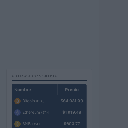
COTIZACIONES CRYPTO
Nombre
Precio
Bitcoin
$64,931.00
(BTC)
Ethereum
$1,919.48
(ETH)
BNB
$603.77
(BNB)