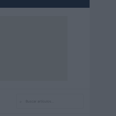
⌕
Buscar