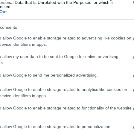
ersonal Data that Is Unrelated with the Purposes for which it
 presente ejercicio. A pesar de esta desaceleración, se
lected.
Out
economía nacional alcanzará el 18,5% a lo largo del
lización de la oferta turística. Este aspecto es crucial
consents
turo que sea sostenible y menos dependiente de la
o allow Google to enable storage related to advertising like cookies on
evice identifiers in apps.
o allow my user data to be sent to Google for online advertising
s.
to allow Google to send me personalized advertising.
o allow Google to enable storage related to analytics like cookies on
evice identifiers in apps.
o allow Google to enable storage related to functionality of the website
o allow Google to enable storage related to personalization.