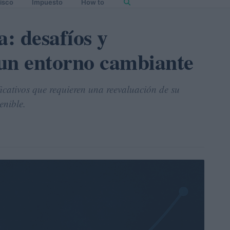
isco
Impuesto
How to
: desafíos y
un entorno cambiante
ficativos que requieren una reevaluación de su
enible.