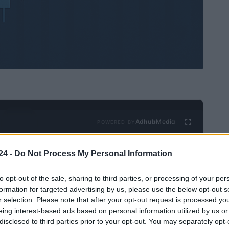
Ad
hub
Media
POWERED BY
24 -
Do Not Process My Personal Information
to opt-out of the sale, sharing to third parties, or processing of your per
formation for targeted advertising by us, please use the below opt-out s
r selection. Please note that after your opt-out request is processed y
eing interest-based ads based on personal information utilized by us or
igue siendo un pilar clave de nuestra economía? Según
disclosed to third parties prior to your opt-out. You may separately opt-