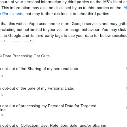
losure of your personal information by third parties on the IAB’s list of
o en las ventas del 2,7% y estabilidad en la
. This information may also be disclosed by us to third parties on the
IA
sar de estas cifras que invitan al optimismo, debemos
Participants
that may further disclose it to other third parties.
lo la mitad de lo que se registró el año pasado. ¿Por
 that this website/app uses one or more Google services and may gath
mparación con picos históricos que nos obligan a
including but not limited to your visit or usage behaviour. You may click 
 to Google and its third-party tags to use your data for below specifi
 especialmente para evitar la masificación en ciertos
ogle consent section.
as que son los que más gastan.
l Data Processing Opt Outs
ector turístico español?
o opt-out of the Sharing of my personal data.
In
. La actual incertidumbre geopolítica ha afectado los
 en menos visitantes de Estados Unidos y una caída en
o opt-out of the Sale of my Personal Data.
omo Francia y Alemania. Este cambio en los patrones de
In
ebilidad de sus economías, lo que repercute en el
to opt-out of processing my Personal Data for Targeted
ing.
sentantes del sector.
In
cimiento del Producto Interno Bruto (PIB) turístico se
o opt-out of Collection, Use, Retention, Sale, and/or Sharing