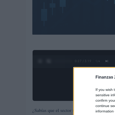
0:28 / 3:19
1
/
4
Finanzas 
If you wish 
sensitive in
confirm you
continue se
¿Sabías que el sector turístico en España s
information 