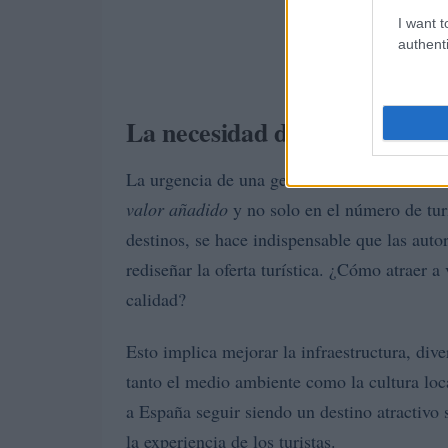
I want t
authenti
La necesidad de una gestión 
La urgencia de una gestión más consciente d
valor añadido
y no solo en el número de turi
destinos, se hace indispensable que las auto
rediseñar la oferta turística. ¿Cómo atraer a
calidad?
Esto implica mejorar la infraestructura, dive
tanto el medio ambiente como la cultura loca
a España seguir siendo un destino atractivo 
la experiencia de los turistas.