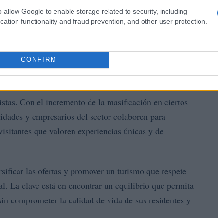
o allow Google to enable storage related to security, including
cation functionality and fraud prevention, and other user protection.
renovada
CONFIRM
el turismo es evidente. Es fundamental centrarse en el
stas. Con el incremento de la masificación en ciertos
ridades y empresarios del sector colaboren para
 visitantes que valoren experiencias únicas y de
rsificar las ofertas y promover un turismo que respete
l. La clave está en encontrar un equilibrio que permita
sin comprometer la calidad de vida de sus residentes y