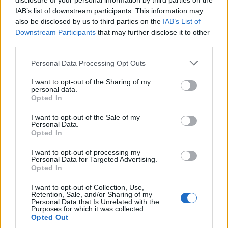
disclosure of your personal information by third parties on the
IAB’s list of downstream participants. This information may
also be disclosed by us to third parties on the
IAB’s List of
Downstream Participants
that may further disclose it to other
third parties.
Please note that this website/app uses one or more Google
Personal Data Processing Opt Outs
services and may gather and store information including but
not limited to your visit or usage behaviour. You may click to
I want to opt-out of the Sharing of my
personal data.
grant or deny consent to Google and its third-party tags to
Opted In
use your data for below specified purposes in below Google
Cómo la crisis de refino está afectando los precios de la
consent section.
I want to opt-out of the Sale of my
gasolina y el diésel
Personal Data.
Opted In
Lucía Herrera · 7 Ago 2026
I want to opt-out of processing my
NEWS
Personal Data for Targeted Advertising.
Opted In
I want to opt-out of Collection, Use,
Retention, Sale, and/or Sharing of my
Personal Data that Is Unrelated with the
Purposes for which it was collected.
Opted Out