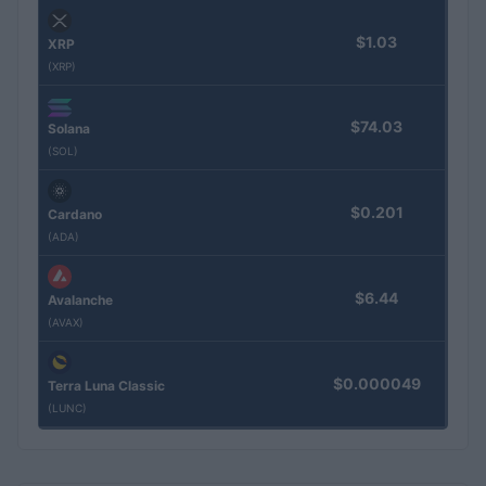
$1.03
XRP
(XRP)
$74.03
Solana
(SOL)
$0.201
Cardano
(ADA)
$6.44
Avalanche
(AVAX)
$0.000049
Terra Luna Classic
(LUNC)