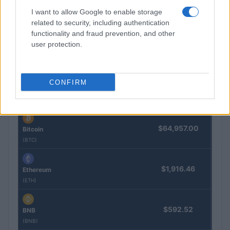
I want to allow Google to enable storage
Cómo Bitcoin y la IA están transformando la economía global
related to security, including authentication
Diego Martín · 7 Ago 2026
functionality and fraud prevention, and other
user protection.
COTIZACIONES CRYPTO
CONFIRM
Nombre
Precio
$64,957.00
Bitcoin
(BTC)
$1,916.46
Ethereum
(ETH)
$592.52
BNB
(BNB)