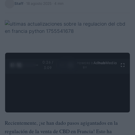
Staff
·
18 agosto 2025
· 4 min
0:27 /
Ad
hub
Media
POWERED
1
/
4
3:09
BY
Recientemente, ¡se han dado pasos agigantados en la
regulación de la venta de CBD en Francia! Esto ha