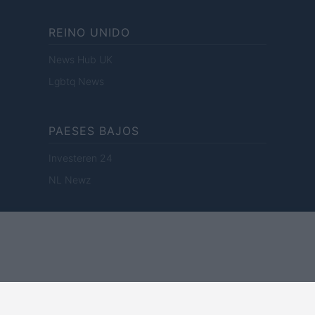
REINO UNIDO
News Hub UK
Lgbtq News
PAESES BAJOS
Investeren 24
NL Newz