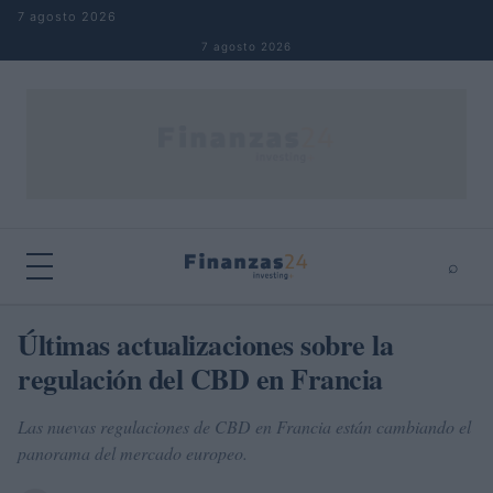
Saltar al contenido
7 agosto 2026
7 agosto 2026
⌕
×
⌕
Últimas actualizaciones sobre la
Buscar
regulación del CBD en Francia
Las nuevas regulaciones de CBD en Francia están cambiando el
panorama del mercado europeo.