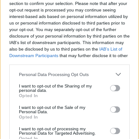
section to confirm your selection. Please note that after your
cámaras locales y realiza boletines
opt-out request is processed you may continue seeing
económicos territoriales.
interest-based ads based on personal information utilized by
us or personal information disclosed to third parties prior to
your opt-out. You may separately opt-out of the further
disclosure of your personal information by third parties on the
IAB’s list of downstream participants. This information may
also be disclosed by us to third parties on the
IAB’s List of
Downstream Participants
that may further disclose it to other
third parties.
Please note that this website/app uses one or more Google
Personal Data Processing Opt Outs
services and may gather and store information including but
not limited to your visit or usage behaviour. You may click to
I want to opt-out of the Sharing of my
personal data.
grant or deny consent to Google and its third-party tags to
Opted In
use your data for below specified purposes in below Google
consent section.
I want to opt-out of the Sale of my
Personal Data.
Opted In
I want to opt-out of processing my
Personal Data for Targeted Advertising.
Opted In