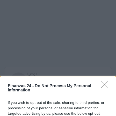
AUTOR
Francesca Spadaro
Finanzas 24 -
Do Not Process My Personal
Francesca Spadaro reconstruyó una cadena
Information
de inversiones veronesa partiendo de los
balances depositados en la Cámara de
If you wish to opt-out of the sale, sharing to third parties, or
Comercio; analista financiera que coordina
processing of your personal or sensitive information for
expedientes sobre pymes y mercados.
targeted advertising by us, please use the below opt-out
Licenciada en economía, colabora con