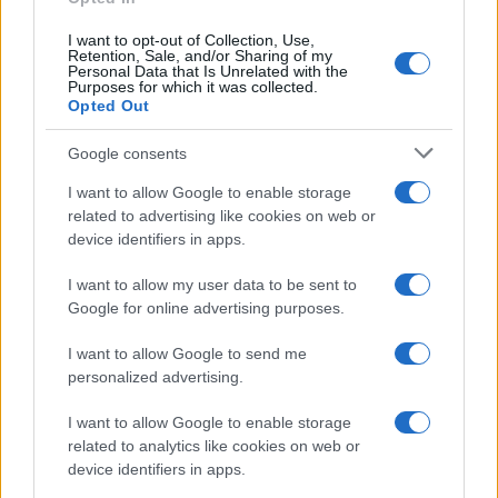
I want to opt-out of Collection, Use,
Retention, Sale, and/or Sharing of my
Personal Data that Is Unrelated with the
Purposes for which it was collected.
Opted Out
Sigue leyendo
Google consents
NEWS
I want to allow Google to enable storage
related to advertising like cookies on web or
device identifiers in apps.
I want to allow my user data to be sent to
Google for online advertising purposes.
I want to allow Google to send me
personalized advertising.
I want to allow Google to enable storage
related to analytics like cookies on web or
device identifiers in apps.
El Brent cae un 8.3% y arrastra a las materias primas