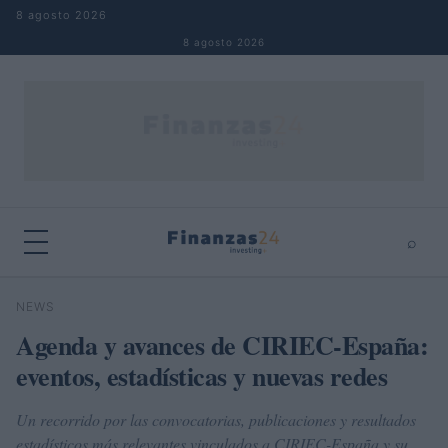
Saltar al contenido
8 agosto 2026
8 agosto 2026
⌕
×
⌕
NEWS
Buscar
Agenda y avances de CIRIEC-España:
eventos, estadísticas y nuevas redes
Un recorrido por las convocatorias, publicaciones y resultados
estadísticos más relevantes vinculados a CIRIEC-España y su