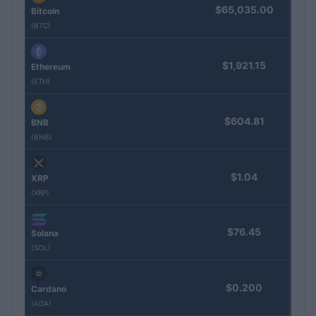
$65,035.00
Bitcoin
(BTC)
$1,921.15
Ethereum
(ETH)
$604.81
BNB
(BNB)
$1.04
XRP
(XRP)
$76.45
Solana
(SOL)
$0.200
Cardano
(ADA)