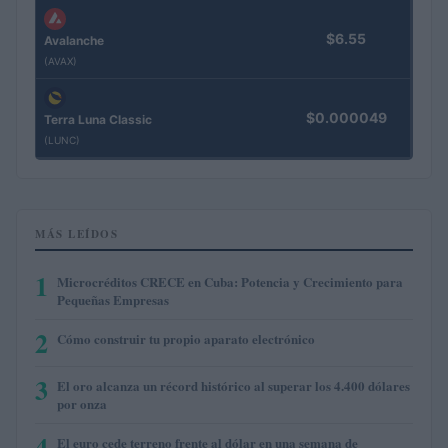
$6.55
Avalanche
(AVAX)
$0.000049
Terra Luna Classic
(LUNC)
MÁS LEÍDOS
1
Microcréditos CRECE en Cuba: Potencia y Crecimiento para
Pequeñas Empresas
2
Cómo construir tu propio aparato electrónico
3
El oro alcanza un récord histórico al superar los 4.400 dólares
por onza
4
El euro cede terreno frente al dólar en una semana de