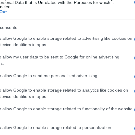
ersonal Data that Is Unrelated with the Purposes for which it
uirió una participación que supera el 4,5% del banco,
lected.
Out
 Este tipo de movimientos estratégicos en el capital
e las alianzas y participaciones cruzadas se convierten
consents
luencias y votos en decisiones cruciales.
o allow Google to enable storage related to advertising like cookies on
evice identifiers in apps.
erá crítico en este proceso. Según informes de la CNMV,
o allow my user data to be sent to Google for online advertising
cio del capital social de Banco Sabadell, lo que les
s.
que se avecina. La presión sobre BBVA para cerrar su
to allow Google to send me personalized advertising.
ximidad de la junta de accionistas programada para el 6
, sino también el reparto de un dividendo de 2.500
o allow Google to enable storage related to analytics like cookies on
itánico TSB.
evice identifiers in apps.
o allow Google to enable storage related to functionality of the website
o allow Google to enable storage related to personalization.