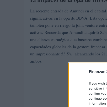
La reciente entrada de Amundi en el capital
significativas en la opa de BBVA. Esta opera
también pone en riesgo la joint venture ent
activos. Recuerda que Amundi adquirió Sab
una alianza estratégica que buscaba combina
capacidades globales de la gestora francesa
un impresionante 53,5%, alcanzando los 21.9
ambos.
Finanzas 
If you wish 
sensitive in
confirm you
continue se
information 