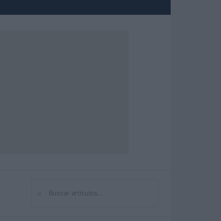
⌕
Buscar