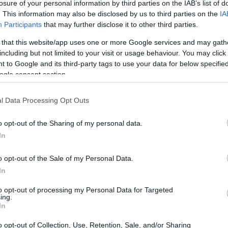
losure of your personal information by third parties on the IAB’s list of
. This information may also be disclosed by us to third parties on the
IA
Participants
that may further disclose it to other third parties.
 that this website/app uses one or more Google services and may gath
including but not limited to your visit or usage behaviour. You may click 
 to Google and its third-party tags to use your data for below specifi
ogle consent section.
l Data Processing Opt Outs
n de Amundi podría interpretarse como un movimiento
o opt-out of the Sharing of my personal data.
In
analistas creen que la gestora podría estar buscando
ión de poder en la votación que se llevará a cabo en las
o opt-out of the Sale of my Personal Data.
 imaginas lo que eso podría significar para la fusión?
In
to opt-out of processing my Personal Data for Targeted
ector
ing.
In
rticipación de Zurich, que también ha tomado acciones
o opt-out of Collection, Use, Retention, Sale, and/or Sharing