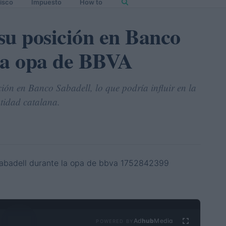
isco
Impuesto
How to
su posición en Banco
la opa de BBVA
ón en Banco Sabadell, lo que podría influir en la
tidad catalana.
Ad
hub
Media
POWERED BY