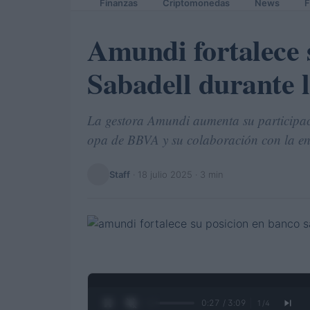
Finanzas
Criptomonedas
News
F
Amundi fortalece 
Sabadell durante 
La gestora Amundi aumenta su participaci
opa de BBVA y su colaboración con la en
Staff
·
18 julio 2025
· 3 min
0:28 / 3:09
1
/
4