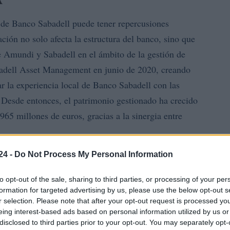
 de Banco Sabadell puede tener repercusiones
ción no solo afecta la estructura del banco, sino que
re Amundi y Sabadell en el ámbito de la gestión de
adell Asset Management en junio de 2020, creando
r la experiencia local de Banco Sabadell con las
. Desde entonces, el patrimonio gestionado ha crecido
65 millones de euros, gracias a la sinergia entre
24 -
Do Not Process My Personal Information
to opt-out of the sale, sharing to third parties, or processing of your per
formation for targeted advertising by us, please use the below opt-out s
r selection. Please note that after your opt-out request is processed y
eing interest-based ads based on personal information utilized by us or
disclosed to third parties prior to your opt-out. You may separately opt-