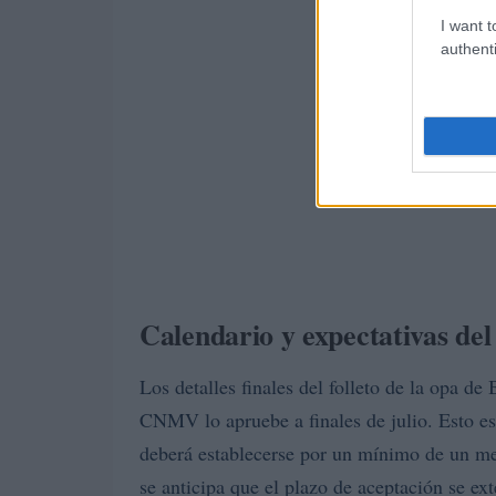
I want t
authenti
Calendario y expectativas de
Los detalles finales del folleto de la opa d
CNMV lo apruebe a finales de julio. Esto es 
deberá establecerse por un mínimo de un me
se anticipa que el plazo de aceptación se ext