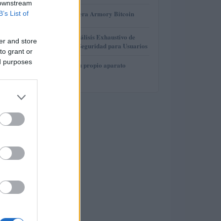
 downstream
3
Revisión de billetera Armory Bitcoin
B’s List of
4
Gana Crédito: Análisis Exhaustivo de
er and store
Funcionalidad y Seguridad para Usuarios
to grant or
ed purposes
5
Cómo construir tu propio aparato
electrónico