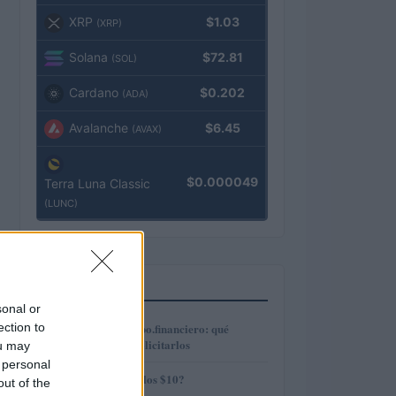
XRP
$1.03
(XRP)
Solana
$72.81
(SOL)
Cardano
$0.202
(ADA)
Avalanche
$6.45
(AVAX)
$0.000049
Terra Luna Classic
(LUNC)
MÁS LEÍDOS
sonal or
1
ection to
Préstamos en Kubo.financiero: qué
ofrecen y cómo solicitarlos
ou may
 personal
2
¿AMP alcanzará los $10?
out of the