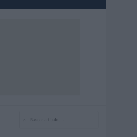
⌕
Buscar