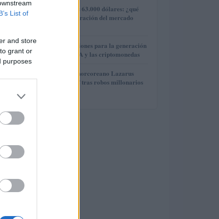
 downstream
3
Bitcoin supera los 63.000 dólares: ¿qué
B’s List of
impulsa la recuperación del mercado
cripto?
er and store
4
Finanzas e inversiones para la generación
to grant or
Z: el auge de IOTA y las criptomonedas
ed purposes
5
El grupo hacker norcoreano Lazarus
mueve 121,5 BTC tras robos millonarios
en criptomonedas