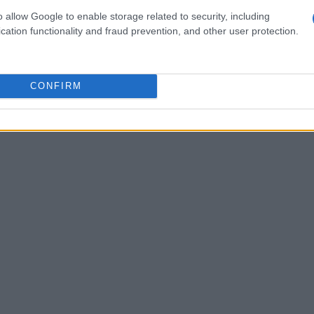
viene principalmente de inversores más jóvenes y
o allow Google to enable storage related to security, including
cation functionality and fraud prevention, and other user protection.
CONFIRM