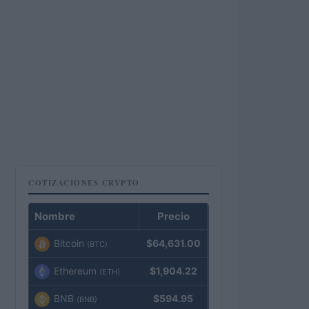
COTIZACIONES CRYPTO
Nombre
Precio
Bitcoin
$64,631.00
(BTC)
Ethereum
$1,904.22
(ETH)
BNB
$594.95
(BNB)