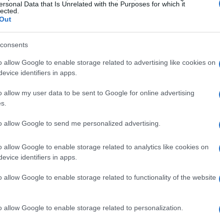
ersonal Data that Is Unrelated with the Purposes for which it
lected.
Out
tocó esta zona, el precio de BTC alcanzó sus niveles
consents
 y 2026 se formaron dentro de esta banda naranja.
o allow Google to enable storage related to advertising like cookies on
una fase de acumulación. Para que esto ocurra, el
evice identifiers in apps.
 banda naranja o roja, como sucedió en los fondos de
o allow my user data to be sent to Google for online advertising
s.
to allow Google to send me personalized advertising.
clos anteriores, observamos un patrón consistente.
o allow Google to enable storage related to analytics like cookies on
 plazo entra en esta zona, el mercado alcanza un
evice identifiers in apps.
que el precio actual podría ser bajo, aún podría haber
o allow Google to enable storage related to functionality of the website
lcance el fondo definitivo.
o allow Google to enable storage related to personalization.
rgo plazo aún no han vendido en grandes cantidades, lo