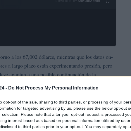
Ad
hub
Media
POWERED BY
rno a los 67,002 dólares, mientras que los datos on-
ores a largo plazo están experimentando presión, pero
lave apuntan a una posible continuación de la
mínimo del ciclo.
24 -
Do Not Process My Personal Information
 que están generando estas señales, cómo se comparan
to opt-out of the sale, sharing to third parties, or processing of your per
 para el futuro del
mercado
de Bitcoin.
formation for targeted advertising by us, please use the below opt-out s
r selection. Please note that after your opt-out request is processed y
eing interest-based ads based on personal information utilized by us or
go plazo entra en zona de fondo
disclosed to third parties prior to your opt-out. You may separately opt-