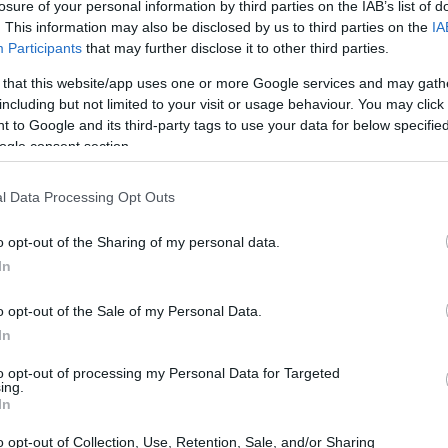
losure of your personal information by third parties on the IAB’s list of
 los holders a largo plazo de Bitcoin (LTH NUPL) se
. This information may also be disclosed by us to third parties on the
IA
Participants
that may further disclose it to other third parties.
lor marca el límite superior de la banda naranja, que
 that this website/app uses one or more Google services and may gath
s de cada ciclo.
including but not limited to your visit or usage behaviour. You may click 
 to Google and its third-party tags to use your data for below specifi
ogle consent section.
l Data Processing Opt Outs
o opt-out of the Sharing of my personal data.
In
o opt-out of the Sale of my Personal Data.
In
to opt-out of processing my Personal Data for Targeted
ing.
In
o opt-out of Collection, Use, Retention, Sale, and/or Sharing