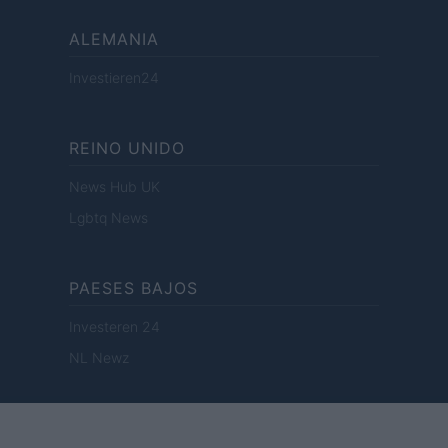
ALEMANIA
Investieren24
REINO UNIDO
News Hub UK
Lgbtq News
PAESES BAJOS
Investeren 24
NL Newz