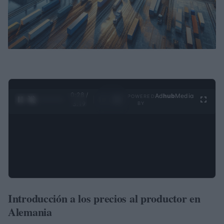
0:29 /
Ad
hub
Media
POWERED
1
/
4
3:19
BY
Introducción a los precios al productor en
Alemania