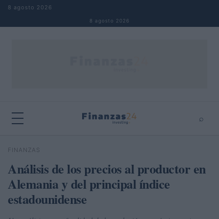
Saltar al contenido
8 agosto 2026
8 agosto 2026
⌕
×
⌕
FINANZAS
Buscar
Análisis de los precios al productor en
Alemania y del principal índice
estadounidense