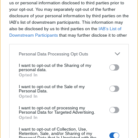
us or personal information disclosed to third parties prior to
your opt-out. You may separately opt-out of the further
disclosure of your personal information by third parties on the
IAB’s list of downstream participants. This information may
also be disclosed by us to third parties on the
IAB’s List of
Downstream Participants
that may further disclose it to other
third parties.
Please note that this website/app uses one or more Google
Intervención conjunta de Japón y EE.UU. para frenar la caída
Personal Data Processing Opt Outs
del yen
services and may gather and store information including but
not limited to your visit or usage behaviour. You may click to
I want to opt-out of the Sharing of my
Marta Ruiz · 7 Ago 2026
personal data.
grant or deny consent to Google and its third-party tags to
Opted In
use your data for below specified purposes in below Google
FINANZAS
consent section.
I want to opt-out of the Sale of my
Personal Data.
Opted In
I want to opt-out of processing my
Personal Data for Targeted Advertising.
Opted In
I want to opt-out of Collection, Use,
Retention, Sale, and/or Sharing of my
Personal Data that Is Unrelated with the