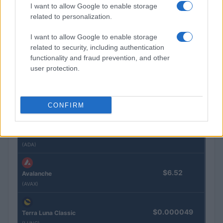
I want to allow Google to enable storage
$591.08
related to personalization.
BNB
(BNB)
I want to allow Google to enable storage
related to security, including authentication
$1.03
XRP
functionality and fraud prevention, and other
(XRP)
user protection.
$73.90
Solana
CONFIRM
(SOL)
$0.201
Cardano
(ADA)
$6.52
Avalanche
(AVAX)
$0.000049
Terra Luna Classic