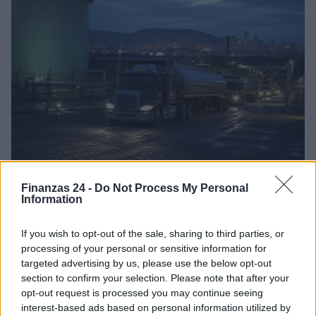
Cómo la crisis de refino está afectando los precios de la
Finanzas 24 -
Do Not Process My Personal
gasolina y el diésel
Information
Lucía Herrera · 7 Ago 2026
If you wish to opt-out of the sale, sharing to third parties, or
FINANZAS
processing of your personal or sensitive information for
targeted advertising by us, please use the below opt-out
section to confirm your selection. Please note that after your
opt-out request is processed you may continue seeing
interest-based ads based on personal information utilized by