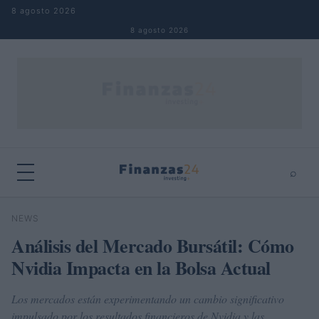
Saltar al contenido
8 agosto 2026
8 agosto 2026
⌕
×
⌕
NEWS
Buscar
Análisis del Mercado Bursátil: Cómo
Nvidia Impacta en la Bolsa Actual
Los mercados están experimentando un cambio significativo
impulsado por los resultados financieros de Nvidia y las