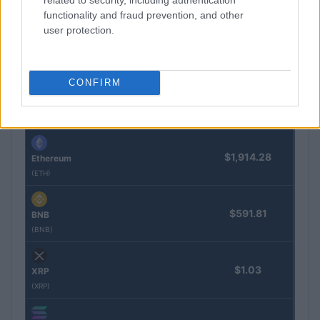
functionality and fraud prevention, and other
COTIZACIONES CRYPTO
user protection.
Nombre
Precio
CONFIRM
$64,975.00
Bitcoin
(BTC)
$1,914.28
Ethereum
(ETH)
$591.81
BNB
(BNB)
$1.03
XRP
(XRP)