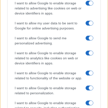
Brent cae un 8.3% y arrastra a las materias primas en agosto
I want to allow Google to enable storage
related to advertising like cookies on web or
Lucía Herrera · 6 Ago 2026
device identifiers in apps.
NEWS
I want to allow my user data to be sent to
Google for online advertising purposes.
I want to allow Google to send me
personalized advertising.
I want to allow Google to enable storage
related to analytics like cookies on web or
device identifiers in apps.
I want to allow Google to enable storage
related to functionality of the website or app.
El petróleo Brent cae un 8.46% y arrastra a las materias
I want to allow Google to enable storage
primas
related to personalization.
Lucía Herrera · 5 Ago 2026
I want to allow Google to enable storage
related to security, including authentication