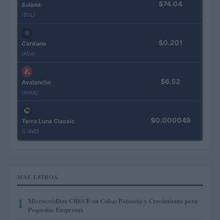
$74.04
Solana
(SOL)
$0.201
Cardano
(ADA)
$6.52
Avalanche
(AVAX)
$0.000049
Terra Luna Classic
(LUNC)
MÁS LEÍDOS
1
Microcréditos CRECE en Cuba: Potencia y Crecimiento para
Pequeñas Empresas