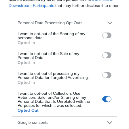
Downstream Participants
that may further disclose it to other
third parties.
Please note that this website/app uses one or more Google
Personal Data Processing Opt Outs
services and may gather and store information including but
El Brent cae un 8.3% y arrastra a las materias primas
not limited to your visit or usage behaviour. You may click to
I want to opt-out of the Sharing of my
personal data.
grant or deny consent to Google and its third-party tags to
Lucía Herrera · 7 Ago 2026
Opted In
use your data for below specified purposes in below Google
consent section.
NEWS
I want to opt-out of the Sale of my
Personal Data.
Opted In
I want to opt-out of processing my
Personal Data for Targeted Advertising.
Opted In
I want to opt-out of Collection, Use,
Retention, Sale, and/or Sharing of my
Personal Data that Is Unrelated with the
Purposes for which it was collected.
Opted Out
Google consents