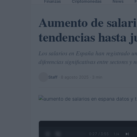
Finanzas
Criptomonedas
News
F
Aumento de salari
tendencias hasta j
Los salarios en España han registrado u
diferencias significativas entre sectores y r
Staff
·
8 agosto 2025
· 3 min
0:28 / 3:55
1
/
4