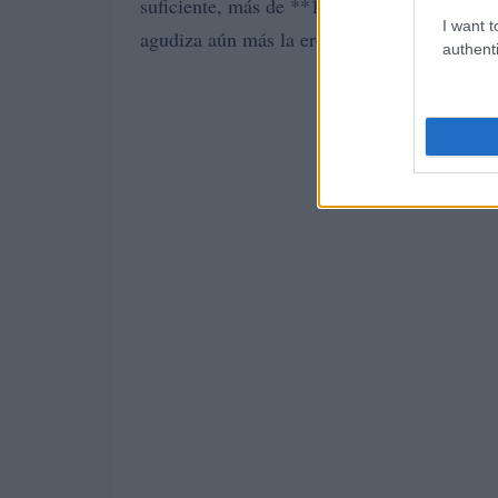
suficiente, más de **11,700 asalariados** h
I want t
agudiza aún más la erosión de su capacidad
authenti