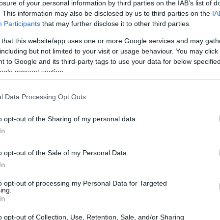
losure of your personal information by third parties on the IAB’s list of
. This information may also be disclosed by us to third parties on the
IA
Participants
that may further disclose it to other third parties.
 that this website/app uses one or more Google services and may gath
including but not limited to your visit or usage behaviour. You may click 
 to Google and its third-party tags to use your data for below specifi
ogle consent section.
l Data Processing Opt Outs
o opt-out of the Sharing of my personal data.
In
toriales
o opt-out of the Sale of my Personal Data.
In
rompecabezas. Los trabajadores del sector servicios
to opt-out of processing my Personal Data for Targeted
remento medio del **3,72%**. En contraste, la
ing.
In
sto del **3,14%**, mientras que los sectores agrario
das de **2,04%** y **2,87%**, respectivamente. ¿Te
o opt-out of Collection, Use, Retention, Sale, and/or Sharing