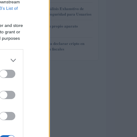
 downstream
3
Gana Crédito: Análisis Exhaustivo de
B’s List of
Funcionalidad y Seguridad para Usuarios
4
er and store
Cómo construir tu propio aparato
electrónico
to grant or
ed purposes
5
Guía práctica para declarar cripto en
España sin riesgos fiscales