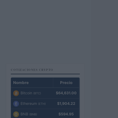
COTIZACIONES CRYPTO
Nombre
Precio
Bitcoin
$64,631.00
(BTC)
Ethereum
$1,904.22
(ETH)
BNB
$594.95
(BNB)