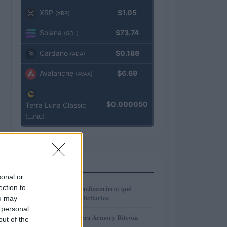
XRP
$1.05
(XRP)
Solana
$73.74
(SOL)
Cardano
$0.188
(ADA)
Avalanche
$6.69
(AVAX)
$0.000050
Terra Luna Classic
(LUNC)
MÁS LEÍDOS
sonal or
1
ection to
Préstamos en Kubo.financiero: qué
ofrecen y cómo solicitarlos
ou may
 personal
2
Revisión de billetera Armory Bitcoin
out of the