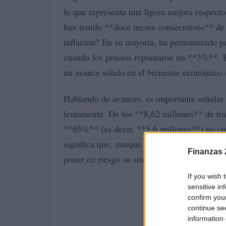
lo que representa una ligera mejora respecto
han tenido **doce meses consecutivos** de
inflación? En su mayoría, ha permanecido po
cuando los precios repuntaron un **3%**. E
un avance sólido en el bienestar económico 
Hablando de avances, es importante señalar 
lentamente. De los **8,62 millones** de tra
**65%** (es decir, **5,6 millones**) no cue
significa que, aunque muchos han visto incr
Finanzas 
poner en riesgo su situación financiera ante
If you wish 
sensitive in
confirm you
continue se
information 