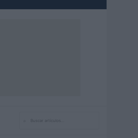
⌕
Buscar