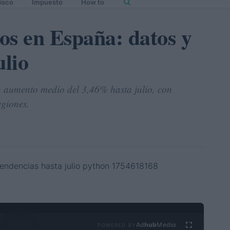
isco
Impuesto
How to
os en España: datos y
ulio
n aumento medio del 3,46% hasta julio, con
egiones.
Ad
hub
Media
POWERED BY