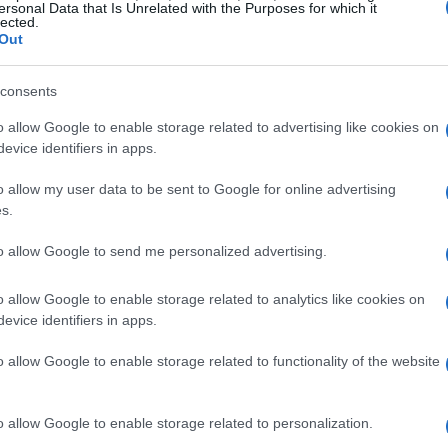
ersonal Data that Is Unrelated with the Purposes for which it
 recuperación salarial no es un fenómeno homogéneo.
lected.
Out
otables. Las comunidades autónomas presentan una
consents
sde un modesto **2,47%** en Murcia hasta un
o allow Google to enable storage related to advertising like cookies on
ltimo aumento se debe a un acuerdo histórico en el
evice identifiers in apps.
** de incremento con carácter retroactivo desde abril
o allow my user data to be sent to Google for online advertising
d de Madrid, el aumento medio es del **4,13%**,
s.
,18%**. ¿Cuál es el futuro para estos trabajadores?
to allow Google to send me personalized advertising.
turas
o allow Google to enable storage related to analytics like cookies on
evice identifiers in apps.
adores han tenido la misma suerte. Aproximadamente el
han visto aumentos por debajo de la media, con
o allow Google to enable storage related to functionality of the website
 afecta a alrededor de **3,39 millones de
rado recuperar su poder adquisitivo. Y si esto no fuera
o allow Google to enable storage related to personalization.