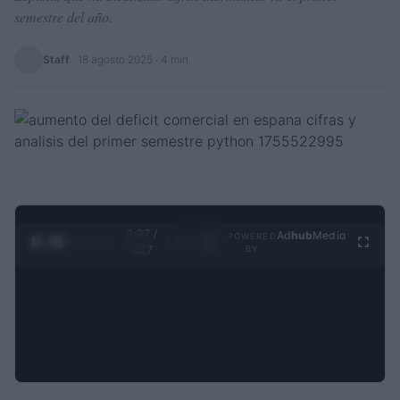
semestre del año.
Staff
·
18 agosto 2025
· 4 min
0:28 /
Ad
hub
Media
POWERED
1
/
4
4:27
BY