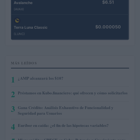
$6.51
Avalanche
(AVAX)
$0.000050
Terra Luna Classic
(LUNC)
MÁS LEÍDOS
1
¿AMP alcanzará los $10?
2
Préstamos en Kubo.financiero: qué ofrecen y cómo solicitarlos
3
Gana Crédito: Análisis Exhaustivo de Funcionalidad y
Seguridad para Usuarios
4
Euríbor en caída: ¿el fin de las hipotecas variables?
Microcréditos CRECE en Cuba: Potencia y Crecimiento para