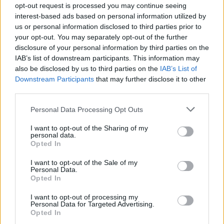
opt-out request is processed you may continue seeing
interest-based ads based on personal information utilized by
Sigue leyendo
us or personal information disclosed to third parties prior to
your opt-out. You may separately opt-out of the further
disclosure of your personal information by third parties on the
CRIPTOMONEDAS
IAB’s list of downstream participants. This information may
also be disclosed by us to third parties on the
IAB’s List of
Downstream Participants
that may further disclose it to other
third parties.
Please note that this website/app uses one or more Google
Personal Data Processing Opt Outs
services and may gather and store information including but
not limited to your visit or usage behaviour. You may click to
I want to opt-out of the Sharing of my
personal data.
grant or deny consent to Google and its third-party tags to
Opted In
use your data for below specified purposes in below Google
consent section.
I want to opt-out of the Sale of my
Personal Data.
Opted In
El Papel Clave de Jorge Messi en la Carrera y Negocios de
I want to opt-out of processing my
Lionel Messi
Personal Data for Targeted Advertising.
Opted In
Lucía Herrera · 9 Ago 2026