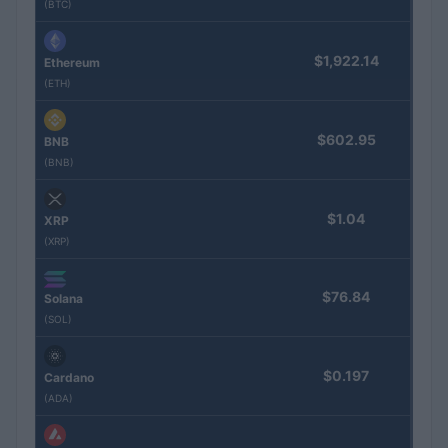
(BTC)
$1,922.14
Ethereum
(ETH)
$602.95
BNB
(BNB)
$1.04
XRP
(XRP)
$76.84
Solana
(SOL)
$0.197
Cardano
(ADA)