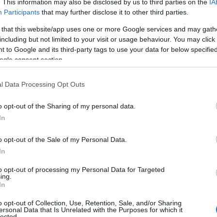
. This information may also be disclosed by us to third parties on the
IA
Participants
that may further disclose it to other third parties.
 that this website/app uses one or more Google services and may gath
Santander sube la valoración de Indra a
including but not limited to your visit or usage behaviour. You may click 
67 euros tras revisar estimaciones y contar
ica
 to Google and its third-party tags to use your data for below specifi
con PEM
ogle consent section.
Santander ha aumentado su precio objetivo sobre Indra a 67
tra
euros y mantiene la recomendación de compra apoyándose
que
l Data Processing Opt Outs
en la mejora de…
o opt-out of the Sharing of my personal data.
Niccolò Conforti · 28 Abr 2026
In
INVERSIONES
o opt-out of the Sale of my Personal Data.
In
to opt-out of processing my Personal Data for Targeted
ing.
In
o opt-out of Collection, Use, Retention, Sale, and/or Sharing
ersonal Data that Is Unrelated with the Purposes for which it
lected.