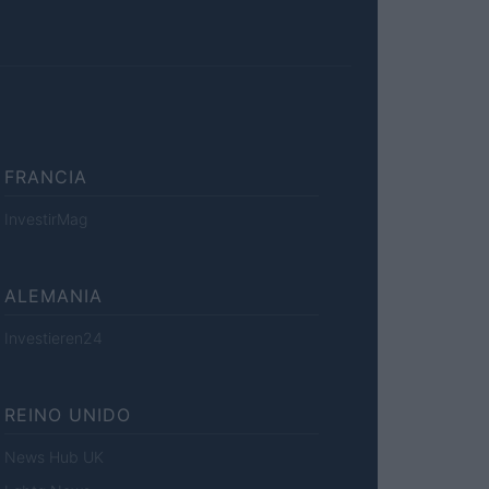
FRANCIA
InvestirMag
ALEMANIA
Investieren24
REINO UNIDO
News Hub UK