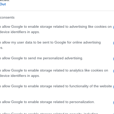
Out
:
Cómo la Generación Z está redefiniendo
la gestión patrimonial
consents
ta
Descubre por qué diversificar, planificar y mantener
onal
disciplina financiera son las piezas clave para la prosperidad
o allow Google to enable storage related to advertising like cookies on
sostenible
evice identifiers in apps.
Niccolò Conforti · 19 Abr 2026
o allow my user data to be sent to Google for online advertising
s.
to allow Google to send me personalized advertising.
o allow Google to enable storage related to analytics like cookies on
evice identifiers in apps.
o allow Google to enable storage related to functionality of the website
o allow Google to enable storage related to personalization.
o allow Google to enable storage related to security, including