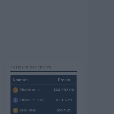
COTIZACIONES CRYPTO
Nombre
Precio
Bitcoin
$64,982.00
(BTC)
Ethereum
$1,915.21
(ETH)
BNB
$594.25
(BNB)