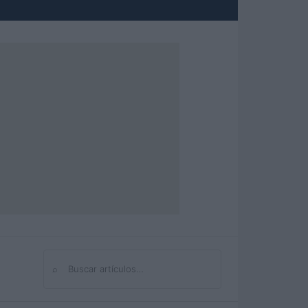
⌕
Buscar