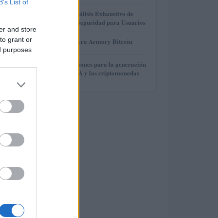
B’s List of
3
Gana Crédito: Análisis Exhaustivo de
Funcionalidad y Seguridad para Usuarios
er and store
4
to grant or
Revisión de billetera Armory Bitcoin
ed purposes
5
Finanzas e inversiones para la generación
Z: el auge de IOTA y las criptomonedas