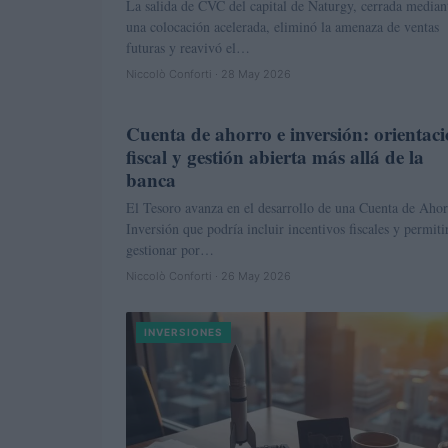
La salida de CVC del capital de Naturgy, cerrada median
una colocación acelerada, eliminó la amenaza de ventas
futuras y reavivó el…
Niccolò Conforti · 28 May 2026
Cuenta de ahorro e inversión: orientac
INVERSIONES
fiscal y gestión abierta más allá de la
banca
El Tesoro avanza en el desarrollo de una Cuenta de Ahor
Inversión que podría incluir incentivos fiscales y permiti
gestionar por…
Niccolò Conforti · 26 May 2026
INVERSIONES