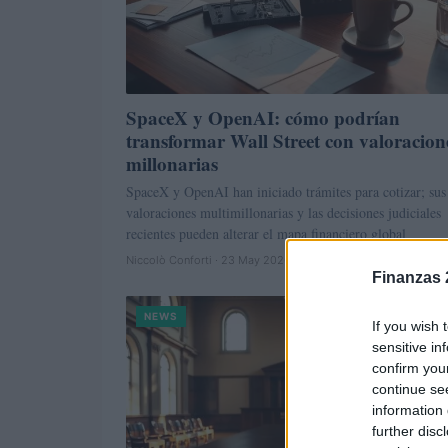
SpaceX y OpenAI: cómo podrían
transformar Wall Street con valoracion
millonarias
SpaceX y OpenAI han iniciado trámites para cotizar; sus
valoraciones multimillonarias y las decisiones judiciales
recientes pueden alterar el mapa financiero global
Niccolò Conforti · 23 May 2026
Finanzas 
NEWS
If you wish 
sensitive in
confirm you
continue se
information 
further disc