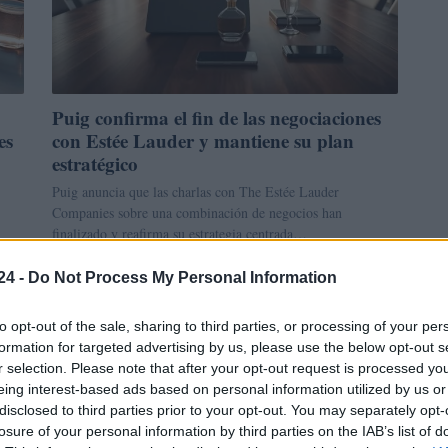
Puig confirma el fin de las negociaciones
es
con Estée Lauder y mantiene su plan
estratégico
Puig anuncia que las charlas con The Estée Lauder
Companies sobre una combinación de negocios han
finalizado y reafirma su estrategia centrada…
Niccolò Conforti · 22 May 2026
24 -
Do Not Process My Personal Information
INVERSIONES
to opt-out of the sale, sharing to third parties, or processing of your per
formation for targeted advertising by us, please use the below opt-out s
r selection. Please note that after your opt-out request is processed y
eing interest-based ads based on personal information utilized by us or
disclosed to third parties prior to your opt-out. You may separately opt-
losure of your personal information by third parties on the IAB’s list of