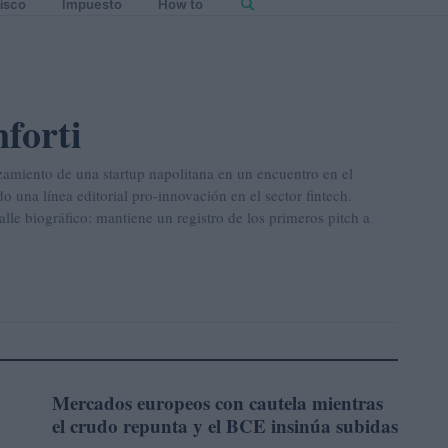
isco
Impuesto
How to
forti
nzamiento de una startup napolitana en un encuentro en el
o una línea editorial pro-innovación en el sector fintech.
talle biográfico: mantiene un registro de los primeros pitch a
Mercados europeos con cautela mientras
FINANZAS
el crudo repunta y el BCE insinúa subidas