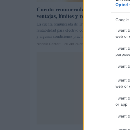
Opted 
Cuenta remunerada de Trade Republic
ventajas, límites y requisitos clave
Google 
La cuenta remunerada de Trade Republic combina una al
rentabilidad para efectivo con operativa de banco tradici
I want t
y algunas condiciones prácticas que…
web or d
Niccolò Conforti · 25 Abr 2026
I want t
purpose
I want 
I want t
web or d
I want t
or app.
I want t
I want t