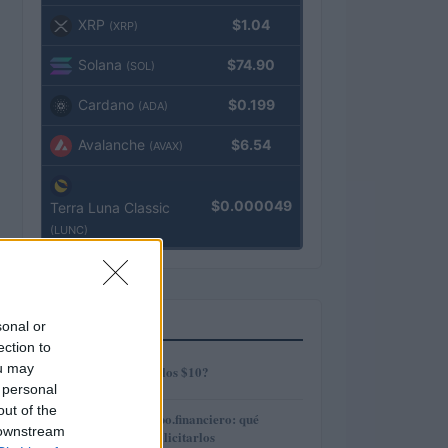
XRP
$1.04
(XRP)
Solana
$74.90
(SOL)
Cardano
$0.199
(ADA)
Avalanche
$6.54
(AVAX)
$0.000049
Terra Luna Classic
(LUNC)
MÁS LEÍDOS
sonal or
ection to
1
ou may
¿AMP alcanzará los $10?
 personal
out of the
2
Préstamos en Kubo.financiero: qué
 downstream
ofrecen y cómo solicitarlos