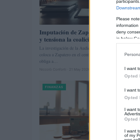
participants
Downstream 
Please note
information 
Imputación de Zapatero sacude la polít
deny consent
y tensiona la coalición
in below Go
La investigación de la Audiencia Nacional sobre Plus Ul
coloca a Zapatero en el centro de un terremoto político 
Persona
obliga a…
I want t
Niccolò Conforti · 21 May 2026
Opted 
FINANZAS
I want t
Opted 
I want 
Advertis
Opted 
I want t
of my P
was col