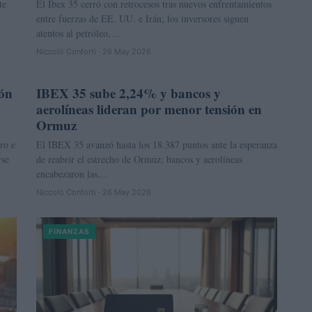
te
El Ibex 35 cerró con retrocesos tras nuevos enfrentamientos
entre fuerzas de EE. UU. e Irán; los inversores siguen
atentos al petróleo,…
Niccolò Conforti · 26 May 2026
ión
IBEX 35 sube 2,24% y bancos y
FINANZAS
aerolíneas lideran por menor tensión en
Ormuz
ro e
El IBEX 35 avanzó hasta los 18.387 puntos ante la esperanza
rse
de reabrir el estrecho de Ormuz; bancos y aerolíneas
encabezaron las…
Niccolò Conforti · 26 May 2026
FINANZAS