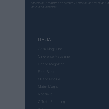
financieros, productos de compra y servicios se presentan sin 
institución financiera.
ITALIA
Casa Magazine
Cineverse Magazine
Donne Magazine
Food Blog
Milano Notizie
Motor Magazine
Notizie.it
Offerte Shopping