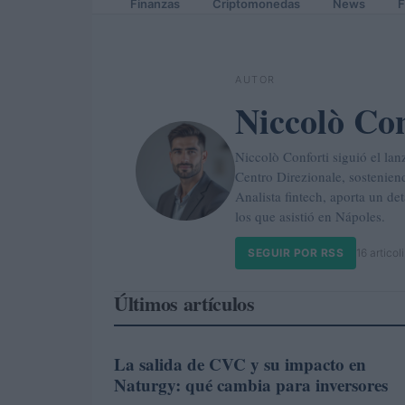
Finanzas
Criptomonedas
News
F
AUTOR
Niccolò Con
Niccolò Conforti siguió el la
Centro Direzionale, sosteniend
Analista fintech, aporta un de
los que asistió en Nápoles.
SEGUIR POR RSS
16 articoli
Últimos artículos
La salida de CVC y su impacto en
FINANZAS
Naturgy: qué cambia para inversores