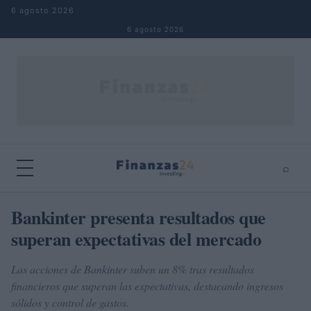
Saltar al contenido
6 agosto 2026
6 agosto 2026
⌕
×
⌕
Bankinter presenta resultados que
Buscar
superan expectativas del mercado
Las acciones de Bankinter suben un 8% tras resultados
financieros que superan las expectativas, destacando ingresos
sólidos y control de gastos.