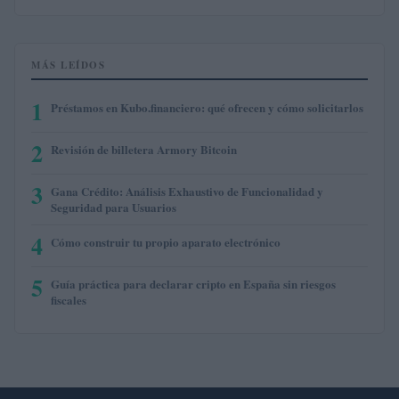
MÁS LEÍDOS
1
Préstamos en Kubo.financiero: qué ofrecen y cómo solicitarlos
2
Revisión de billetera Armory Bitcoin
3
Gana Crédito: Análisis Exhaustivo de Funcionalidad y
Seguridad para Usuarios
4
Cómo construir tu propio aparato electrónico
5
Guía práctica para declarar cripto en España sin riesgos
fiscales