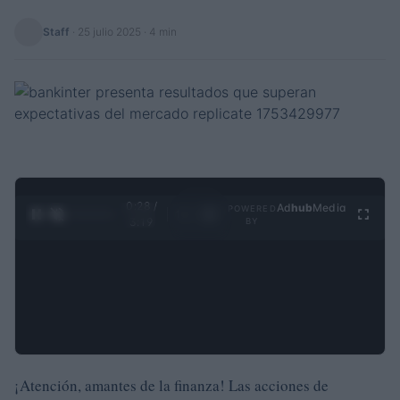
Staff
·
25 julio 2025
· 4 min
0:29 /
Ad
hub
Media
POWERED
1
/
4
3:19
BY
¡Atención, amantes de la finanza! Las acciones de