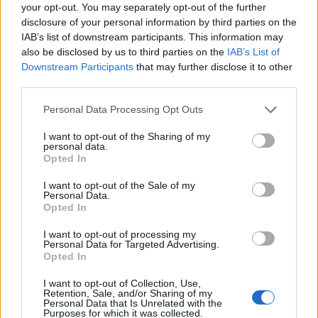
your opt-out. You may separately opt-out of the further
disclosure of your personal information by third parties on the
IAB’s list of downstream participants. This information may
also be disclosed by us to third parties on the
IAB’s List of
Downstream Participants
that may further disclose it to other
third parties.
Please note that this website/app uses one or more Google
Personal Data Processing Opt Outs
services and may gather and store information including but
not limited to your visit or usage behaviour. You may click to
I want to opt-out of the Sharing of my
personal data.
grant or deny consent to Google and its third-party tags to
Opted In
Vladimir Putin firma ley que regula el uso de criptomonedas en
use your data for below specified purposes in below Google
Rusia a partir de septiembre
consent section.
I want to opt-out of the Sale of my
Personal Data.
Diego Martín · 6 Ago 2026
Opted In
CRIPTOMONEDAS
I want to opt-out of processing my
Personal Data for Targeted Advertising.
Opted In
I want to opt-out of Collection, Use,
Retention, Sale, and/or Sharing of my
Personal Data that Is Unrelated with the
Purposes for which it was collected.