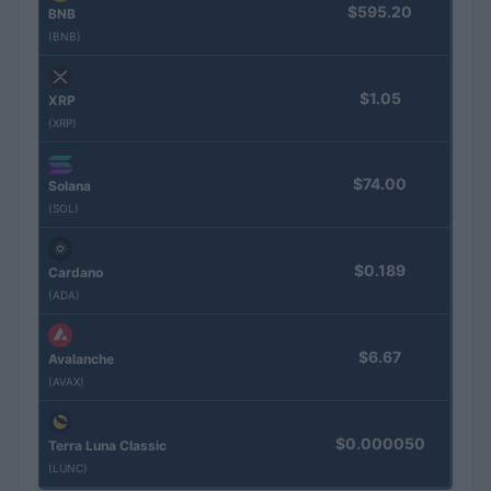
$595.20
BNB
(BNB)
$1.05
XRP
(XRP)
$74.00
Solana
(SOL)
$0.189
Cardano
(ADA)
$6.67
Avalanche
(AVAX)
$0.000050
Terra Luna Classic
(LUNC)