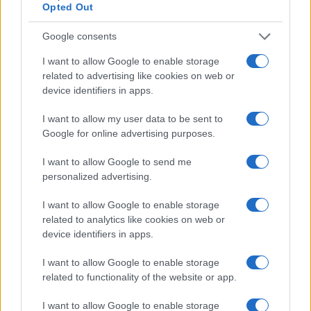
Opted Out
Google consents
I want to allow Google to enable storage
related to advertising like cookies on web or
device identifiers in apps.
Steam bajo ataque: el malware que infectó a 8.000 usuarios y
robó más de 220.000 dólares en criptomonedas
I want to allow my user data to be sent to
Google for online advertising purposes.
Diego Martín · 6 Ago 2026
I want to allow Google to send me
INVERSIONES
personalized advertising.
I want to allow Google to enable storage
related to analytics like cookies on web or
device identifiers in apps.
I want to allow Google to enable storage
related to functionality of the website or app.
I want to allow Google to enable storage