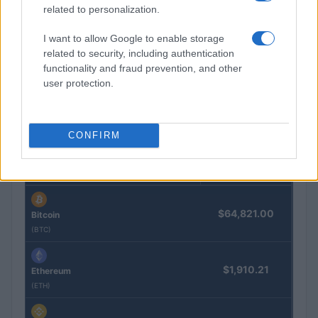
related to personalization.
I want to allow Google to enable storage
Diferencias entre análisis técnico y fundamental: cuándo
related to security, including authentication
aplicar cada método
functionality and fraud prevention, and other
Marta Ruiz · 6 Ago 2026
user protection.
CONFIRM
COTIZACIONES CRYPTO
Nombre
Precio
$64,821.00
Bitcoin
(BTC)
$1,910.21
Ethereum
(ETH)