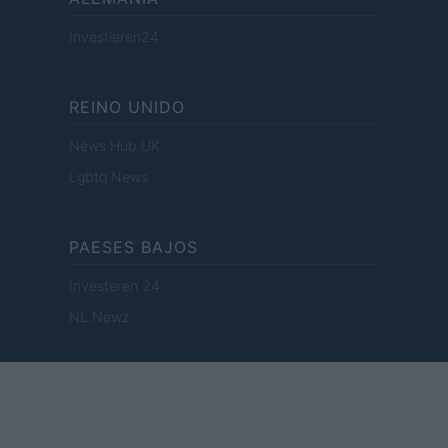
Investieren24
REINO UNIDO
News Hub UK
Lgbtq News
PAESES BAJOS
Investeren 24
NL Newz