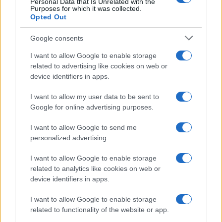
Personal Data that Is Unrelated with the
Purposes for which it was collected.
Opted Out
Google consents
I want to allow Google to enable storage
related to advertising like cookies on web or
device identifiers in apps.
I want to allow my user data to be sent to
Google for online advertising purposes.
Brent cae un 8.3% y arrastra a las materias primas en agosto
Lucía Herrera · 6 Ago 2026
I want to allow Google to send me
personalized advertising.
NEWS
I want to allow Google to enable storage
related to analytics like cookies on web or
device identifiers in apps.
I want to allow Google to enable storage
related to functionality of the website or app.