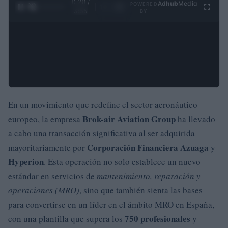
0:29 /
Ad
hub
Media
POWERED
1
/
4
3:55
BY
En un movimiento que redefine el sector aeronáutico
Brok-air Aviation Group
europeo, la empresa
ha llevado
a cabo una transacción significativa al ser adquirida
Corporación Financiera Azuaga
mayoritariamente por
y
Hyperion
. Esta operación no solo establece un nuevo
estándar en servicios de
mantenimiento, reparación y
operaciones (MRO)
, sino que también sienta las bases
para convertirse en un líder en el ámbito MRO en España,
750 profesionales
con una plantilla que supera los
y