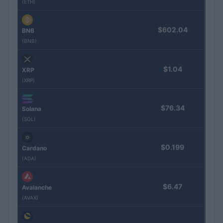
(ETH)
$602.04
BNB
(BNB)
$1.04
XRP
(XRP)
$76.34
Solana
(SOL)
$0.199
Cardano
(ADA)
$6.47
Avalanche
(AVAX)