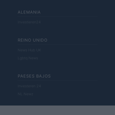
ALEMANIA
Investieren24
REINO UNIDO
News Hub UK
Lgbtq News
PAESES BAJOS
Investeren 24
NL Newz