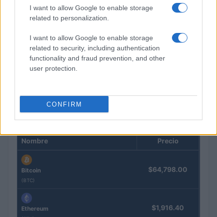
I want to allow Google to enable storage
related to personalization.
I want to allow Google to enable storage
related to security, including authentication
El petróleo Brent cae un 8.46% y arrastra a las materias
functionality and fraud prevention, and other
primas
user protection.
Lucía Herrera · 5 Ago 2026
CONFIRM
COTIZACIONES CRYPTO
Nombre
Precio
$64,798.00
Bitcoin
(BTC)
$1,916.40
Ethereum