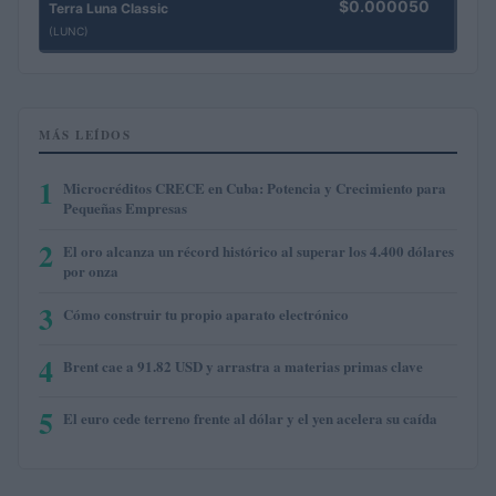
$0.000050
Terra Luna Classic
(LUNC)
MÁS LEÍDOS
1
Microcréditos CRECE en Cuba: Potencia y Crecimiento para
Pequeñas Empresas
2
El oro alcanza un récord histórico al superar los 4.400 dólares
por onza
3
Cómo construir tu propio aparato electrónico
4
Brent cae a 91.82 USD y arrastra a materias primas clave
5
El euro cede terreno frente al dólar y el yen acelera su caída