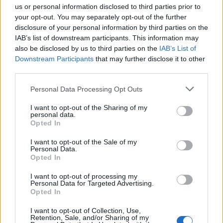
us or personal information disclosed to third parties prior to
your opt-out. You may separately opt-out of the further
NEWS
disclosure of your personal information by third parties on the
IAB’s list of downstream participants. This information may
also be disclosed by us to third parties on the
IAB’s List of
Downstream Participants
that may further disclose it to other
third parties.
Please note that this website/app uses one or more Google
Personal Data Processing Opt Outs
services and may gather and store information including but
not limited to your visit or usage behaviour. You may click to
I want to opt-out of the Sharing of my
personal data.
grant or deny consent to Google and its third-party tags to
Opted In
use your data for below specified purposes in below Google
consent section.
I want to opt-out of the Sale of my
Personal Data.
Opted In
El Brent cae un 8.3% y arrastra a las materias primas
Lucía Herrera · 7 Ago 2026
I want to opt-out of processing my
Personal Data for Targeted Advertising.
Opted In
NEWS
I want to opt-out of Collection, Use,
Retention, Sale, and/or Sharing of my