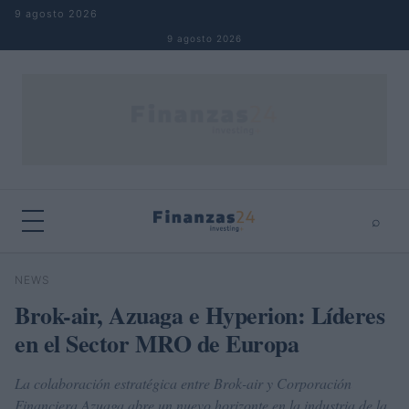
Saltar al contenido
9 agosto 2026
9 agosto 2026
⌕
×
⌕
NEWS
Buscar
Brok-air, Azuaga e Hyperion: Líderes
en el Sector MRO de Europa
La colaboración estratégica entre Brok-air y Corporación
Financiera Azuaga abre un nuevo horizonte en la industria de la