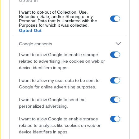
Opted In
Lucía Herrera · 5 Ago 2026
I want to opt-out of Collection, Use,
Retention, Sale, and/or Sharing of my
FINANZAS
Personal Data that Is Unrelated with the
Purposes for which it was collected.
Opted Out
Google consents
I want to allow Google to enable storage
related to advertising like cookies on web or
device identifiers in apps.
I want to allow my user data to be sent to
Google for online advertising purposes.
I want to allow Google to send me
El empresario José Elías analiza el mercado inmobiliario y sus
personalized advertising.
consecuencias en la jubilación
Marta Ruiz · 5 Ago 2026
I want to allow Google to enable storage
related to analytics like cookies on web or
INVERSIONES
device identifiers in apps.