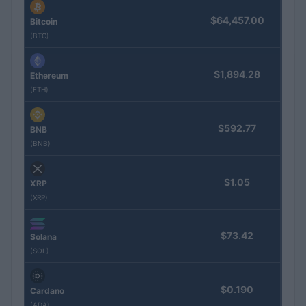
$64,457.00
Bitcoin
(BTC)
$1,894.28
Ethereum
(ETH)
$592.77
BNB
(BNB)
$1.05
XRP
(XRP)
$73.42
Solana
(SOL)
$0.190
Cardano
(ADA)