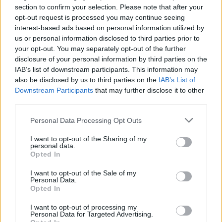
section to confirm your selection. Please note that after your
opt-out request is processed you may continue seeing
interest-based ads based on personal information utilized by
Sigue leyendo
us or personal information disclosed to third parties prior to
your opt-out. You may separately opt-out of the further
disclosure of your personal information by third parties on the
NEWS
IAB’s list of downstream participants. This information may
also be disclosed by us to third parties on the
IAB’s List of
Downstream Participants
that may further disclose it to other
third parties.
Please note that this website/app uses one or more Google
Personal Data Processing Opt Outs
services and may gather and store information including but
not limited to your visit or usage behaviour. You may click to
I want to opt-out of the Sharing of my
personal data.
grant or deny consent to Google and its third-party tags to
Opted In
use your data for below specified purposes in below Google
consent section.
I want to opt-out of the Sale of my
Personal Data.
Opted In
El petróleo Brent cae un 8.46% y arrastra a las materias
I want to opt-out of processing my
primas
Personal Data for Targeted Advertising.