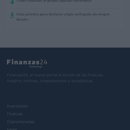
4
Cómo construir tu propio aparato electrónico
5
Guía práctica para declarar cripto en España sin riesgos
fiscales
Finanzas24, el nuevo portal al mundo de las finanzas.
Insights, noticias, comparaciones y estadísticas.
SECCIONES
Inversiones
Finanzas
Criptomonedas
News