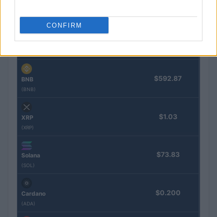
$64,886.00
Bitcoin
(BTC)
CONFIRM
$1,914.11
Ethereum
(ETH)
$592.87
BNB
(BNB)
$1.03
XRP
(XRP)
$73.83
Solana
(SOL)
$0.200
Cardano
(ADA)