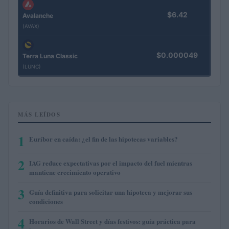
$6.42
Avalanche
(AVAX)
$0.000049
Terra Luna Classic
(LUNC)
MÁS LEÍDOS
1
Euríbor en caída: ¿el fin de las hipotecas variables?
2
IAG reduce expectativas por el impacto del fuel mientras
mantiene crecimiento operativo
3
Guía definitiva para solicitar una hipoteca y mejorar sus
condiciones
4
Horarios de Wall Street y días festivos: guía práctica para