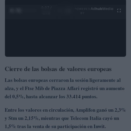
0:28 /
Ad
hub
Media
POWERED
1
/
4
3:19
BY
Cierre de las bolsas de valores europeas
Las bolsas europeas cerraron la sesión ligeramente al
alza, y el Ftse Mib de Piazza Affari registró un aumento
del
0,5%, hasta alcanzar los 33.414
puntos.
Entre los valores en circulación, Amplifon ganó
un 2,3%
y Stm un 2,15%
, mientras que Telecom Italia cayó
un
1,5% tras la venta de su participación en Inwit.