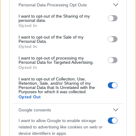
Please note that this website/app uses one or more Google
Personal Data Processing Opt Outs
services and may gather and store information including but
FINANZAS
not limited to your visit or usage behaviour. You may click to
I want to opt-out of the Sharing of my
personal data.
grant or deny consent to Google and its third-party tags to
Opted In
use your data for below specified purposes in below Google
consent section.
I want to opt-out of the Sale of my
Personal Data.
Opted In
I want to opt-out of processing my
Personal Data for Targeted Advertising.
Opted In
I want to opt-out of Collection, Use,
Retention, Sale, and/or Sharing of my
Personal Data that Is Unrelated with the
Purposes for which it was collected.
Opted Out
Cómo la inteligencia artificial transforma la gestión financiera
personal
Google consents
Marta Ruiz · 7 Ago 2026
I want to allow Google to enable storage
FINANZAS
related to advertising like cookies on web or
device identifiers in apps.