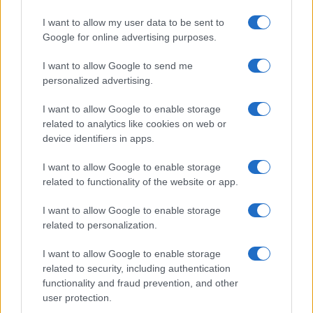
I want to allow my user data to be sent to
Google for online advertising purposes.
I want to allow Google to send me
personalized advertising.
I want to allow Google to enable storage
related to analytics like cookies on web or
device identifiers in apps.
Cómo gestionar tus finanzas con el método 50/30/20 y más
I want to allow Google to enable storage
related to functionality of the website or app.
Marta Ruiz · 7 Ago 2026
I want to allow Google to enable storage
related to personalization.
COTIZACIONES CRYPTO
I want to allow Google to enable storage
related to security, including authentication
Nombre
Precio
functionality and fraud prevention, and other
user protection.