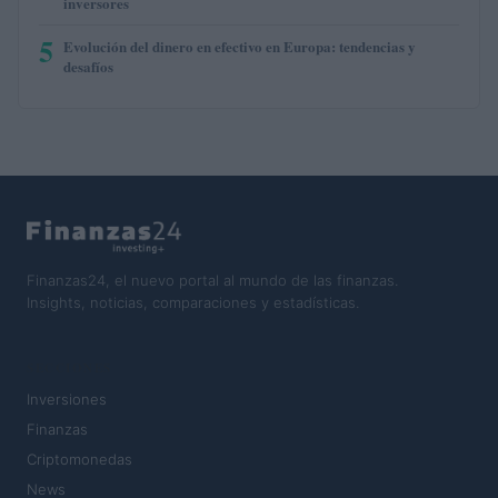
inversores
5
Evolución del dinero en efectivo en Europa: tendencias y
desafíos
Finanzas24, el nuevo portal al mundo de las finanzas.
Insights, noticias, comparaciones y estadísticas.
SECCIONES
Inversiones
Finanzas
Criptomonedas
News