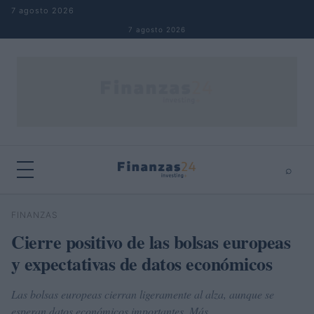
Saltar al contenido
7 agosto 2026
7 agosto 2026
⌕
×
⌕
FINANZAS
Buscar
Cierre positivo de las bolsas europeas
y expectativas de datos económicos
Las bolsas europeas cierran ligeramente al alza, aunque se
esperan datos económicos importantes. Más