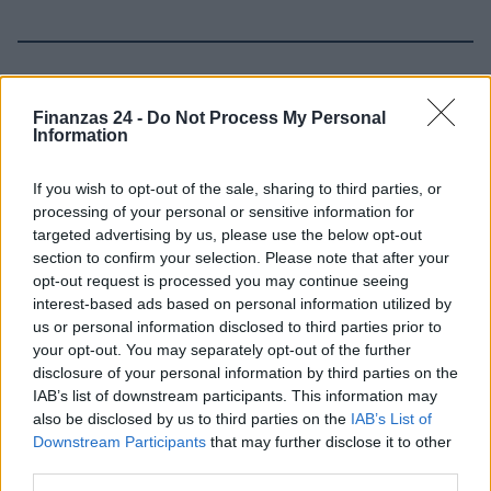
Sigue leyendo
Finanzas 24 -
Do Not Process My Personal
Information
FINANZAS
If you wish to opt-out of the sale, sharing to third parties, or
processing of your personal or sensitive information for
targeted advertising by us, please use the below opt-out
section to confirm your selection. Please note that after your
opt-out request is processed you may continue seeing
interest-based ads based on personal information utilized by
us or personal information disclosed to third parties prior to
your opt-out. You may separately opt-out of the further
disclosure of your personal information by third parties on the
IAB’s list of downstream participants. This information may
also be disclosed by us to third parties on the
IAB’s List of
Intervención conjunta de Japón y EE.UU. para frenar la caída
Downstream Participants
that may further disclose it to other
del yen
third parties.
Marta Ruiz · 7 Ago 2026