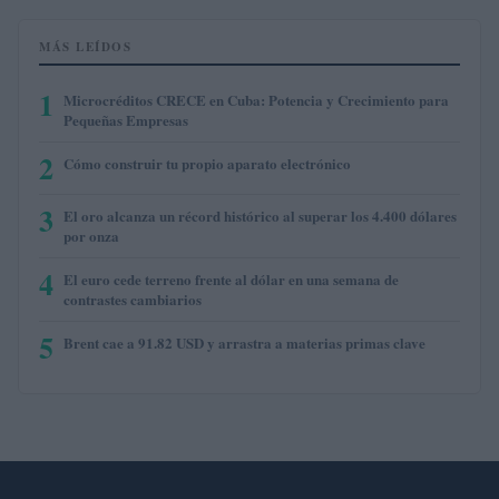
MÁS LEÍDOS
1
Microcréditos CRECE en Cuba: Potencia y Crecimiento para
Pequeñas Empresas
2
Cómo construir tu propio aparato electrónico
3
El oro alcanza un récord histórico al superar los 4.400 dólares
por onza
4
El euro cede terreno frente al dólar en una semana de
contrastes cambiarios
5
Brent cae a 91.82 USD y arrastra a materias primas clave