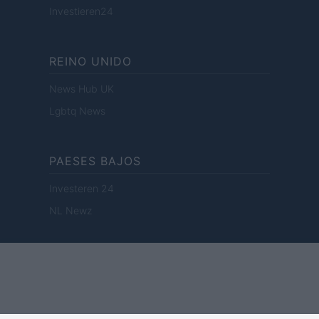
Investieren24
REINO UNIDO
News Hub UK
Lgbtq News
PAESES BAJOS
Investeren 24
NL Newz