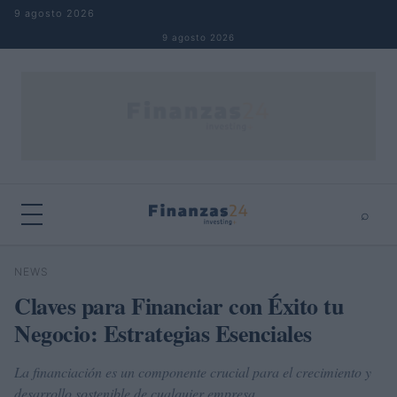
Saltar al contenido
9 agosto 2026
9 agosto 2026
⌕
×
⌕
NEWS
Buscar
Claves para Financiar con Éxito tu
Negocio: Estrategias Esenciales
La financiación es un componente crucial para el crecimiento y
desarrollo sostenible de cualquier empresa.