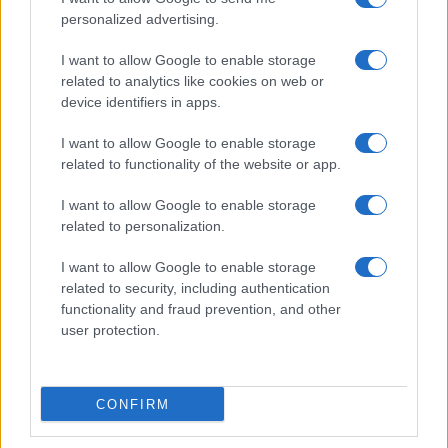
personalized advertising.
I want to allow Google to enable storage
related to analytics like cookies on web or
device identifiers in apps.
Brent cae un 8.3% y arrastra a las materias primas en agosto
I want to allow Google to enable storage
related to functionality of the website or app.
Lucía Herrera · 6 Ago 2026
I want to allow Google to enable storage
NEWS
related to personalization.
I want to allow Google to enable storage
related to security, including authentication
functionality and fraud prevention, and other
user protection.
CONFIRM