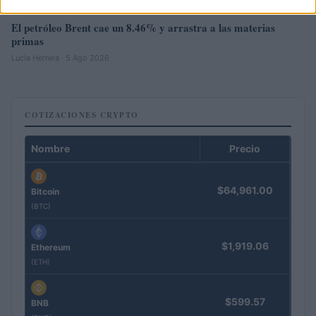
El petróleo Brent cae un 8.46% y arrastra a las materias
primas
Lucía Herrera · 5 Ago 2026
COTIZACIONES CRYPTO
Nombre
Precio
$64,961.00
Bitcoin
(BTC)
$1,919.06
Ethereum
(ETH)
$599.57
BNB