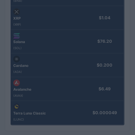
(BNB)
$1.04
XRP
(XRP)
$76.20
Solana
(SOL)
$0.200
Cardano
(ADA)
$6.49
Avalanche
(AVAX)
$0.000049
Terra Luna Classic
(LUNC)