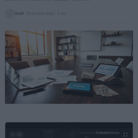
Staff
·
10 octubre 2025
· 3 min
0:29 /
Ad
hub
Media
POWERED
1
/
4
3:19
BY