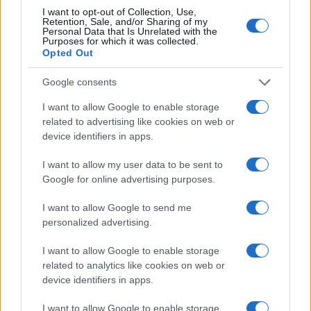
I want to opt-out of Collection, Use,
Retention, Sale, and/or Sharing of my
Personal Data that Is Unrelated with the
Purposes for which it was collected.
Opted Out
Google consents
I want to allow Google to enable storage
related to advertising like cookies on web or
El petróleo Brent cae un 8.46% y arrastra a las materias
primas
device identifiers in apps.
Lucía Herrera · 5 Ago 2026
I want to allow my user data to be sent to
Google for online advertising purposes.
I want to allow Google to send me
COTIZACIONES CRYPTO
personalized advertising.
Nombre
Precio
I want to allow Google to enable storage
related to analytics like cookies on web or
device identifiers in apps.
$64,909.00
Bitcoin
(BTC)
I want to allow Google to enable storage