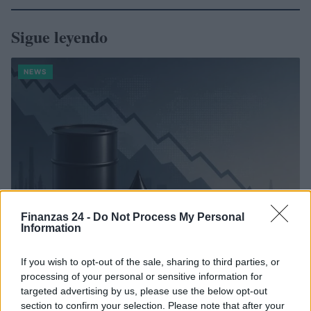
Sigue leyendo
NEWS
Finanzas 24 -
Do Not Process My Personal
Information
If you wish to opt-out of the sale, sharing to third parties, or
El Brent cae un 8.3% y arrastra a las materias primas
processing of your personal or sensitive information for
Lucía Herrera · 7 Ago 2026
targeted advertising by us, please use the below opt-out
section to confirm your selection. Please note that after your