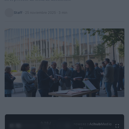
Staff
·
25 noviembre 2025
· 3 min
0:29 /
Ad
hub
Media
POWERED
1
/
4
3:55
BY