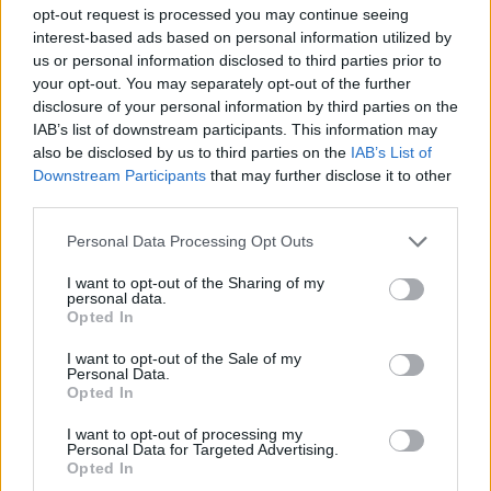
NEWS
opt-out request is processed you may continue seeing
interest-based ads based on personal information utilized by
us or personal information disclosed to third parties prior to
your opt-out. You may separately opt-out of the further
disclosure of your personal information by third parties on the
IAB’s list of downstream participants. This information may
also be disclosed by us to third parties on the
IAB’s List of
Downstream Participants
that may further disclose it to other
third parties.
Please note that this website/app uses one or more Google
Personal Data Processing Opt Outs
services and may gather and store information including but
not limited to your visit or usage behaviour. You may click to
I want to opt-out of the Sharing of my
personal data.
Brent cae un 8.3% y arrastra a las materias primas en agosto
grant or deny consent to Google and its third-party tags to
Opted In
use your data for below specified purposes in below Google
Lucía Herrera · 6 Ago 2026
consent section.
I want to opt-out of the Sale of my
Personal Data.
NEWS
Opted In
I want to opt-out of processing my
Personal Data for Targeted Advertising.
Opted In