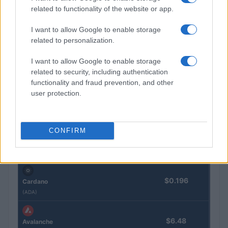
related to functionality of the website or app.
$1,919.18
Ethereum
I want to allow Google to enable storage
(ETH)
related to personalization.
$603.65
I want to allow Google to enable storage
BNB
related to security, including authentication
(BNB)
functionality and fraud prevention, and other
user protection.
$1.04
XRP
(XRP)
CONFIRM
$76.46
Solana
(SOL)
$0.196
Cardano
(ADA)
$6.48
Avalanche