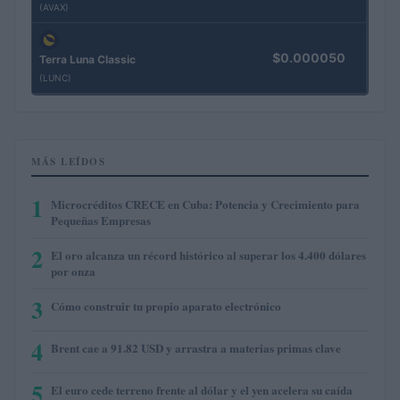
(AVAX)
$0.000050
Terra Luna Classic
(LUNC)
MÁS LEÍDOS
1
Microcréditos CRECE en Cuba: Potencia y Crecimiento para
Pequeñas Empresas
2
El oro alcanza un récord histórico al superar los 4.400 dólares
por onza
3
Cómo construir tu propio aparato electrónico
4
Brent cae a 91.82 USD y arrastra a materias primas clave
5
El euro cede terreno frente al dólar y el yen acelera su caída