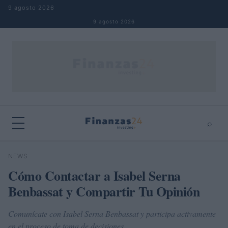
Saltar al contenido
9 agosto 2026
9 agosto 2026
⌕
×
⌕
NEWS
Buscar
Cómo Contactar a Isabel Serna
Benbassat y Compartir Tu Opinión
Comunícate con Isabel Serna Benbassat y participa activamente
en el proceso de toma de decisiones.