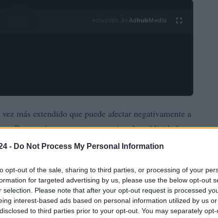
Ad
hub
Media
POWERED BY
 vez más extendido que puede afectar negativamente a
ra. Pero, ¿cómo reconocer este tipo de publicidad y
artículo, analizaremos las señales a las que hay que
24 -
Do Not Process My Personal Information
ad agresiva, las leyes y reglamentos que protegen a los
to opt-out of the sale, sharing to third parties, or processing of your per
arlos ante las autoridades correspondientes y las
formation for targeted advertising by us, please use the below opt-out s
 la utilizan. Además, proporcionaremos estrategias
r selection. Please note that after your opt-out request is processed y
 defender sus derechos como consumidor.
eing interest-based ads based on personal information utilized by us or
disclosed to third parties prior to your opt-out. You may separately opt-