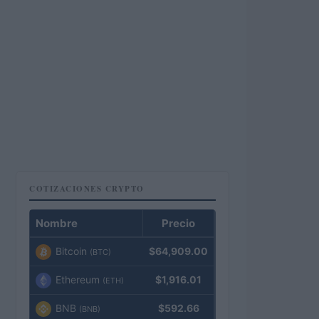
COTIZACIONES CRYPTO
Nombre
Precio
Bitcoin
$64,909.00
(BTC)
Ethereum
$1,916.01
(ETH)
BNB
$592.66
(BNB)