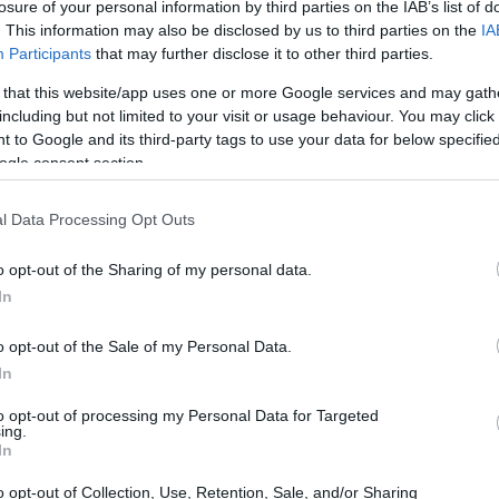
losure of your personal information by third parties on the IAB’s list of
d agresiva: señales a tener en cuenta
. This information may also be disclosed by us to third parties on the
IA
Participants
that may further disclose it to other third parties.
escapar a la atención de los consumidores menos
 that this website/app uses one or more Google services and may gath
dicios que pueden ayudarnos a identificarla. Primero,
including but not limited to your visit or usage behaviour. You may click 
 to Google and its third-party tags to use your data for below specifi
s o poco realistas. Si un anuncio promete resultados
ogle consent section.
trate de una publicidad agresiva. Además, si un
ica, como frases como «oferta limitada» o «solo por
l Data Processing Opt Outs
rnos para que tomemos una decisión impulsiva. Otra
o opt-out of the Sharing of my personal data.
l uso de testimonios falsos o manipulados, que pueden
In
jor de lo que realmente es. Por último, presta atención
o opt-out of the Sale of my Personal Data.
enido que puedan resultar ofensivos o engañosos.
In
ás conscientes de la publicidad agresiva y a
to opt-out of processing my Personal Data for Targeted
ing.
In
o opt-out of Collection, Use, Retention, Sale, and/or Sharing