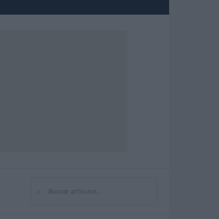
⌕
Buscar