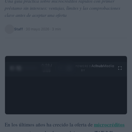
Una guía práctica sobre microcréditos rápidos con primer
préstamo sin intereses: ventajas, límites y las comprobaciones
clave antes de aceptar una oferta
Staff
·
30 mayo 2026
· 3 min
0:29 /
Ad
hub
Media
POWERED
1
/
4
3:55
BY
microcréditos
En los últimos años ha crecido la oferta de