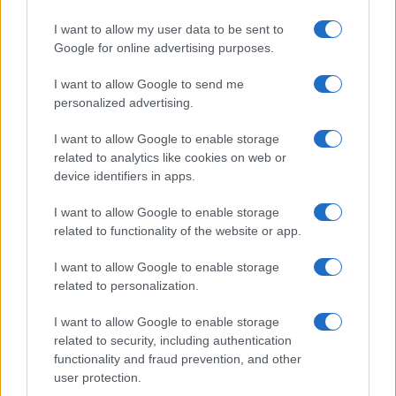
I want to allow my user data to be sent to
Google for online advertising purposes.
I want to allow Google to send me
personalized advertising.
I want to allow Google to enable storage
related to analytics like cookies on web or
device identifiers in apps.
Cómo configurar firmas claras en Ethereum paso a paso
I want to allow Google to enable storage
related to functionality of the website or app.
Lucía Herrera · 23 Jun 2026
I want to allow Google to enable storage
related to personalization.
COTIZACIONES CRYPTO
I want to allow Google to enable storage
related to security, including authentication
Nombre
Precio
functionality and fraud prevention, and other
user protection.