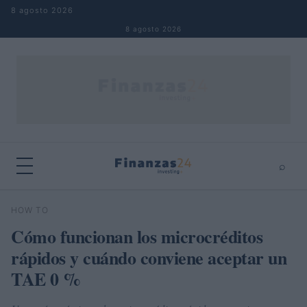
Saltar al contenido
8 agosto 2026
8 agosto 2026
⌕
×
⌕
HOW TO
Buscar
Cómo funcionan los microcréditos
rápidos y cuándo conviene aceptar un
TAE 0 %