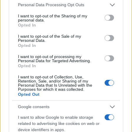
Diego Martín · 5 Jul 2026
Please note that this website/app uses one or more Google
Personal Data Processing Opt Outs
services and may gather and store information including but
HOW TO
not limited to your visit or usage behaviour. You may click to
I want to opt-out of the Sharing of my
personal data.
grant or deny consent to Google and its third-party tags to
Opted In
use your data for below specified purposes in below Google
consent section.
I want to opt-out of the Sale of my
Personal Data.
Opted In
I want to opt-out of processing my
Personal Data for Targeted Advertising.
Opted In
I want to opt-out of Collection, Use,
Retention, Sale, and/or Sharing of my
Personal Data that Is Unrelated with the
Purposes for which it was collected.
Opted Out
Guía completa para crear y gestionar wallets de
criptomonedas
Google consents
Diego Martín · 30 Jun 2026
I want to allow Google to enable storage
HOW TO
related to advertising like cookies on web or
device identifiers in apps.