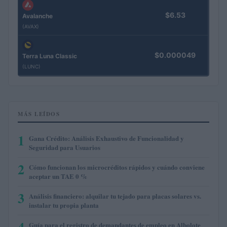
$6.53
Avalanche
(AVAX)
$0.000049
Terra Luna Classic
(LUNC)
MÁS LEÍDOS
1
Gana Crédito: Análisis Exhaustivo de Funcionalidad y
Seguridad para Usuarios
2
Cómo funcionan los microcréditos rápidos y cuándo conviene
aceptar un TAE 0 %
3
Análisis financiero: alquilar tu tejado para placas solares vs.
instalar tu propia planta
4
Guía para el registro de demandantes de empleo en Albolote