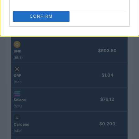
$65,003.00
Bitcoin
(BTC)
CONFIRM
$1,919.13
Ethereum
(ETH)
$603.50
BNB
(BNB)
$1.04
XRP
(XRP)
$76.12
Solana
(SOL)
$0.200
Cardano
(ADA)