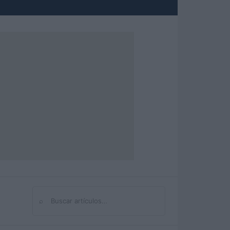
⌕
Buscar