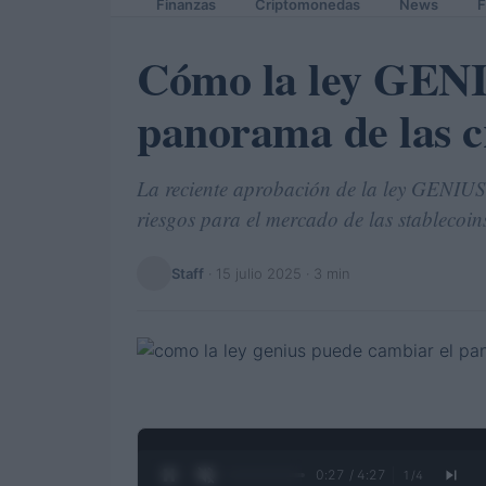
Finanzas
Criptomonedas
News
F
Cómo la ley GENI
panorama de las 
La reciente aprobación de la ley GENIU
riesgos para el mercado de las stablecoin
Staff
·
15 julio 2025
· 3 min
0:28 / 4:27
1
/
4