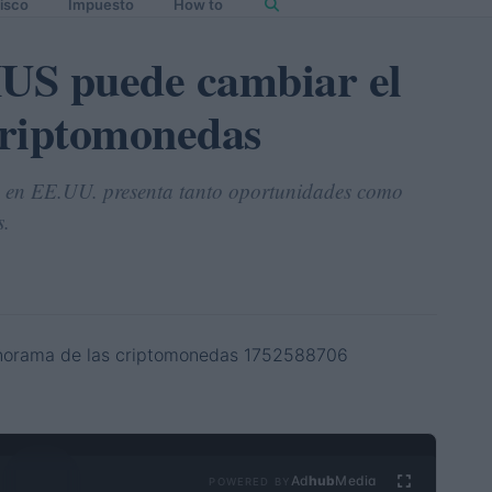
isco
Impuesto
How to
US puede cambiar el
criptomonedas
S en EE.UU. presenta tanto oportunidades como
s.
Ad
hub
Media
POWERED BY