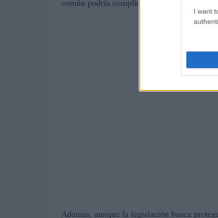
común podría complicar la adopción y el uso
I want t
authenti
Además, aunque la legislación busca proteger