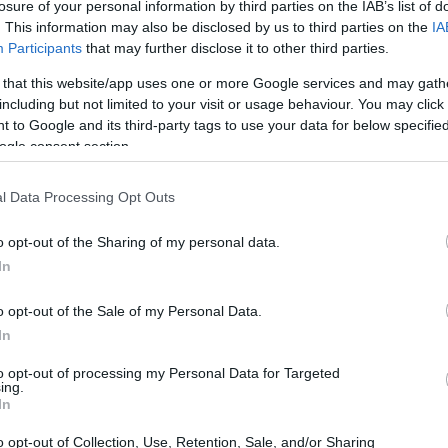
losure of your personal information by third parties on the IAB’s list of
. This information may also be disclosed by us to third parties on the
IA
Participants
that may further disclose it to other third parties.
 that this website/app uses one or more Google services and may gath
including but not limited to your visit or usage behaviour. You may click 
 to Google and its third-party tags to use your data for below specifi
ogle consent section.
l Data Processing Opt Outs
o opt-out of the Sharing of my personal data.
In
o opt-out of the Sale of my Personal Data.
coins
In
to opt-out of processing my Personal Data for Targeted
orea del Sur, han demostrado que esa promesa de
ing.
In
s invertir en una moneda digital que, aunque parezca
 mañana? Si una empresa emite su propia stablecoin
o opt-out of Collection, Use, Retention, Sale, and/or Sharing