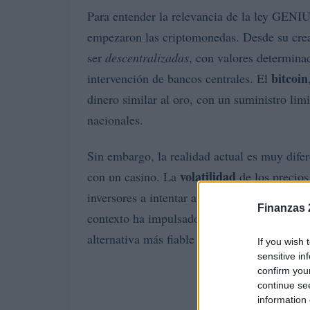
Para entender la relevancia de la ley GENIU
empezaron las criptomonedas. Desde su crea
ser
descentralizadas
, con valores determinad
bitcoin
intervención de bancos centrales. El
dinero similar al oro, con un suministro li
nacionales.
Sin embargo, la realidad actual es muy dif
volatilidad
con un casino. La
de los precios
inversores a intentar aprovechar esta incerti
Finanzas 
contexto ha impulsado a la industria a desar
alternativa más fiable al vincular su valor a
If you wish 
sensitive in
confirm you
continue se
information 