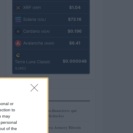
XRP
$1.04
(XRP)
Solana
$73.16
(SOL)
Cardano
$0.196
(ADA)
Avalanche
$6.41
(AVAX)
$0.000048
Terra Luna Classic
(LUNC)
MÁS LEÍDOS
sonal or
1
ection to
Préstamos en Kubo.financiero: qué
ofrecen y cómo solicitarlos
ou may
 personal
2
Revisión de billetera Armory Bitcoin
out of the