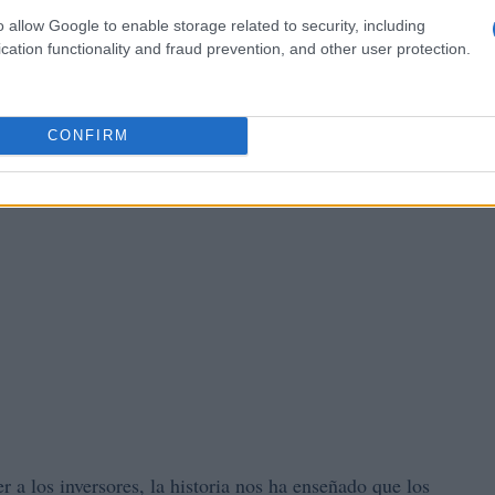
 de estas stablecoins.
o allow Google to enable storage related to security, including
cation functionality and fraud prevention, and other user protection.
CONFIRM
 a los inversores, la historia nos ha enseñado que los