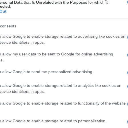
ersonal Data that Is Unrelated with the Purposes for which it
sores deben confiar en que la empresa podrá respaldar
lected.
Out
l valor de la stablecoin puede caer en picada,
irtieron.
consents
o allow Google to enable storage related to advertising like cookies on
as de un casino. Mientras estén dentro del sistema,
evice identifiers in apps.
 no cumple su promesa, los inversores quedan sin
o allow my user data to be sent to Google for online advertising
ste proceso, no puede garantizar la seguridad total
s.
arriesgado?
to allow Google to send me personalized advertising.
n
o allow Google to enable storage related to analytics like cookies on
evice identifiers in apps.
cipa que grandes empresas como Amazon y Walmart
 ¿Qué pasará entonces? Esto plantea preguntas
o allow Google to enable storage related to functionality of the website
as monedas. Si cada empresa tiene su propio token,
en diferentes plataformas? La ausencia de un marco
o allow Google to enable storage related to personalization.