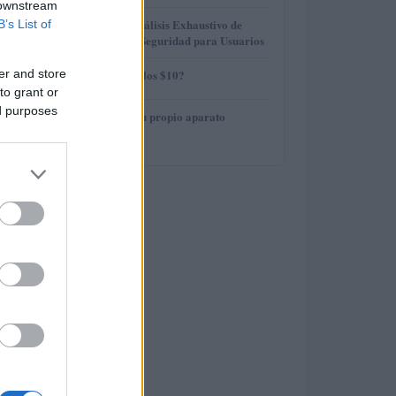
 downstream
3
Gana Crédito: Análisis Exhaustivo de
B’s List of
Funcionalidad y Seguridad para Usuarios
4
er and store
¿AMP alcanzará los $10?
to grant or
ed purposes
5
Cómo construir tu propio aparato
electrónico