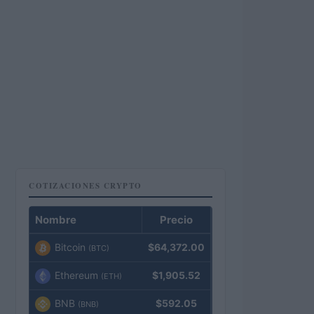
COTIZACIONES CRYPTO
Nombre
Precio
Bitcoin
$64,372.00
(BTC)
Ethereum
$1,905.52
(ETH)
BNB
$592.05
(BNB)