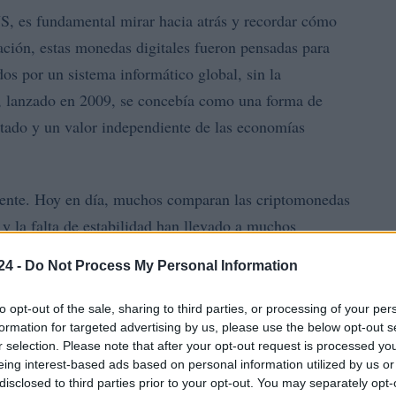
S, es fundamental mirar hacia atrás y recordar cómo
ción, estas monedas digitales fueron pensadas para
os por un sistema informático global, sin la
, lanzado en 2009, se concebía como una forma de
mitado y un valor independiente de las economías
erente. Hoy en día, muchos comparan las criptomonedas
 y la falta de estabilidad han llevado a muchos
dumbre, resultando en pérdidas significativas. Este
24 -
Do Not Process My Personal Information
rollar las stablecoins, que buscan ofrecer una
 monedas tradicionales.
to opt-out of the sale, sharing to third parties, or processing of your per
formation for targeted advertising by us, please use the below opt-out s
r selection. Please note that after your opt-out request is processed y
eing interest-based ads based on personal information utilized by us or
disclosed to third parties prior to your opt-out. You may separately opt-