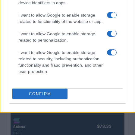
device identifiers in apps.
Nombre
Precio
I want to allow Google to enable storage
related to functionality of the website or app.
$64,608.00
Bitcoin
I want to allow Google to enable storage
(BTC)
related to personalization.
I want to allow Google to enable storage
$1,903.18
Ethereum
related to security, including authentication
(ETH)
functionality and fraud prevention, and other
user protection.
$593.80
BNB
(BNB)
CONFIRM
$1.05
XRP
(XRP)
$73.33
Solana
(SOL)