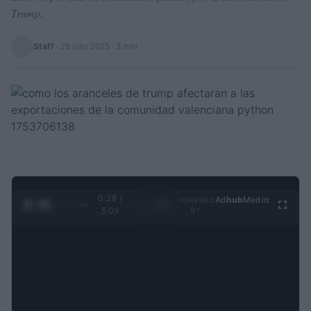
Trump.
Staff
·
28 julio 2025
· 3 min
0:28 /
Ad
hub
Media
POWERED
1
/
4
3:09
BY