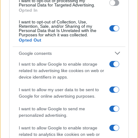
I want to opt-out of processing my
Personal Data for Targeted Advertising.
Opted In
CRIPTOMONEDAS
I want to opt-out of Collection, Use,
Retention, Sale, and/or Sharing of my
Personal Data that Is Unrelated with the
Purposes for which it was collected.
Opted Out
Google consents
I want to allow Google to enable storage
related to advertising like cookies on web or
device identifiers in apps.
I want to allow my user data to be sent to
Google for online advertising purposes.
Steam bajo ataque: el malware que infectó a 8.000 usuarios y
robó más de 220.000 dólares en criptomonedas
I want to allow Google to send me
Diego Martín · 6 Ago 2026
personalized advertising.
I want to allow Google to enable storage
related to analytics like cookies on web or
COTIZACIONES CRYPTO