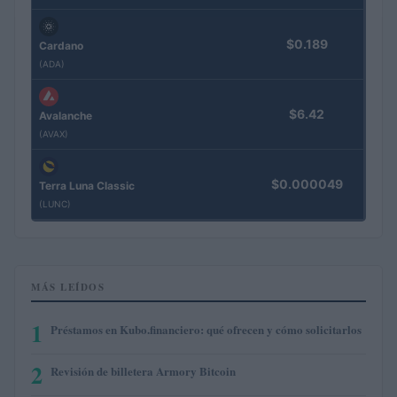
$0.189
Cardano
(ADA)
$6.42
Avalanche
(AVAX)
$0.000049
Terra Luna Classic
(LUNC)
MÁS LEÍDOS
1
Préstamos en Kubo.financiero: qué ofrecen y cómo solicitarlos
2
Revisión de billetera Armory Bitcoin