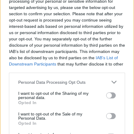
processing of your personal or sensitive information for
targeted advertising by us, please use the below opt-out
Guía para evaluar RWA: custodios, oráculos, liquidez y riesgo
section to confirm your selection. Please note that after your
legal
opt-out request is processed you may continue seeing
Marta Ruiz · 6 Ago 2026
interest-based ads based on personal information utilized by
us or personal information disclosed to third parties prior to
CRIPTOMONEDAS
your opt-out. You may separately opt-out of the further
disclosure of your personal information by third parties on the
IAB’s list of downstream participants. This information may
also be disclosed by us to third parties on the
IAB’s List of
Downstream Participants
that may further disclose it to other
third parties.
Please note that this website/app uses one or more Google
Personal Data Processing Opt Outs
services and may gather and store information including but
not limited to your visit or usage behaviour. You may click to
I want to opt-out of the Sharing of my
personal data.
grant or deny consent to Google and its third-party tags to
Opted In
use your data for below specified purposes in below Google
consent section.
I want to opt-out of the Sale of my
Personal Data.
Vladimir Putin firma ley que regula el uso de criptomonedas en
Opted In
Rusia a partir de septiembre
Diego Martín · 6 Ago 2026