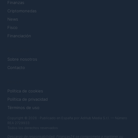
Finanzas
Criptomonedas
News
Fisco
Financiación
MAGAZINE
Sobre nosotros
Contacto
LEGAL
Política de cookies
Política de privacidad
Términos de uso
Copyright © 2026 · Publicado en España por AdHub Media S.r.l. — Número
REA 2729933
Todos los derechos reservados
Descargo de responsabilidad: Finanzas24 se compromete a mantener su