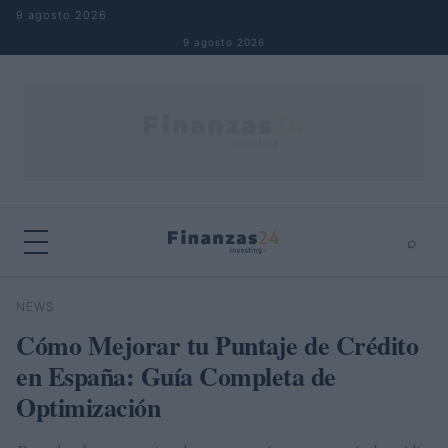
Saltar al contenido
9 agosto 2026
9 agosto 2026
⌕
×
⌕
NEWS
Buscar
Cómo Mejorar tu Puntaje de Crédito
en España: Guía Completa de
Optimización