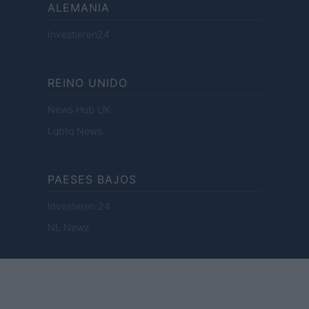
ALEMANIA
Investieren24
REINO UNIDO
News Hub UK
Lgbtq News
PAESES BAJOS
Investeren 24
NL Newz