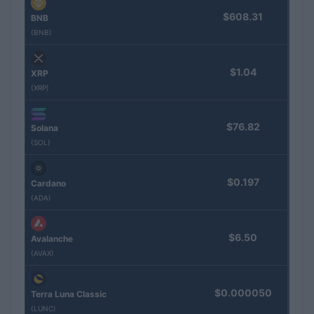
$608.31
BNB
(BNB)
$1.04
XRP
(XRP)
$76.82
Solana
(SOL)
$0.197
Cardano
(ADA)
$6.50
Avalanche
(AVAX)
$0.000050
Terra Luna Classic
(LUNC)