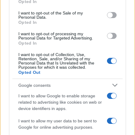
Opted In
NEWS
use your data for below specified purposes in below Google
consent section.
I want to opt-out of the Sale of my
Personal Data.
Opted In
I want to opt-out of processing my
Personal Data for Targeted Advertising.
Opted In
I want to opt-out of Collection, Use,
Retention, Sale, and/or Sharing of my
Personal Data that Is Unrelated with the
Purposes for which it was collected.
Opted Out
Google consents
El Brent cae un 8.3% y arrastra a las materias primas
Lucía Herrera · 7 Ago 2026
I want to allow Google to enable storage
related to advertising like cookies on web or
NEWS
device identifiers in apps.
I want to allow my user data to be sent to
Google for online advertising purposes.