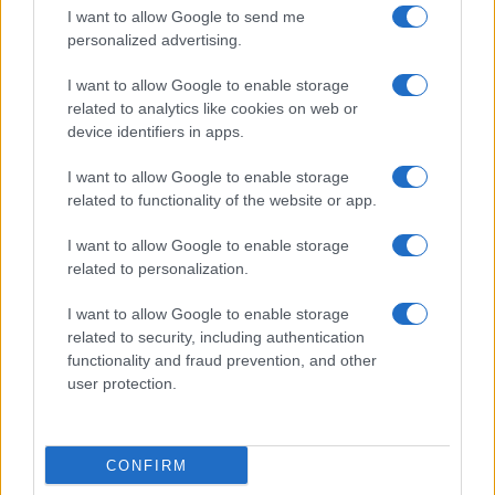
I want to allow Google to send me
personalized advertising.
I want to allow Google to enable storage
related to analytics like cookies on web or
device identifiers in apps.
I want to allow Google to enable storage
related to functionality of the website or app.
Brent cae un 8.3% y arrastra a las materias primas en agosto
Lucía Herrera · 6 Ago 2026
I want to allow Google to enable storage
related to personalization.
NEWS
I want to allow Google to enable storage
related to security, including authentication
functionality and fraud prevention, and other
user protection.
CONFIRM