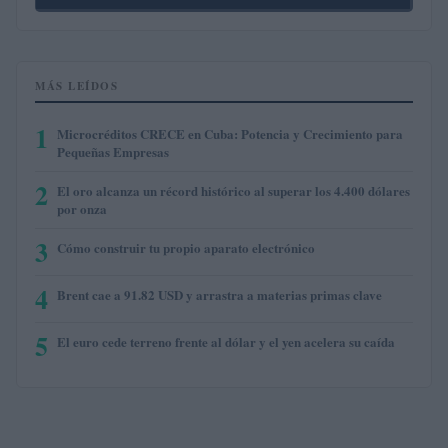
MÁS LEÍDOS
1
Microcréditos CRECE en Cuba: Potencia y Crecimiento para
Pequeñas Empresas
2
El oro alcanza un récord histórico al superar los 4.400 dólares
por onza
3
Cómo construir tu propio aparato electrónico
4
Brent cae a 91.82 USD y arrastra a materias primas clave
5
El euro cede terreno frente al dólar y el yen acelera su caída