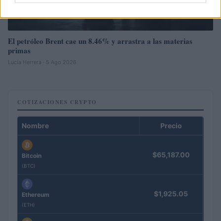
El petróleo Brent cae un 8.46% y arrastra a las materias
primas
Lucía Herrera · 5 Ago 2026
COTIZACIONES CRYPTO
Nombre
Precio
$65,187.00
Bitcoin
(BTC)
$1,925.05
Ethereum
(ETH)