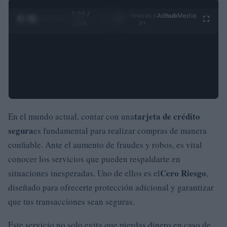
0:29 /
Ad
hub
Media
POWERED
1
/
4
3:55
BY
tarjeta de crédito
En el mundo actual, contar con una
segura
es fundamental para realizar compras de manera
confiable. Ante el aumento de fraudes y robos, es vital
conocer los servicios que pueden respaldarte en
Cero Riesgo
situaciones inesperadas. Uno de ellos es el
,
diseñado para ofrecerte protección adicional y garantizar
que tus transacciones sean seguras.
Este servicio no solo evita que pierdas dinero en caso de