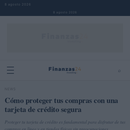
Saltar al contenido
8 agosto 2026
8 agosto 2026
⌕
×
⌕
NEWS
Buscar
Cómo proteger tus compras con una
tarjeta de crédito segura
Proteger tu tarjeta de crédito es fundamental para disfrutar de tus
compras en línea y en tiendas físicas sin preocupaciones.