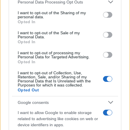
Please note that this website/app uses one or more Google
Personal Data Processing Opt Outs
services and may gather and store information including but
not limited to your visit or usage behaviour. You may click to
I want to opt-out of the Sharing of my
personal data.
grant or deny consent to Google and its third-party tags to
Opted In
Sigue leyendo
use your data for below specified purposes in below Google
consent section.
I want to opt-out of the Sale of my
Personal Data.
NEWS
Opted In
I want to opt-out of processing my
Personal Data for Targeted Advertising.
Opted In
I want to opt-out of Collection, Use,
Retention, Sale, and/or Sharing of my
Personal Data that Is Unrelated with the
Purposes for which it was collected.
Opted Out
Google consents
I want to allow Google to enable storage
related to advertising like cookies on web or
El Brent cae un 8.3% y arrastra a las materias primas
device identifiers in apps.
Lucía Herrera · 7 Ago 2026