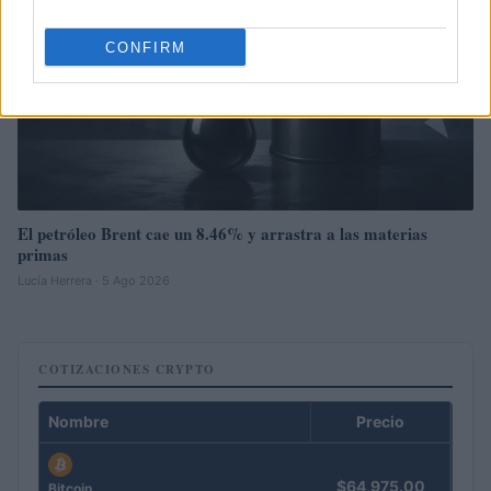
CONFIRM
El petróleo Brent cae un 8.46% y arrastra a las materias
primas
Lucía Herrera · 5 Ago 2026
COTIZACIONES CRYPTO
Nombre
Precio
$64,975.00
Bitcoin