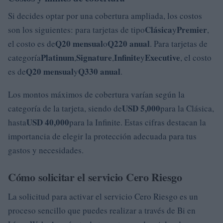
Si decides optar por una cobertura ampliada, los costos
Clásica
Premier
son los siguientes: para tarjetas de tipo
y
,
Q20 mensual
Q220 anual
el costo es de
o
. Para tarjetas de
Platinum
Signature
Infinite
Executive
categoría
,
,
y
, el costo
Q20 mensual
Q330 anual
es de
y
.
Los montos máximos de cobertura varían según la
USD 5,000
categoría de la tarjeta, siendo de
para la Clásica,
USD 40,000
hasta
para la Infinite. Estas cifras destacan la
importancia de elegir la protección adecuada para tus
gastos y necesidades.
Cómo solicitar el servicio Cero Riesgo
La solicitud para activar el servicio Cero Riesgo es un
proceso sencillo que puedes realizar a través de Bi en