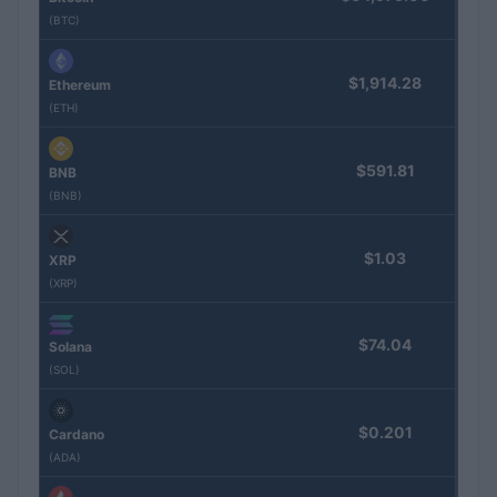
(BTC)
$1,914.28
Ethereum
(ETH)
$591.81
BNB
(BNB)
$1.03
XRP
(XRP)
$74.04
Solana
(SOL)
$0.201
Cardano
(ADA)