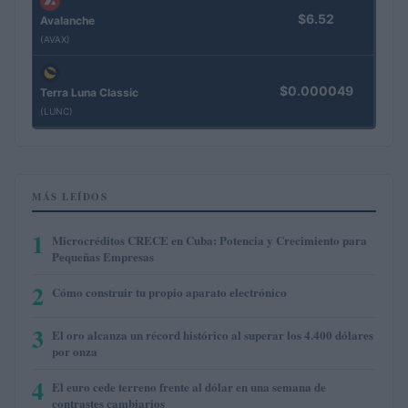
$6.52
Avalanche
(AVAX)
$0.000049
Terra Luna Classic
(LUNC)
MÁS LEÍDOS
1
Microcréditos CRECE en Cuba: Potencia y Crecimiento para
Pequeñas Empresas
2
Cómo construir tu propio aparato electrónico
3
El oro alcanza un récord histórico al superar los 4.400 dólares
por onza
4
El euro cede terreno frente al dólar en una semana de
contrastes cambiarios