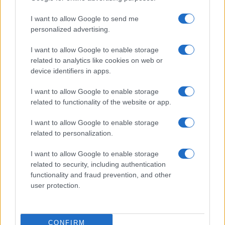
I want to allow Google to send me
personalized advertising.
I want to allow Google to enable storage
related to analytics like cookies on web or
device identifiers in apps.
Cómo planificar tus impuestos cripto: trading, staking y más
Diego Martín · 9 Ago 2026
I want to allow Google to enable storage
related to functionality of the website or app.
I want to allow Google to enable storage
COTIZACIONES CRYPTO
related to personalization.
I want to allow Google to enable storage
Nombre
Precio
related to security, including authentication
functionality and fraud prevention, and other
$64,931.00
user protection.
Bitcoin
(BTC)
CONFIRM
$1,919.48