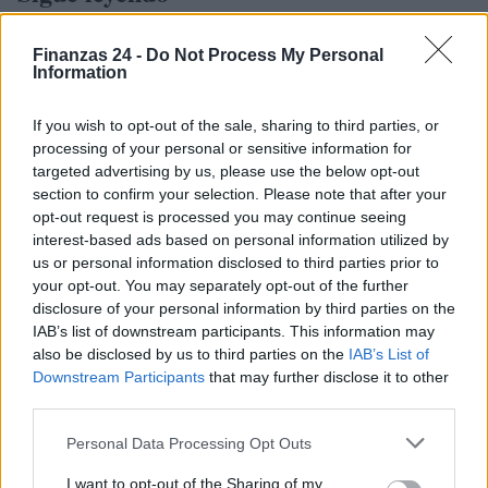
CRIPTOMONEDAS
Finanzas 24 -
Do Not Process My Personal
Information
If you wish to opt-out of the sale, sharing to third parties, or
processing of your personal or sensitive information for
targeted advertising by us, please use the below opt-out
section to confirm your selection. Please note that after your
opt-out request is processed you may continue seeing
interest-based ads based on personal information utilized by
us or personal information disclosed to third parties prior to
your opt-out. You may separately opt-out of the further
disclosure of your personal information by third parties on the
IAB’s list of downstream participants. This information may
Francia se convierte en el epicentro de los robos violentos de
also be disclosed by us to third parties on the
IAB’s List of
criptomonedas
Downstream Participants
that may further disclose it to other
Diego Martín · 9 Ago 2026
third parties.
Please note that this website/app uses one or more Google
Personal Data Processing Opt Outs
CRIPTOMONEDAS
services and may gather and store information including but
not limited to your visit or usage behaviour. You may click to
I want to opt-out of the Sharing of my