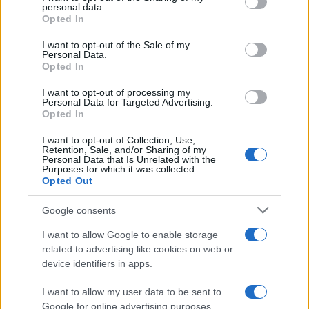
personal data.
grant or deny consent to Google and its third-party tags to
Opted In
use your data for below specified purposes in below Google
consent section.
I want to opt-out of the Sale of my
Personal Data.
Opted In
I want to opt-out of processing my
Personal Data for Targeted Advertising.
Opted In
I want to opt-out of Collection, Use,
Retention, Sale, and/or Sharing of my
Personal Data that Is Unrelated with the
Jorge Messi fallece a los 68 años: El pilar fundamental de
Purposes for which it was collected.
Lionel Messi
Opted Out
Lucía Herrera · 9 Ago 2026
Google consents
IMPUESTO
I want to allow Google to enable storage
related to advertising like cookies on web or
device identifiers in apps.
I want to allow my user data to be sent to
Google for online advertising purposes.