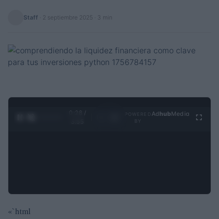
Staff
·
2 septiembre 2025
· 3 min
0:28 /
Ad
hub
Media
POWERED
1
/
4
3:55
BY
«`html