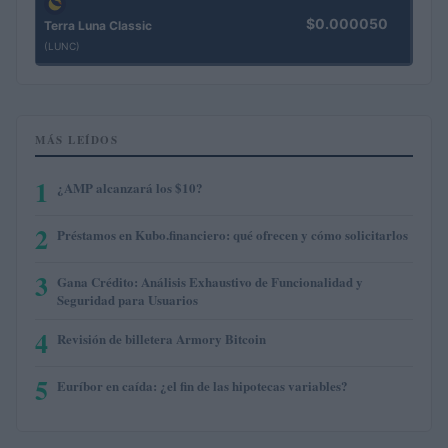
$0.000050
Terra Luna Classic
(LUNC)
MÁS LEÍDOS
1
¿AMP alcanzará los $10?
2
Préstamos en Kubo.financiero: qué ofrecen y cómo solicitarlos
3
Gana Crédito: Análisis Exhaustivo de Funcionalidad y
Seguridad para Usuarios
4
Revisión de billetera Armory Bitcoin
5
Euríbor en caída: ¿el fin de las hipotecas variables?