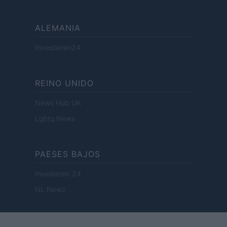
ALEMANIA
Investieren24
REINO UNIDO
News Hub UK
Lgbtq News
PAESES BAJOS
Investeren 24
NL Newz