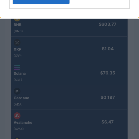
Ethereum
(ETH)
$603.77
BNB
(BNB)
$1.04
XRP
(XRP)
$76.35
Solana
(SOL)
$0.197
Cardano
(ADA)
$6.47
Avalanche
(AVAX)