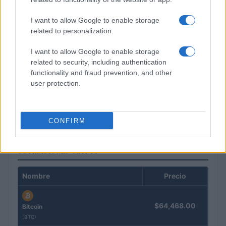
I want to allow Google to enable storage
related to personalization.
I want to allow Google to enable storage
related to security, including authentication
functionality and fraud prevention, and other
user protection.
Cómo los delincuentes están explotando los cambios en la
normativa cripto europea
Diego Martín · 6 Ago 2026
CONFIRM
COTIZACIONES CRYPTO
Nombre
Precio
$64,468.00
Bitcoin
(BTC)