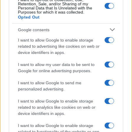
Retention, Sale, and/or Sharing of my
Personal Data that Is Unrelated with the
Purposes for which it was collected.
Opted Out
Google consents
I want to allow Google to enable storage
related to advertising like cookies on web or
device identifiers in apps.
I want to allow my user data to be sent to
Google for online advertising purposes.
Cadena perpetua para ex oficial de LAPD por robo cripto a
adolescente
I want to allow Google to send me
personalized advertising.
Diego Martín · 6 Ago 2026
I want to allow Google to enable storage
CRIPTOMONEDAS
related to analytics like cookies on web or
device identifiers in apps.
I want to allow Google to enable storage
related to functionality of the website or app.