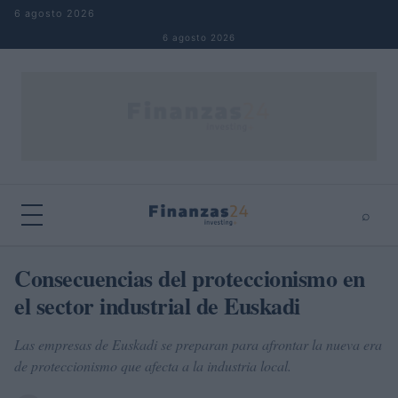
Saltar al contenido
6 agosto 2026
6 agosto 2026
⌕
×
⌕
Consecuencias del proteccionismo en
Buscar
el sector industrial de Euskadi
Las empresas de Euskadi se preparan para afrontar la nueva era
de proteccionismo que afecta a la industria local.