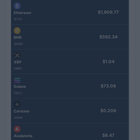
$1,909.77
Ethereum
(ETH)
$592.34
BNB
(BNB)
$1.04
XRP
(XRP)
$73.06
Solana
(SOL)
$0.206
Cardano
(ADA)
$6.47
Avalanche