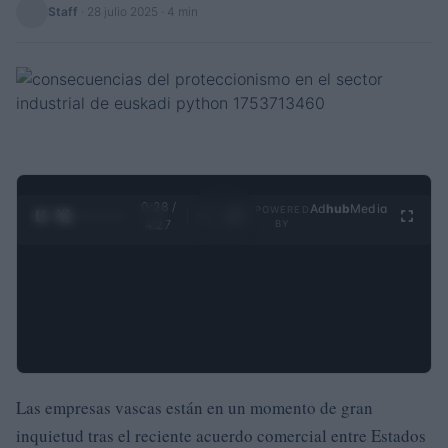
Staff
·
28 julio 2025
· 4 min
0:28 /
Ad
hub
Media
POWERED
1
/
4
4:27
BY
Las empresas vascas están en un momento de gran
inquietud tras el reciente acuerdo comercial entre Estados