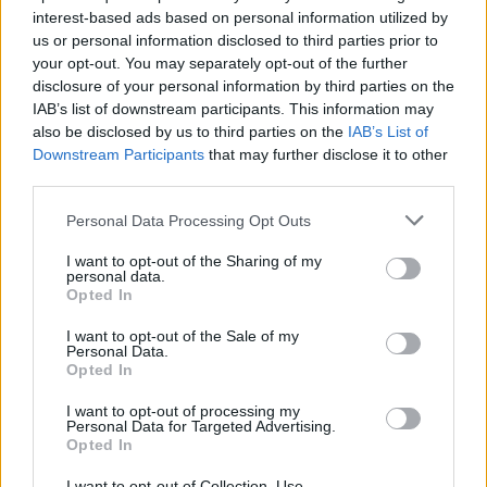
interest-based ads based on personal information utilized by
Sigue leyendo
us or personal information disclosed to third parties prior to
your opt-out. You may separately opt-out of the further
disclosure of your personal information by third parties on the
NEWS
IAB’s list of downstream participants. This information may
also be disclosed by us to third parties on the
IAB’s List of
Downstream Participants
that may further disclose it to other
third parties.
Please note that this website/app uses one or more Google
Personal Data Processing Opt Outs
services and may gather and store information including but
not limited to your visit or usage behaviour. You may click to
I want to opt-out of the Sharing of my
personal data.
grant or deny consent to Google and its third-party tags to
Opted In
use your data for below specified purposes in below Google
consent section.
I want to opt-out of the Sale of my
Personal Data.
Opted In
Brent cae un 8.3% y arrastra a las materias primas en agosto
I want to opt-out of processing my
Lucía Herrera · 6 Ago 2026
Personal Data for Targeted Advertising.
Opted In
CRIPTOMONEDAS
I want to opt-out of Collection, Use,