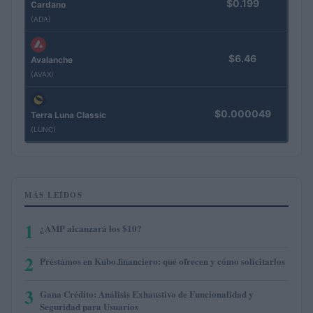
$0.199
Cardano
(ADA)
$6.46
Avalanche
(AVAX)
$0.000049
Terra Luna Classic
(LUNC)
MÁS LEÍDOS
1
¿AMP alcanzará los $10?
2
Préstamos en Kubo.financiero: qué ofrecen y cómo solicitarlos
3
Gana Crédito: Análisis Exhaustivo de Funcionalidad y
Seguridad para Usuarios