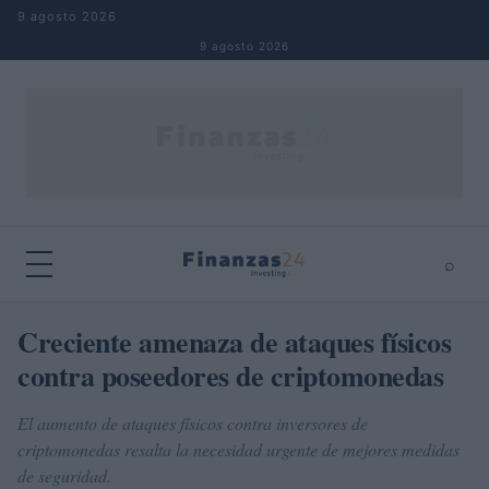
Saltar al contenido
9 agosto 2026
9 agosto 2026
⌕
×
⌕
Creciente amenaza de ataques físicos
Buscar
contra poseedores de criptomonedas
El aumento de ataques físicos contra inversores de
criptomonedas resalta la necesidad urgente de mejores medidas
de seguridad.