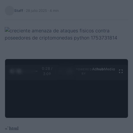
Staff
·
28 julio 2025
· 4 min
0:29 /
Ad
hub
Media
POWERED
1
/
4
3:09
BY
«`html