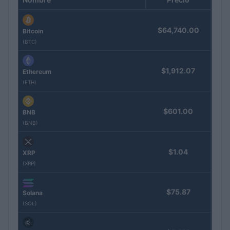
$64,740.00
Bitcoin
(BTC)
$1,912.07
Ethereum
(ETH)
$601.00
BNB
(BNB)
$1.04
XRP
(XRP)
$75.87
Solana
(SOL)