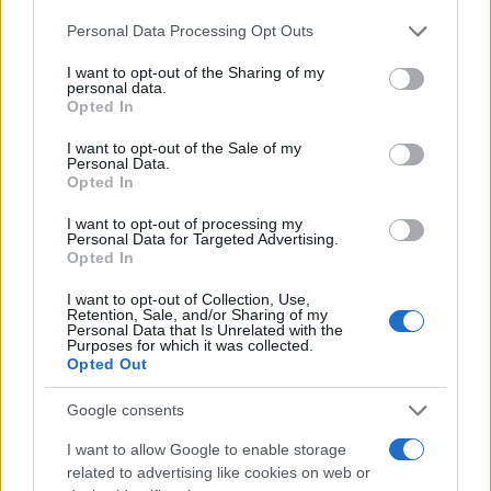
Please note that this website/app uses one or more Google
Personal Data Processing Opt Outs
services and may gather and store information including but
not limited to your visit or usage behaviour. You may click to
I want to opt-out of the Sharing of my
personal data.
grant or deny consent to Google and its third-party tags to
Opted In
use your data for below specified purposes in below Google
Sigue leyendo
consent section.
I want to opt-out of the Sale of my
Personal Data.
Opted In
CRIPTOMONEDAS
I want to opt-out of processing my
Personal Data for Targeted Advertising.
Opted In
I want to opt-out of Collection, Use,
Retention, Sale, and/or Sharing of my
Personal Data that Is Unrelated with the
Purposes for which it was collected.
Opted Out
Google consents
I want to allow Google to enable storage
related to advertising like cookies on web or