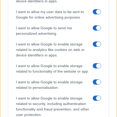
device identifiers in apps.
Criptomonedas: Guía completa para entender su
funcionamiento y valor en 2026
I want to allow my user data to be sent to
Diego Martín · 9 Ago 2026
Google for online advertising purposes.
CRIPTOMONEDAS
I want to allow Google to send me
personalized advertising.
I want to allow Google to enable storage
related to analytics like cookies on web or
device identifiers in apps.
I want to allow Google to enable storage
related to functionality of the website or app.
I want to allow Google to enable storage
related to personalization.
Cotización de criptomonedas: evolución y perspectivas en 2026
I want to allow Google to enable storage
related to security, including authentication
Diego Martín · 8 Ago 2026
functionality and fraud prevention, and other
user protection.
CRIPTOMONEDAS