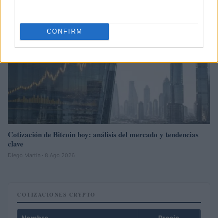
CONFIRM
Cotización de Bitcoin hoy: análisis del mercado y tendencias
clave
Diego Martín · 8 Ago 2026
COTIZACIONES CRYPTO
Nombre
Precio