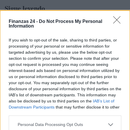
Sigue leyendo
Finanzas 24 -
Do Not Process My Personal
CRIPTOMONEDAS
Information
If you wish to opt-out of the sale, sharing to third parties, or
processing of your personal or sensitive information for
targeted advertising by us, please use the below opt-out
section to confirm your selection. Please note that after your
opt-out request is processed you may continue seeing
interest-based ads based on personal information utilized by
us or personal information disclosed to third parties prior to
your opt-out. You may separately opt-out of the further
disclosure of your personal information by third parties on the
IAB’s list of downstream participants. This information may
also be disclosed by us to third parties on the
IAB’s List of
Hackers de Corea del Norte comprometen a OPPO y Coinbase
Downstream Participants
that may further disclose it to other
en una campaña global de robo de criptomonedas
third parties.
Diego Martín · 8 Ago 2026
Please note that this website/app uses one or more Google
Personal Data Processing Opt Outs
FINANZAS
services and may gather and store information including but