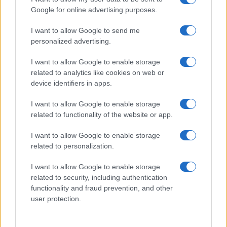
Google for online advertising purposes.
I want to allow Google to send me
personalized advertising.
I want to allow Google to enable storage
related to analytics like cookies on web or
device identifiers in apps.
Cómo la crisis de refino está afectando los precios de la
gasolina y el diésel
I want to allow Google to enable storage
Lucía Herrera · 7 Ago 2026
related to functionality of the website or app.
I want to allow Google to enable storage
related to personalization.
COTIZACIONES CRYPTO
I want to allow Google to enable storage
Nombre
Precio
related to security, including authentication
functionality and fraud prevention, and other
user protection.
$64,982.00
Bitcoin
(BTC)