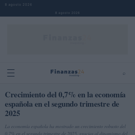
Saltar al contenido
8 agosto 2026
8 agosto 2026
⌕
×
⌕
Crecimiento del 0,7% en la economía
Buscar
española en el segundo trimestre de
2025
La economía española ha mostrado un crecimiento robusto del
0,7% en el segundo trimestre de 2025, gracias al dinamismo del