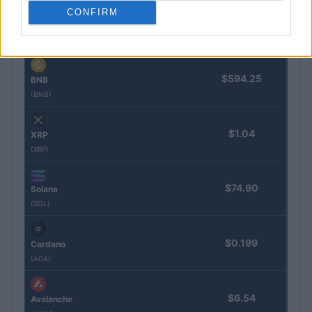
CONFIRM
$1,915.21
Ethereum
(ETH)
$594.25
BNB
(BNB)
$1.04
XRP
(XRP)
$74.90
Solana
(SOL)
$0.199
Cardano
(ADA)
$6.54
Avalanche