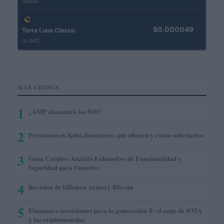
(AVAX)
$0.000049
Terra Luna Classic
(LUNC)
MÁS LEÍDOS
1
¿AMP alcanzará los $10?
2
Préstamos en Kubo.financiero: qué ofrecen y cómo solicitarlos
3
Gana Crédito: Análisis Exhaustivo de Funcionalidad y
Seguridad para Usuarios
4
Revisión de billetera Armory Bitcoin
5
Finanzas e inversiones para la generación Z: el auge de IOTA
y las criptomonedas