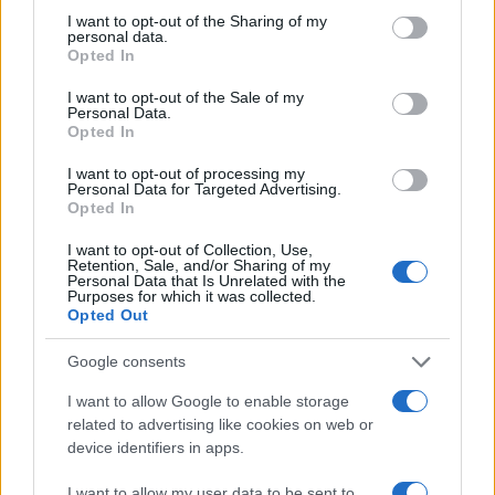
not limited to your visit or usage behaviour. You may click to
I want to opt-out of the Sharing of my
personal data.
grant or deny consent to Google and its third-party tags to
Opted In
use your data for below specified purposes in below Google
consent section.
I want to opt-out of the Sale of my
Personal Data.
Opted In
I want to opt-out of processing my
Personal Data for Targeted Advertising.
Opted In
I want to opt-out of Collection, Use,
Retention, Sale, and/or Sharing of my
Personal Data that Is Unrelated with the
Purposes for which it was collected.
Identifica y elimina suscripciones, fees y compras impulsivas
Opted Out
Marta Ruiz · 8 Ago 2026
Google consents
FINANZAS
I want to allow Google to enable storage
related to advertising like cookies on web or
device identifiers in apps.
I want to allow my user data to be sent to