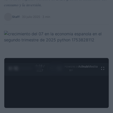
consumo y la inversión.
Staff
·
30 julio 2025
· 3 min
0:29 /
Ad
hub
Media
POWERED
1
/
4
4:27
BY