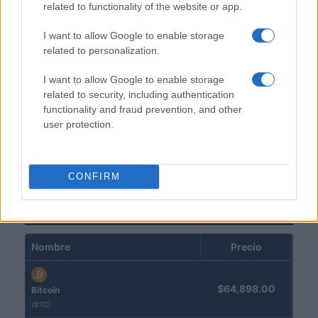
related to functionality of the website or app.
I want to allow Google to enable storage
related to personalization.
I want to allow Google to enable storage
related to security, including authentication
functionality and fraud prevention, and other
user protection.
El euro cede terreno frente al dólar y el yen acelera su caída
Lucía Herrera · 3 Ago 2026
CONFIRM
COTIZACIONES CRYPTO
Nombre
Precio
$64,898.00
Bitcoin
(BTC)