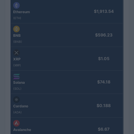
$1,913.54
Ethereum
(ETH)
$596.23
BNB
(BNB)
$1.05
XRP
(XRP)
$74.18
Solana
(SOL)
$0.188
Cardano
(ADA)
$6.67
Avalanche