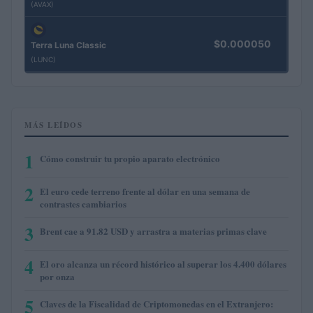
(AVAX)
$0.000050
Terra Luna Classic
(LUNC)
MÁS LEÍDOS
1
Cómo construir tu propio aparato electrónico
2
El euro cede terreno frente al dólar en una semana de
contrastes cambiarios
3
Brent cae a 91.82 USD y arrastra a materias primas clave
4
El oro alcanza un récord histórico al superar los 4.400 dólares
por onza
5
Claves de la Fiscalidad de Criptomonedas en el Extranjero: