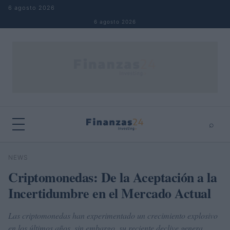
Saltar al contenido
6 agosto 2026
6 agosto 2026
⌕
×
⌕
NEWS
Buscar
Criptomonedas: De la Aceptación a la
Incertidumbre en el Mercado Actual
Las criptomonedas han experimentado un crecimiento explosivo
en los últimos años, sin embargo, su reciente declive genera