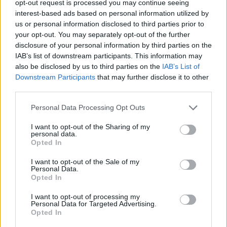
opt-out request is processed you may continue seeing
interest-based ads based on personal information utilized by
Sigue leyendo
us or personal information disclosed to third parties prior to
your opt-out. You may separately opt-out of the further
disclosure of your personal information by third parties on the
NEWS
IAB’s list of downstream participants. This information may
also be disclosed by us to third parties on the
IAB’s List of
Downstream Participants
that may further disclose it to other
third parties.
Please note that this website/app uses one or more Google
Personal Data Processing Opt Outs
services and may gather and store information including but
not limited to your visit or usage behaviour. You may click to
I want to opt-out of the Sharing of my
personal data.
grant or deny consent to Google and its third-party tags to
Opted In
use your data for below specified purposes in below Google
consent section.
I want to opt-out of the Sale of my
Personal Data.
Opted In
El petróleo Brent cae un 8.46% y arrastra a las materias
I want to opt-out of processing my
primas
Personal Data for Targeted Advertising.
Opted In
Lucía Herrera · 5 Ago 2026