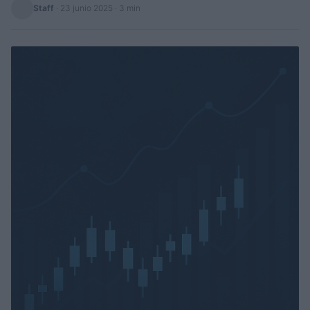
Staff
·
23 junio 2025
· 3 min