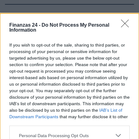
Sigue leyendo
Finanzas 24 -
Do Not Process My Personal
Information
FINANCIACIÓN
If you wish to opt-out of the sale, sharing to third parties, or
processing of your personal or sensitive information for
targeted advertising by us, please use the below opt-out
section to confirm your selection. Please note that after your
opt-out request is processed you may continue seeing
interest-based ads based on personal information utilized by
us or personal information disclosed to third parties prior to
your opt-out. You may separately opt-out of the further
disclosure of your personal information by third parties on the
IAB’s list of downstream participants. This information may
also be disclosed by us to third parties on the
IAB’s List of
Downstream Participants
that may further disclose it to other
Guía para comparar créditos: TIN, TAE y comisiones
third parties.
explicadas
Marta Ruiz · 8 Ago 2026
Please note that this website/app uses one or more Google
Personal Data Processing Opt Outs