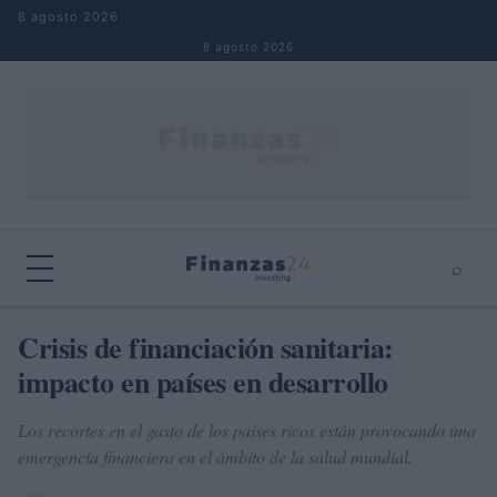
Saltar al contenido
8 agosto 2026
8 agosto 2026
⌕
×
⌕
Crisis de financiación sanitaria:
Buscar
impacto en países en desarrollo
Los recortes en el gasto de los países ricos están provocando una
emergencia financiera en el ámbito de la salud mundial.