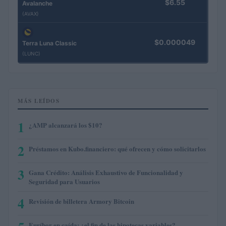
$6.55
Avalanche
(AVAX)
$0.000049
Terra Luna Classic
(LUNC)
MÁS LEÍDOS
1
¿AMP alcanzará los $10?
2
Préstamos en Kubo.financiero: qué ofrecen y cómo solicitarlos
3
Gana Crédito: Análisis Exhaustivo de Funcionalidad y
Seguridad para Usuarios
4
Revisión de billetera Armory Bitcoin
Euríbor en caída: ¿el fin de las hipotecas variables?