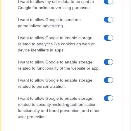
I want to allow my user data to be sent to
Google for online advertising purposes.
I want to allow Google to send me
personalized advertising.
I want to allow Google to enable storage
related to analytics like cookies on web or
device identifiers in apps.
I want to allow Google to enable storage
Identifica y elimina suscripciones, fees y compras impulsivas
related to functionality of the website or app.
Marta Ruiz · 8 Ago 2026
I want to allow Google to enable storage
related to personalization.
COTIZACIONES CRYPTO
I want to allow Google to enable storage
related to security, including authentication
Nombre
Precio
functionality and fraud prevention, and other
user protection.
$64,936.00
Bitcoin