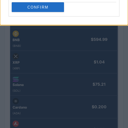
(BTC)
CONFIRM
$1,918.61
Ethereum
(ETH)
$594.99
BNB
(BNB)
$1.04
XRP
(XRP)
$75.21
Solana
(SOL)
$0.200
Cardano
(ADA)