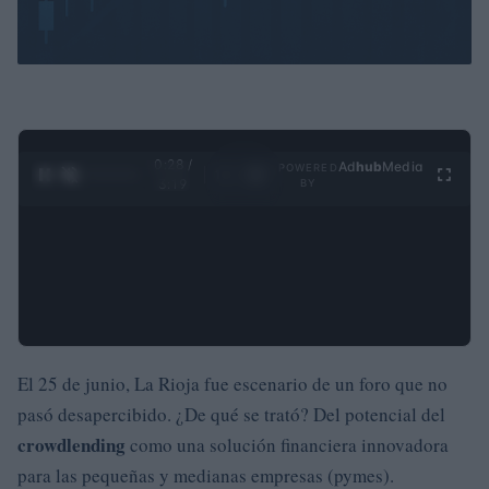
0:29 /
Ad
hub
Media
POWERED
1
/
4
3:19
BY
El 25 de junio, La Rioja fue escenario de un foro que no
pasó desapercibido. ¿De qué se trató? Del potencial del
crowdlending
como una solución financiera innovadora
para las pequeñas y medianas empresas (pymes).