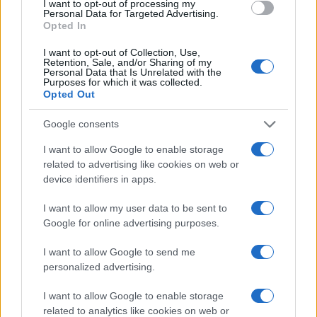
I want to opt-out of processing my
Personal Data for Targeted Advertising.
Opted In
I want to opt-out of Collection, Use,
El Brent cae un 8.3% y arrastra a las materias primas
Retention, Sale, and/or Sharing of my
Personal Data that Is Unrelated with the
Lucía Herrera · 7 Ago 2026
Purposes for which it was collected.
Opted Out
CRIPTOMONEDAS
Google consents
I want to allow Google to enable storage
related to advertising like cookies on web or
device identifiers in apps.
I want to allow my user data to be sent to
Google for online advertising purposes.
I want to allow Google to send me
personalized advertising.
I want to allow Google to enable storage
Cómo Bitcoin y la IA están transformando la economía global
related to analytics like cookies on web or