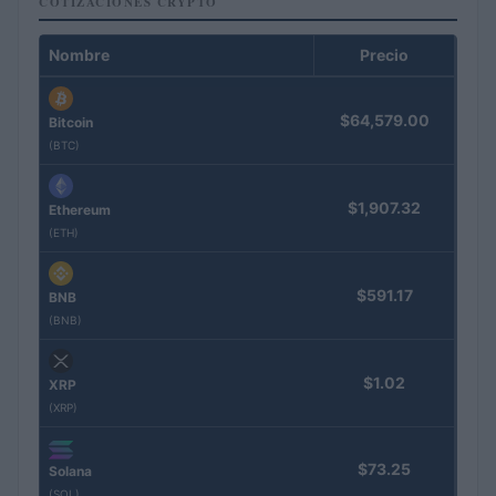
COTIZACIONES CRYPTO
Nombre
Precio
$64,579.00
Bitcoin
(BTC)
$1,907.32
Ethereum
(ETH)
$591.17
BNB
(BNB)
$1.02
XRP
(XRP)
$73.25
Solana
(SOL)