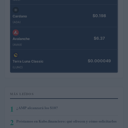
$0.198
Cardano
(ADA)
$6.37
Avalanche
(AVAX)
$0.000049
Terra Luna Classic
(LUNC)
MÁS LEÍDOS
1
¿AMP alcanzará los $10?
2
Préstamos en Kubo.financiero: qué ofrecen y cómo solicitarlos