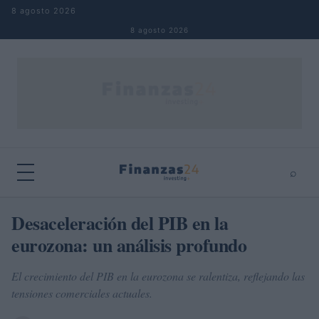
Saltar al contenido
8 agosto 2026
8 agosto 2026
⌕
×
⌕
Desaceleración del PIB en la
Buscar
eurozona: un análisis profundo
El crecimiento del PIB en la eurozona se ralentiza, reflejando las
tensiones comerciales actuales.