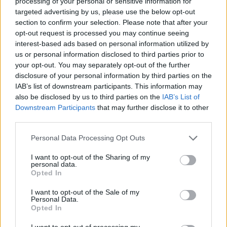
processing of your personal or sensitive information for
targeted advertising by us, please use the below opt-out
section to confirm your selection. Please note that after your
Cotización de criptomonedas: evolución y perspectivas en 2026
opt-out request is processed you may continue seeing
Diego Martín · 8 Ago 2026
interest-based ads based on personal information utilized by
us or personal information disclosed to third parties prior to
CRIPTOMONEDAS
your opt-out. You may separately opt-out of the further
disclosure of your personal information by third parties on the
IAB’s list of downstream participants. This information may
also be disclosed by us to third parties on the
IAB’s List of
Downstream Participants
that may further disclose it to other
third parties.
Please note that this website/app uses one or more Google
Personal Data Processing Opt Outs
services and may gather and store information including but
not limited to your visit or usage behaviour. You may click to
I want to opt-out of the Sharing of my
personal data.
grant or deny consent to Google and its third-party tags to
Opted In
use your data for below specified purposes in below Google
consent section.
I want to opt-out of the Sale of my
Personal Data.
Cotización de Bitcoin hoy: análisis del mercado y tendencias
Opted In
clave
Diego Martín · 8 Ago 2026
I want to opt-out of processing my