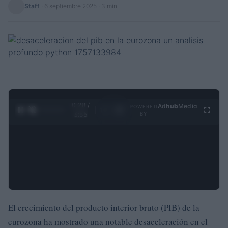
Staff
·
6 septiembre 2025
· 3 min
0:29 /
Ad
hub
Media
POWERED
1
/
4
3:55
BY
El crecimiento del producto interior bruto (PIB) de la
eurozona ha mostrado una notable desaceleración en el