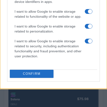
device identifiers in apps.
Nombre
Precio
I want to allow Google to enable storage
related to functionality of the website or app.
$64,972.00
Bitcoin
I want to allow Google to enable storage
(BTC)
related to personalization.
I want to allow Google to enable storage
$1,919.37
Ethereum
related to security, including authentication
(ETH)
functionality and fraud prevention, and other
user protection.
$602.91
BNB
(BNB)
CONFIRM
$1.04
XRP
(XRP)
$75.98
Solana
(SOL)