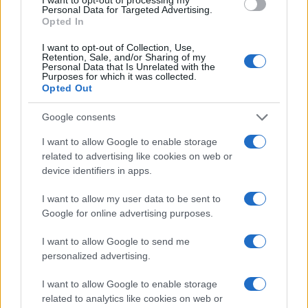
Personal Data for Targeted Advertising.
Opted In
FINANCIACIÓN
I want to opt-out of Collection, Use,
Retention, Sale, and/or Sharing of my
Personal Data that Is Unrelated with the
Purposes for which it was collected.
Opted Out
Google consents
I want to allow Google to enable storage
related to advertising like cookies on web or
device identifiers in apps.
I want to allow my user data to be sent to
Google for online advertising purposes.
Guía para comparar créditos: TIN, TAE y comisiones
explicadas
I want to allow Google to send me
Marta Ruiz · 8 Ago 2026
personalized advertising.
I want to allow Google to enable storage
related to analytics like cookies on web or
COTIZACIONES CRYPTO