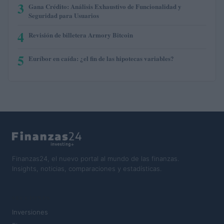
3
Gana Crédito: Análisis Exhaustivo de Funcionalidad y
Seguridad para Usuarios
4
Revisión de billetera Armory Bitcoin
5
Euríbor en caída: ¿el fin de las hipotecas variables?
Finanzas24, el nuevo portal al mundo de las finanzas.
Insights, noticias, comparaciones y estadísticas.
SECCIONES
Inversiones