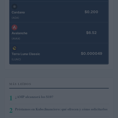
$0.200
Cardano
(ADA)
$6.52
Avalanche
(AVAX)
$0.000049
Terra Luna Classic
(LUNC)
MÁS LEÍDOS
1
¿AMP alcanzará los $10?
2
Préstamos en Kubo.financiero: qué ofrecen y cómo solicitarlos