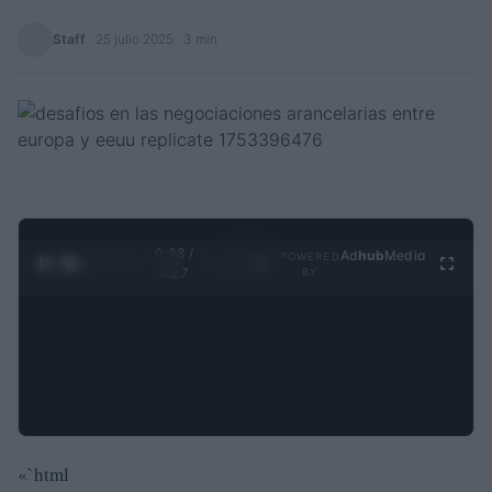
Staff
·
25 julio 2025
· 3 min
0:29 /
Ad
hub
Media
POWERED
1
/
4
4:27
BY
«`html