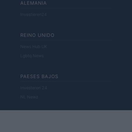
ALEMANIA
Investieren24
REINO UNIDO
News Hub UK
Lgbtq News
PAESES BAJOS
Investeren 24
NL Newz