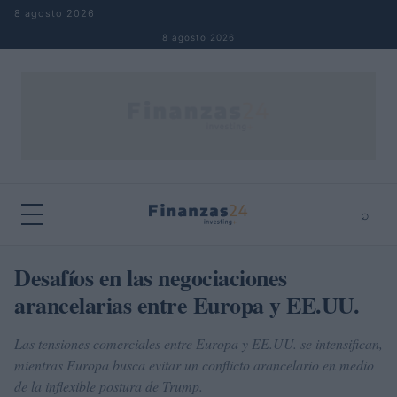
Saltar al contenido
8 agosto 2026
8 agosto 2026
⌕
×
⌕
Desafíos en las negociaciones
Buscar
arancelarias entre Europa y EE.UU.
Las tensiones comerciales entre Europa y EE.UU. se intensifican,
mientras Europa busca evitar un conflicto arancelario en medio
de la inflexible postura de Trump.