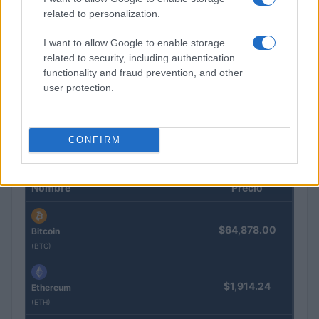
related to personalization.
I want to allow Google to enable storage
related to security, including authentication
functionality and fraud prevention, and other
Cómo Bitcoin y la IA están transformando la economía global
user protection.
Diego Martín · 7 Ago 2026
CONFIRM
COTIZACIONES CRYPTO
Nombre
Precio
$64,878.00
Bitcoin
(BTC)
$1,914.24
Ethereum
(ETH)