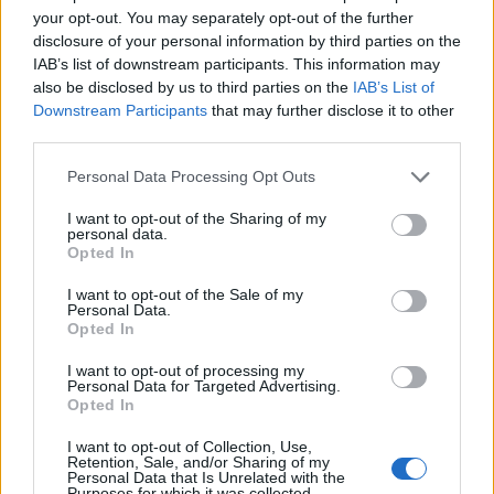
your opt-out. You may separately opt-out of the further
FINANZAS
disclosure of your personal information by third parties on the
IAB’s list of downstream participants. This information may
also be disclosed by us to third parties on the
IAB’s List of
Downstream Participants
that may further disclose it to other
third parties.
Please note that this website/app uses one or more Google
Personal Data Processing Opt Outs
services and may gather and store information including but
not limited to your visit or usage behaviour. You may click to
I want to opt-out of the Sharing of my
personal data.
grant or deny consent to Google and its third-party tags to
Opted In
use your data for below specified purposes in below Google
consent section.
I want to opt-out of the Sale of my
Personal Data.
Cómo la crisis de refino está afectando los precios de la
Opted In
gasolina y el diésel
I want to opt-out of processing my
Lucía Herrera · 7 Ago 2026
Personal Data for Targeted Advertising.
Opted In
NEWS
I want to opt-out of Collection, Use,
Retention, Sale, and/or Sharing of my
Personal Data that Is Unrelated with the
Purposes for which it was collected.