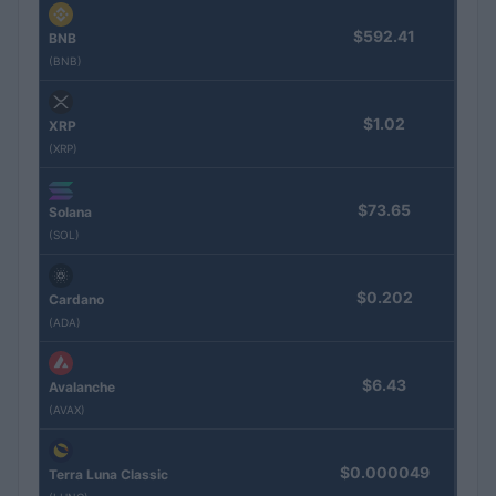
$592.41
BNB
(BNB)
$1.02
XRP
(XRP)
$73.65
Solana
(SOL)
$0.202
Cardano
(ADA)
$6.43
Avalanche
(AVAX)
$0.000049
Terra Luna Classic