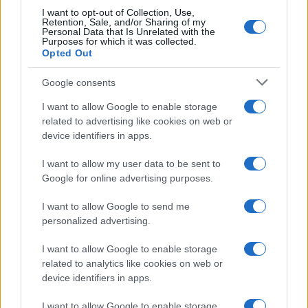
I want to opt-out of Collection, Use,
FINANZAS
Retention, Sale, and/or Sharing of my
Personal Data that Is Unrelated with the
Purposes for which it was collected.
Opted Out
Google consents
I want to allow Google to enable storage
related to advertising like cookies on web or
device identifiers in apps.
I want to allow my user data to be sent to
Google for online advertising purposes.
I want to allow Google to send me
El Ibex 35 alcanza máximos históricos: ¿Qué está impulsando
personalized advertising.
esta subida?
Lucía Herrera · 10 Ago 2026
I want to allow Google to enable storage
related to analytics like cookies on web or
CRIPTOMONEDAS
device identifiers in apps.
I want to allow Google to enable storage