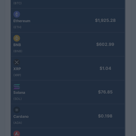
(BTC)
$1,925.28
Ethereum
(ETH)
$602.99
BNB
(BNB)
$1.04
XRP
(XRP)
$76.85
Solana
(SOL)
$0.198
Cardano
(ADA)