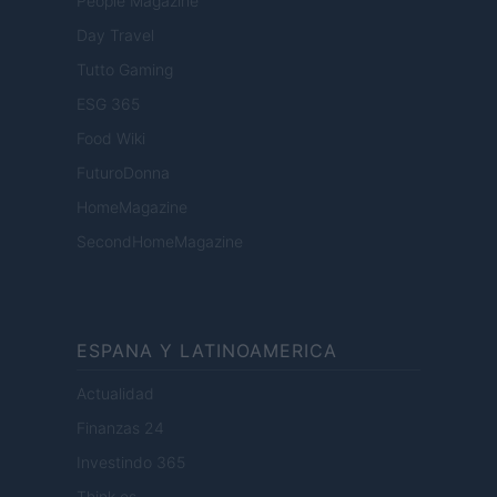
People Magazine
Day Travel
Tutto Gaming
ESG 365
Food Wiki
FuturoDonna
HomeMagazine
SecondHomeMagazine
ESPANA Y LATINOAMERICA
Actualidad
Finanzas 24
Investindo 365
Think.es