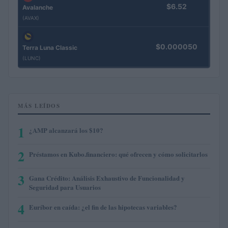
$6.52
Avalanche
(AVAX)
$0.000050
Terra Luna Classic
(LUNC)
MÁS LEÍDOS
1
¿AMP alcanzará los $10?
2
Préstamos en Kubo.financiero: qué ofrecen y cómo solicitarlos
3
Gana Crédito: Análisis Exhaustivo de Funcionalidad y
Seguridad para Usuarios
4
Euríbor en caída: ¿el fin de las hipotecas variables?