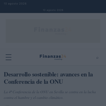
Saltar al contenido
10 agosto 2026
10 agosto 2026
⌕
×
⌕
Desarrollo sostenible: avances en la
Buscar
Conferencia de la ONU
La 4ª Conferencia de la ONU en Sevilla se centra en la lucha
contra el hambre y el cambio climático.