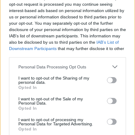
opt-out request is processed you may continue seeing
interest-based ads based on personal information utilized by
Sigue leyendo
us or personal information disclosed to third parties prior to
your opt-out. You may separately opt-out of the further
disclosure of your personal information by third parties on the
NEWS
IAB’s list of downstream participants. This information may
also be disclosed by us to third parties on the
IAB’s List of
Downstream Participants
that may further disclose it to other
third parties.
Please note that this website/app uses one or more Google
Personal Data Processing Opt Outs
services and may gather and store information including but
not limited to your visit or usage behaviour. You may click to
I want to opt-out of the Sharing of my
personal data.
grant or deny consent to Google and its third-party tags to
Opted In
use your data for below specified purposes in below Google
consent section.
I want to opt-out of the Sale of my
Personal Data.
Opted In
El euro se debilita frente al dólar mientras las criptomonedas
I want to opt-out of processing my
mantienen su estabilidad
Personal Data for Targeted Advertising.
Opted In
Lucía Herrera · 10 Ago 2026