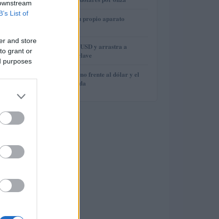
 downstream
B’s List of
3
Cómo construir tu propio aparato
electrónico
er and store
4
Brent cae a 91.82 USD y arrastra a
to grant or
materias primas clave
ed purposes
5
El euro cede terreno frente al dólar y el
yen acelera su caída