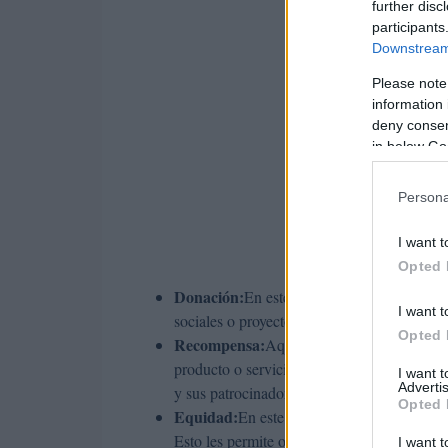
further disc
participants
Downstream 
Please note
information 
deny consent
in below Go
Persona
I want t
Opted 
Donación:
En este modelo, los patrocinador
I want t
sociales o proyectos comunitarios que busc
Opted 
Recompensa:
Aquí, los contribuyentes re
producto o servicio relacionado con el proy
I want 
Advertis
y sus patrocinadores.
Opted 
Equidad:
En este caso, los inversores adqu
Esto les permite obtener beneficios futuros,
I want t