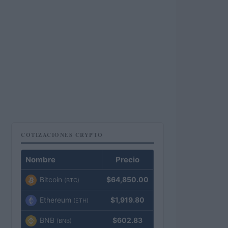
COTIZACIONES CRYPTO
Nombre
Precio
Bitcoin
$64,850.00
(BTC)
Ethereum
$1,919.80
(ETH)
BNB
$602.83
(BNB)