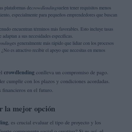
las plataformas de
crowdlending
suelen tener requisitos menos
ciamiento, especialmente para pequeños emprendedores que buscan
enudo encuentran términos más favorables. Esto incluye tasas
e adaptan a sus necesidades específicas.
ending
es generalmente más rápido que lidiar con los procesos
s. ¿No es atractivo recibir el apoyo que necesitas en menos
crowdlending
el
conlleva un compromiso de pago.
r cumplir con los plazos y condiciones acordadas.
 financieros en el futuro.
ir la mejor opción
ding
, es crucial evaluar el tipo de proyecto y los
fuerte componente social o creativo? Si es así, el