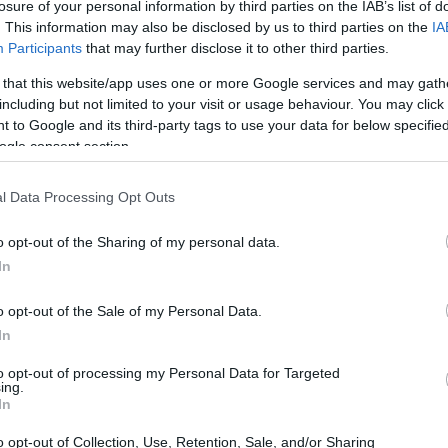
losure of your personal information by third parties on the IAB’s list of
. This information may also be disclosed by us to third parties on the
IA
Participants
that may further disclose it to other third parties.
 that this website/app uses one or more Google services and may gath
including but not limited to your visit or usage behaviour. You may click 
 to Google and its third-party tags to use your data for below specifi
ogle consent section.
l Data Processing Opt Outs
o opt-out of the Sharing of my personal data.
In
es contribuyen sin esperar nada a cambio. Es ideal para causas
o opt-out of the Sale of my Personal Data.
an apoyo genuino.
In
ciben una recompensa a cambio de su apoyo, que puede ser un
ecto. Este enfoque crea un vínculo más cercano entre el creador
to opt-out of processing my Personal Data for Targeted
ing.
In
ieren una participación en la empresa a cambio de su inversión.
 convirtiéndolos en socios del proyecto.
o opt-out of Collection, Use, Retention, Sale, and/or Sharing