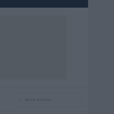
⌕
Buscar