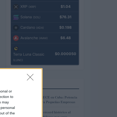
XRP
$1.04
(XRP)
Solana
$76.31
(SOL)
Cardano
$0.198
(ADA)
Avalanche
$6.48
(AVAX)
$0.000050
Terra Luna Classic
(LUNC)
MÁS LEÍDOS
sonal or
1
ection to
Microcréditos CRECE en Cuba: Potencia
y Crecimiento para Pequeñas Empresas
ou may
 personal
2
El oro alcanza un récord histórico al
out of the
superar los 4.400 dólares por onza