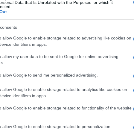
ersonal Data that Is Unrelated with the Purposes for which it
lected.
Out
linearse con la naturaleza del proyecto y los objetivos
a campaña que conecte con el público objetivo y que
consents
uesta de valor. ¿Qué tipo de crowdfunding crees que
o allow Google to enable storage related to advertising like cookies on
evice identifiers in apps.
re particulares
o allow my user data to be sent to Google for online advertising
s.
ón que ha ganado popularidad en los últimos años. Se
to allow Google to send me personalized advertising.
formas online que conectan a prestatarios e inversores
o allow Google to enable storage related to analytics like cookies on
iar un proyecto sin tener que recurrir a un banco
evice identifiers in apps.
ticulares pueden solicitar apoyo financiero a una
 su dinero a cambio de un interés atractivo.
o allow Google to enable storage related to functionality of the website
o allow Google to enable storage related to personalization.