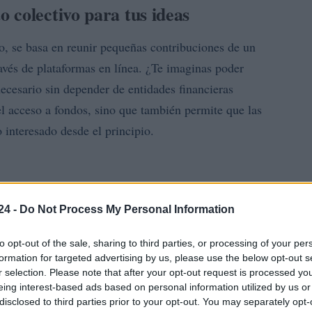
 colectivo para tus ideas
vo, se basa en reunir pequeñas contribuciones de un
vés de plataformas en línea. ¿Te imaginas poder
necesario sin depender de entidades financieras
 el acceso a fondos, sino que también permite que las
 interesado desde el principio.
alidades, cada una diseñada para satisfacer
24 -
Do Not Process My Personal Information
nuación, se detallan los tipos más comunes:
to opt-out of the sale, sharing to third parties, or processing of your per
formation for targeted advertising by us, please use the below opt-out s
r selection. Please note that after your opt-out request is processed y
eing interest-based ads based on personal information utilized by us or
disclosed to third parties prior to your opt-out. You may separately opt-