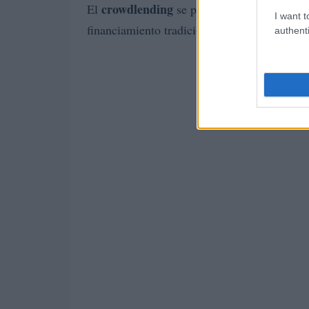
crowdlending
El
se presenta como una alter
I want t
financiamiento tradicionales. ¿Te has pregu
authenti