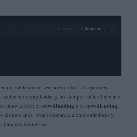
Ad
hub
Media
POWERED BY
yectos puede ser un verdadero reto. Las opciones
, suelen ser complicadas y no siempre están al alcance
crowdfunding
crowdlending
os innovadores: el
y el
.
os últimos años, proporcionando a emprendedores y
 para sus iniciativas.