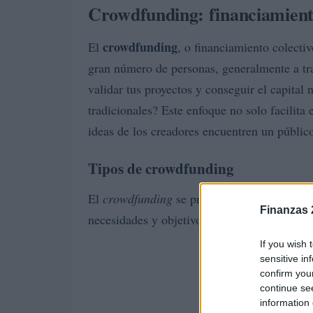
Crowdfunding: financiamiento
crowdfunding
El
, o financiamiento colecti
gran número de personas, generalmente a tra
validar tus proyectos y conseguir el capital 
tradicionales? Este enfoque no solo facilita
ideas de los creadores encuentren un público
Tipos de crowdfunding
El
crowdfunding
se presenta en diversas mod
Finanzas 
necesidades y objetivos específicos. A conti
If you wish 
sensitive in
confirm you
continue se
information 