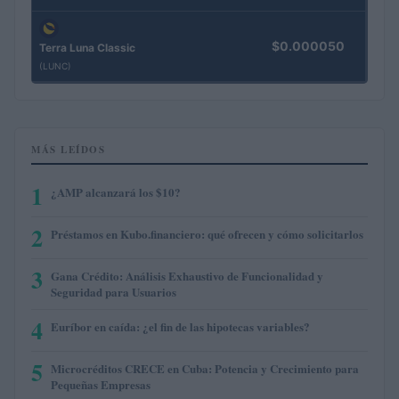
$0.000050
Terra Luna Classic
(LUNC)
MÁS LEÍDOS
1
¿AMP alcanzará los $10?
2
Préstamos en Kubo.financiero: qué ofrecen y cómo solicitarlos
3
Gana Crédito: Análisis Exhaustivo de Funcionalidad y
Seguridad para Usuarios
4
Euríbor en caída: ¿el fin de las hipotecas variables?
5
Microcréditos CRECE en Cuba: Potencia y Crecimiento para
Pequeñas Empresas