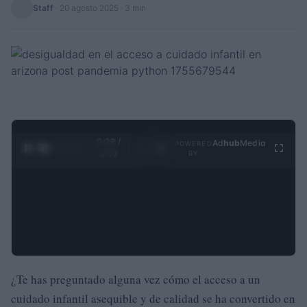
Staff
·
20 agosto 2025
· 3 min
0:29 /
Ad
hub
Media
POWERED
1
/
4
3:19
BY
¿Te has preguntado alguna vez cómo el acceso a un
cuidado infantil asequible y de calidad se ha convertido en