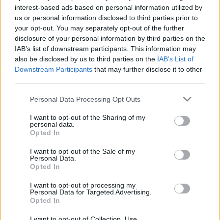
interest-based ads based on personal information utilized by
us or personal information disclosed to third parties prior to
your opt-out. You may separately opt-out of the further
disclosure of your personal information by third parties on the
IAB’s list of downstream participants. This information may
also be disclosed by us to third parties on the
IAB’s List of
Downstream Participants
that may further disclose it to other
third parties.
Please note that this website/app uses one or more Google
Personal Data Processing Opt Outs
services and may gather and store information including but
not limited to your visit or usage behaviour. You may click to
I want to opt-out of the Sharing of my
personal data.
grant or deny consent to Google and its third-party tags to
Cotización actual de Bitcoin y principales altcoins en 2026
Opted In
use your data for below specified purposes in below Google
Diego Martín · 9 Ago 2026
consent section.
I want to opt-out of the Sale of my
Personal Data.
CRIPTOMONEDAS
Opted In
I want to opt-out of processing my
Personal Data for Targeted Advertising.
Opted In
I want to opt-out of Collection, Use,