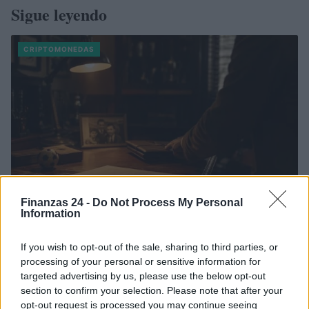
Sigue leyendo
CRIPTOMONEDAS
Finanzas 24 -
Do Not Process My Personal
Information
El Papel Clave de Jorge Messi en la Carrera y Negocios de
If you wish to opt-out of the sale, sharing to third parties, or
Lionel Messi
processing of your personal or sensitive information for
Lucía Herrera · 9 Ago 2026
targeted advertising by us, please use the below opt-out
section to confirm your selection. Please note that after your
CRIPTOMONEDAS
opt-out request is processed you may continue seeing