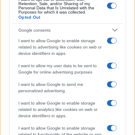
Retention, Sale, and/or Sharing of my
Personal Data that Is Unrelated with the
Purposes for which it was collected.
Opted Out
Google consents
I want to allow Google to enable storage
related to advertising like cookies on web or
Francia se convierte en el epicentro de los robos violentos de
device identifiers in apps.
criptomonedas
Diego Martín · 9 Ago 2026
I want to allow my user data to be sent to
Google for online advertising purposes.
I want to allow Google to send me
COTIZACIONES CRYPTO
personalized advertising.
Nombre
Precio
I want to allow Google to enable storage
related to analytics like cookies on web or
device identifiers in apps.
$65,086.00
Bitcoin
(BTC)
I want to allow Google to enable storage
related to functionality of the website or app.