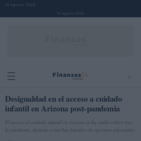
Saltar al contenido
10 agosto 2026
10 agosto 2026
⌕
×
⌕
Desigualdad en el acceso a cuidado
Buscar
infantil en Arizona post-pandemia
El acceso al cuidado infantil en Arizona se ha vuelto crítico tras
la pandemia, dejando a muchas familias sin opciones adecuadas.