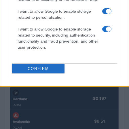
$1,922.14
Ethereum
I want to allow Google to enable storage
(ETH)
related to personalization.
I want to allow Google to enable storage
$602.95
BNB
related to security, including authentication
(BNB)
functionality and fraud prevention, and other
user protection.
$1.04
XRP
(XRP)
CONFIRM
$76.84
Solana
(SOL)
$0.197
Cardano
(ADA)
$6.51
Avalanche
(AVAX)