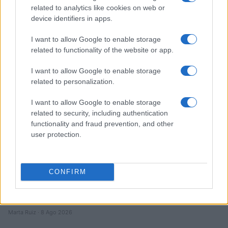
related to analytics like cookies on web or
Hackers de Corea del Norte comprometen a OPPO y Coinbase
device identifiers in apps.
en una campaña global de robo de criptomonedas
Diego Martín · 8 Ago 2026
I want to allow Google to enable storage
related to functionality of the website or app.
FINANZAS
I want to allow Google to enable storage
related to personalization.
I want to allow Google to enable storage
related to security, including authentication
functionality and fraud prevention, and other
user protection.
CONFIRM
Identifica y elimina suscripciones, fees y compras impulsivas
Marta Ruiz · 8 Ago 2026