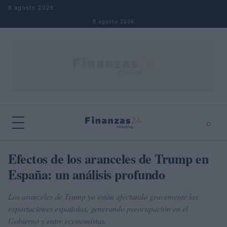
Saltar al contenido
8 agosto 2026
8 agosto 2026
⌕
×
⌕
Efectos de los aranceles de Trump en
Buscar
España: un análisis profundo
Los aranceles de Trump ya están afectando gravemente las
exportaciones españolas, generando preocupación en el
Gobierno y entre economistas.