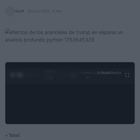
Staff
·
26 julio 2025
· 4 min
0:28 /
Ad
hub
Media
POWERED
1
/
4
4:27
BY
«`html