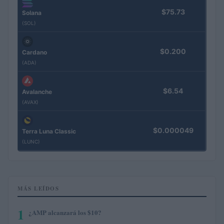
$75.73
Solana
(SOL)
$0.200
Cardano
(ADA)
$6.54
Avalanche
(AVAX)
$0.000049
Terra Luna Classic
(LUNC)
MÁS LEÍDOS
1
¿AMP alcanzará los $10?