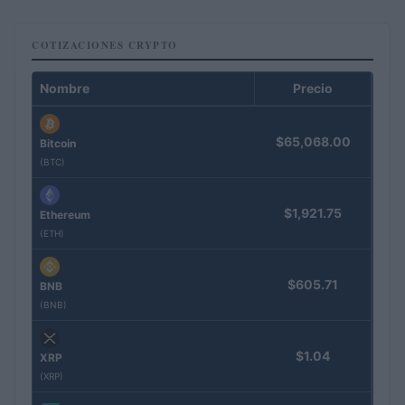
COTIZACIONES CRYPTO
Nombre
Precio
$65,068.00
Bitcoin
(BTC)
$1,921.75
Ethereum
(ETH)
$605.71
BNB
(BNB)
$1.04
XRP
(XRP)