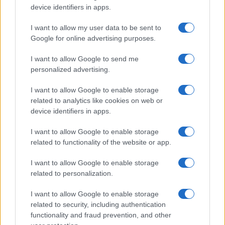
device identifiers in apps.
El Brent cae un 8.3% y arrastra a las materias primas
I want to allow my user data to be sent to
Lucía Herrera · 7 Ago 2026
Google for online advertising purposes.
NEWS
I want to allow Google to send me
personalized advertising.
I want to allow Google to enable storage
related to analytics like cookies on web or
device identifiers in apps.
I want to allow Google to enable storage
related to functionality of the website or app.
I want to allow Google to enable storage
related to personalization.
Brent cae un 8.3% y arrastra a las materias primas en agosto
I want to allow Google to enable storage
Lucía Herrera · 6 Ago 2026
related to security, including authentication
functionality and fraud prevention, and other
NEWS