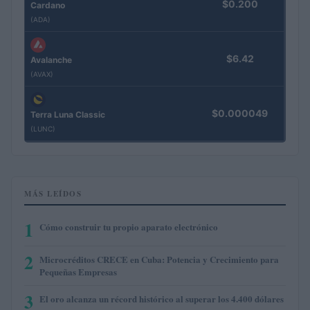
$0.200
Cardano
(ADA)
$6.42
Avalanche
(AVAX)
$0.000049
Terra Luna Classic
(LUNC)
MÁS LEÍDOS
1
Cómo construir tu propio aparato electrónico
2
Microcréditos CRECE en Cuba: Potencia y Crecimiento para
Pequeñas Empresas
3
El oro alcanza un récord histórico al superar los 4.400 dólares