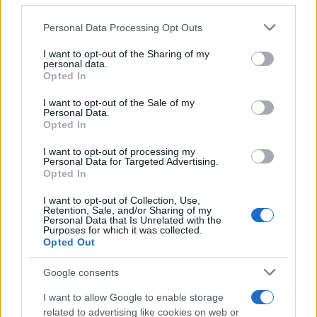
Please note that this website/app uses one or more Google
Personal Data Processing Opt Outs
services and may gather and store information including but
not limited to your visit or usage behaviour. You may click to
I want to opt-out of the Sharing of my
personal data.
grant or deny consent to Google and its third-party tags to
Opted In
use your data for below specified purposes in below Google
consent section.
Sigue leyendo
I want to opt-out of the Sale of my
Personal Data.
Opted In
NEWS
I want to opt-out of processing my
Personal Data for Targeted Advertising.
Opted In
I want to opt-out of Collection, Use,
Retention, Sale, and/or Sharing of my
Personal Data that Is Unrelated with the
Purposes for which it was collected.
Opted Out
Google consents
I want to allow Google to enable storage
related to advertising like cookies on web or