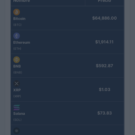
Nombre
Precio
$64,886.00
Bitcoin
(BTC)
$1,914.11
Ethereum
(ETH)
$592.87
BNB
(BNB)
$1.03
XRP
(XRP)
$73.83
Solana
(SOL)