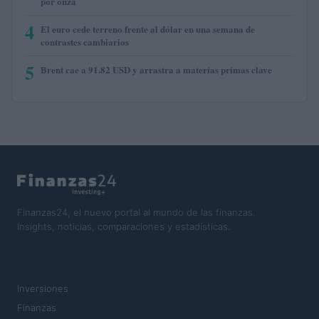
por onza
4
El euro cede terreno frente al dólar en una semana de
contrastes cambiarios
5
Brent cae a 91.82 USD y arrastra a materias primas clave
Finanzas24, el nuevo portal al mundo de las finanzas.
Insights, noticias, comparaciones y estadísticas.
SECCIONES
Inversiones
Finanzas