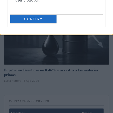
user protection.
CONFIRM
El petróleo Brent cae un 8.46% y arrastra a las materias
primas
Lucía Herrera · 5 Ago 2026
COTIZACIONES CRYPTO