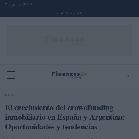
Saltar al contenido
7 agosto 2026
7 agosto 2026
⌕
×
⌕
NEWS
Buscar
El crecimiento del crowdfunding
inmobiliario en España y Argentina:
Oportunidades y tendencias