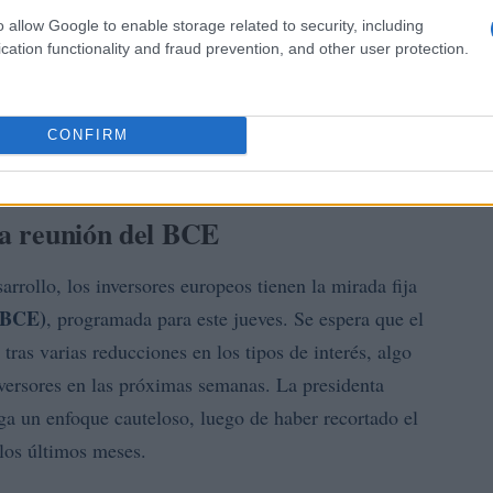
o allow Google to enable storage related to security, including
cation functionality and fraud prevention, and other user protection.
CONFIRM
la reunión del BCE
rrollo, los inversores europeos tienen la mirada fija
(BCE)
, programada para este jueves. Se espera que el
ras varias reducciones en los tipos de interés, algo
inversores en las próximas semanas. La presidenta
a un enfoque cauteloso, luego de haber recortado el
los últimos meses.