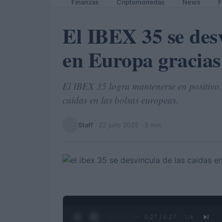
Finanzas
Criptomonedas
News
F
El IBEX 35 se desv
en Europa gracias 
El IBEX 35 logra mantenerse en positivo, 
caídas en las bolsas europeas.
Staff
·
22 julio 2025
· 3 min
0:28 / 4:27
1
/
4