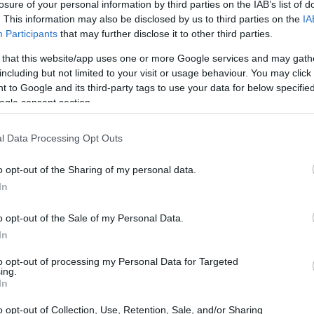
losure of your personal information by third parties on the IAB’s list of
. This information may also be disclosed by us to third parties on the
IA
Participants
that may further disclose it to other third parties.
 that this website/app uses one or more Google services and may gath
including but not limited to your visit or usage behaviour. You may click 
Solaria
energético son alentadoras, con
liderando las
 to Google and its third-party tags to use your data for below specifi
ogle consent section.
Acciona Energía
Otras empresas como
y su matriz,
3%
2,6%
eño, con subidas del
y
respectivamente. Esta
l Data Processing Opt Outs
 marcadamente con el comportamiento de otras
o opt-out of the Sharing of my personal data.
In
nsiones comerciales
o opt-out of the Sale of my Personal Data.
In
do por tensiones comerciales que han llevado a una
to opt-out of processing my Personal Data for Targeted
 de la apertura de conversaciones, los analistas están
ing.
In
a aquellas empresas más expuestas a los aranceles, que
10%
e tasas del
o más. ¿Cómo afectará esto a la
o opt-out of Collection, Use, Retention, Sale, and/or Sharing