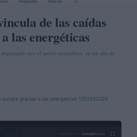
isco
Impuesto
How to
incula de las caídas
a las energéticas
impulsado por el sector energético, en un día de
Ad
hub
Media
POWERED BY