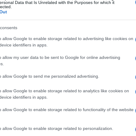
ersonal Data that Is Unrelated with the Purposes for which it
lected.
Out
sa. La atención está puesta en la próxima reunión de la
consents
Jerome Powell
esidente,
. El secretario del Tesoro,
o allow Google to enable storage related to advertising like cookies on
Trump
ll, a pesar de las críticas del presidente
. Por
evice identifiers in apps.
Karoline Leavitt
 Blanca,
, ha asegurado que el
o allow my user data to be sent to Google for online advertising
 Powell, lo que ha traído un leve alivio a los
s.
to allow Google to send me personalized advertising.
o allow Google to enable storage related to analytics like cookies on
evice identifiers in apps.
o allow Google to enable storage related to functionality of the website
o allow Google to enable storage related to personalization.