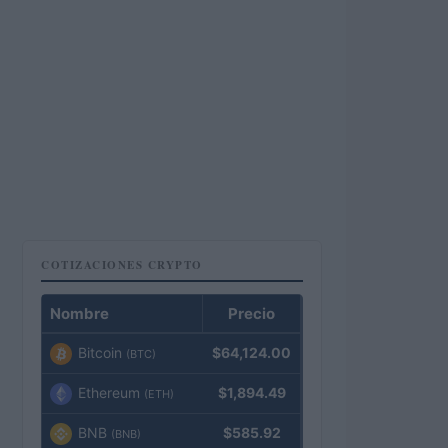
COTIZACIONES CRYPTO
Nombre
Precio
Bitcoin
$64,124.00
(BTC)
Ethereum
$1,894.49
(ETH)
BNB
$585.92
(BNB)