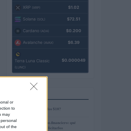
XRP
$1.02
(XRP)
Solana
$72.51
(SOL)
Cardano
$0.200
(ADA)
Avalanche
$6.39
(AVAX)
$0.000049
Terra Luna Classic
(LUNC)
MÁS LEÍDOS
sonal or
1
ection to
¿AMP alcanzará los $10?
ou may
 personal
2
Préstamos en Kubo.financiero: qué
out of the
ofrecen y cómo solicitarlos