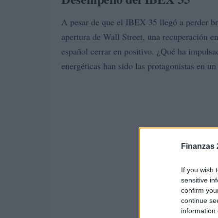
A pesar de que el IBEX 35 llegó a perder b
apertura de Wall Street, una recuperación e
español cerrar en positivo. ¿Qué ha impulsa
energéticas han sido las protagonistas en un
Finanzas 
If you wish 
sensitive in
confirm you
continue se
information 