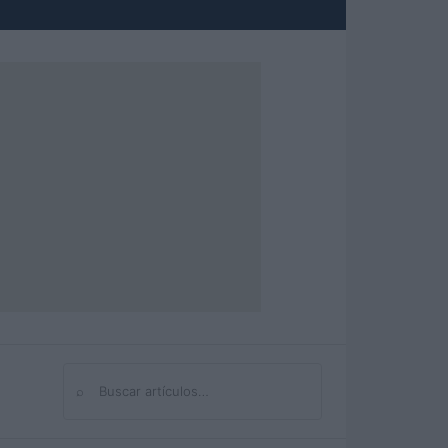
⌕
Buscar