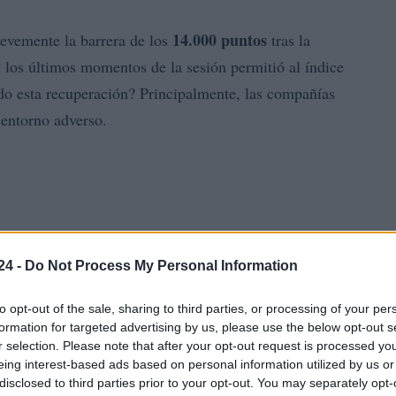
14.000 puntos
revemente la barrera de los
tras la
n los últimos momentos de la sesión permitió al índice
do esta recuperación? Principalmente, las compañías
 entorno adverso.
24 -
Do Not Process My Personal Information
to opt-out of the sale, sharing to third parties, or processing of your per
formation for targeted advertising by us, please use the below opt-out s
r selection. Please note that after your opt-out request is processed y
eing interest-based ads based on personal information utilized by us or
disclosed to third parties prior to your opt-out. You may separately opt-