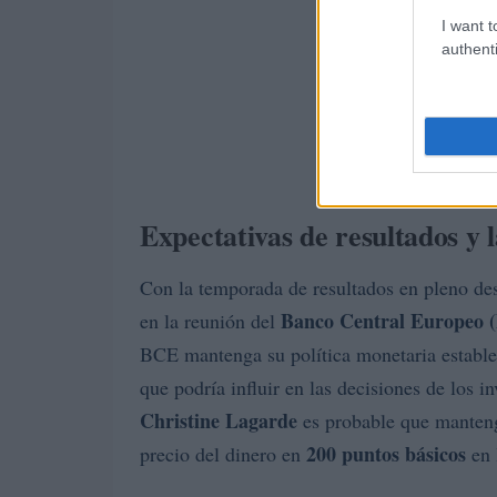
I want t
authenti
Expectativas de resultados y 
Con la temporada de resultados en pleno desa
Banco Central Europeo 
en la reunión del
BCE mantenga su política monetaria estable t
que podría influir en las decisiones de los 
Christine Lagarde
es probable que manteng
200 puntos básicos
precio del dinero en
en 