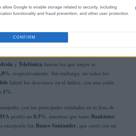
o allow Google to enable storage related to security, including
cation functionality and fraud prevention, and other user protection.
CONFIRM
rdrola
Telefónica
y
fueron los que mejor se
0,8%
, respectivamente. Sin embargo, no todos los
fols
lideró los descensos en el índice, con una caída
1%
un
.
empeño, con las principales entidades en la lista de
BVA
0,5%
Bankinter
perdió un
, mientras que tanto
Banco Santander
ca excepción fue
, que cerró con un