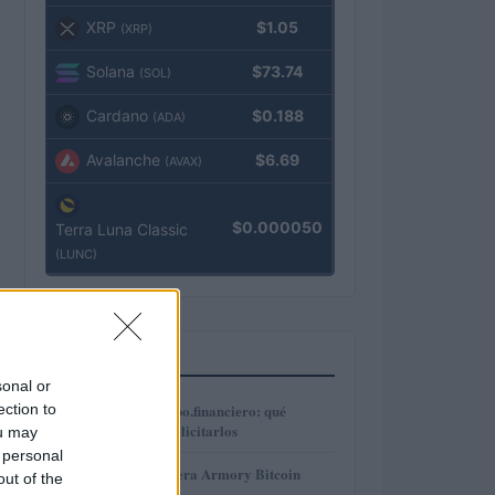
XRP
$1.05
(XRP)
Solana
$73.74
(SOL)
Cardano
$0.188
(ADA)
Avalanche
$6.69
(AVAX)
$0.000050
Terra Luna Classic
(LUNC)
MÁS LEÍDOS
sonal or
1
ection to
Préstamos en Kubo.financiero: qué
ofrecen y cómo solicitarlos
ou may
 personal
2
Revisión de billetera Armory Bitcoin
out of the