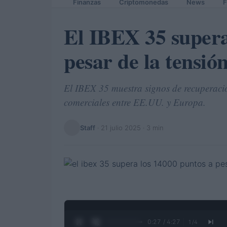
Finanzas
Criptomonedas
News
F
El IBEX 35 supera
pesar de la tensió
El IBEX 35 muestra signos de recuperación
comerciales entre EE.UU. y Europa.
Staff
·
21 julio 2025
· 3 min
0:28 / 4:27
1
/
4