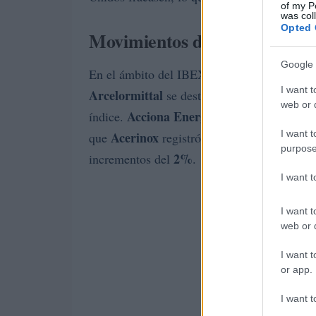
of my P
was col
Opted 
Movimientos dentro del IBE
Google 
En el ámbito del IBEX 35, el rebote del lun
I want t
Arcelormittal
se destacó con una revaloriza
web or d
Acciona Energía
índice.
también tuvo un b
I want t
Acerinox
2,7%
que
registró un aumento del
purpose
2%
incrementos del
.
I want 
I want t
web or d
I want t
or app.
I want t