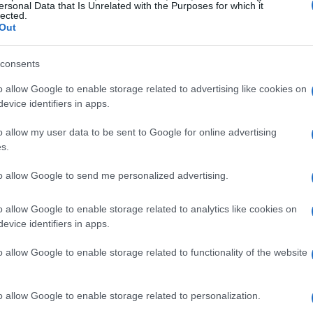
ersonal Data that Is Unrelated with the Purposes for which it
lected.
Out
X 35
consents
es estuvo liderado por las compañías acereras.
o allow Google to enable storage related to advertising like cookies on
4%
ción superior al
, cerrando en lo más alto del
evice identifiers in apps.
2,9%
uen desempeño, con una ganancia del
, mientras
o allow my user data to be sent to Google for online advertising
Colonial
Acciona
. Por otro lado,
y
también lograron
s.
to allow Google to send me personalized advertising.
o allow Google to enable storage related to analytics like cookies on
evice identifiers in apps.
o allow Google to enable storage related to functionality of the website
o allow Google to enable storage related to personalization.