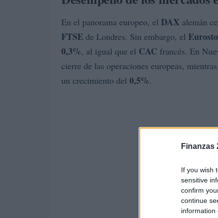
DAX
En el panorama europeo, el
alemán cer
FTSE
Eurost
de Londres. Sin embargo, el
0,3%
CAC
, al igual que el
francés. En Nue
cierre de las operaciones europeas, mientra
0,5%
un crecimiento del
.
Finanzas 
If you wish 
sensitive in
confirm you
continue se
information 