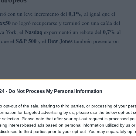
0,1%
ró con un leve incremento del
, al igual que el
oxx50
no logró recuperarse y terminó con una caída del
Nasdaq
0,7%
va York, el
experimentó un rebote del
al
S&P 500
Dow Jones
s que el
y el
también presentaron
24 -
Do Not Process My Personal Information
to opt-out of the sale, sharing to third parties, or processing of your per
formation for targeted advertising by us, please use the below opt-out s
r selection. Please note that after your opt-out request is processed y
eing interest-based ads based on personal information utilized by us or
disclosed to third parties prior to your opt-out. You may separately opt-