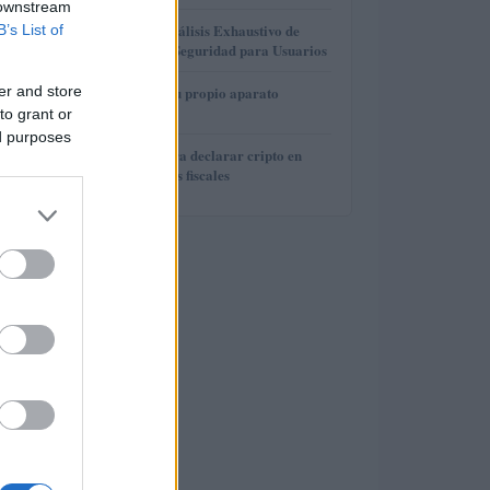
 downstream
3
Gana Crédito: Análisis Exhaustivo de
B’s List of
Funcionalidad y Seguridad para Usuarios
4
er and store
Cómo construir tu propio aparato
electrónico
to grant or
ed purposes
5
Guía práctica para declarar cripto en
España sin riesgos fiscales