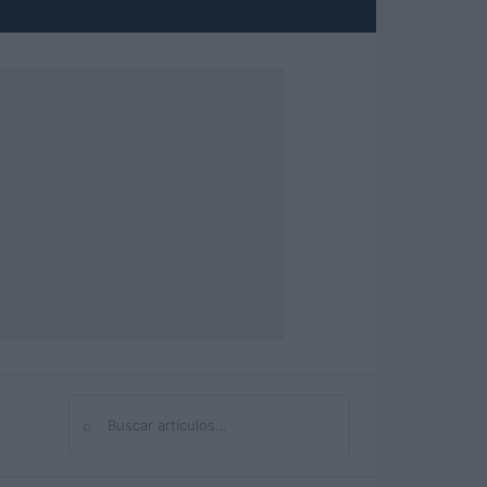
⌕
Buscar