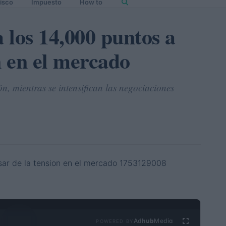
isco
Impuesto
How to
 los 14,000 puntos a
n en el mercado
, mientras se intensifican las negociaciones
Ad
hub
Media
POWERED BY