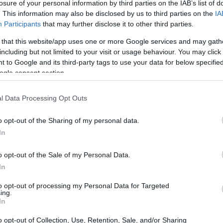
losure of your personal information by third parties on the IAB’s list of
. This information may also be disclosed by us to third parties on the
IA
Participants
that may further disclose it to other third parties.
 that this website/app uses one or more Google services and may gath
including but not limited to your visit or usage behaviour. You may click 
 to Google and its third-party tags to use your data for below specifi
ogle consent section.
del mercado
sigue tambaleándose por las crecientes
Trump
 y Europa. La administración de
ha amenazado
l Data Processing Opt Outs
aciones europeas si no se llega a un acuerdo comercial
idumbre ha llevado a negociadores de ambos lados a
o opt-out of the Sharing of my personal data.
In
a, aunque el resultado sigue siendo un misterio.
o opt-out of the Sale of my Personal Data.
virtió que “el mercado aún no ha descontado
In
sivo”. Esto sugiere que los inversores deben estar
to opt-out of processing my Personal Data for Targeted
l futuro cercano. Además, las autoridades
ing.
In
ternativo en caso de que las negociaciones con Estados
 cautela en el mercado europeo.
o opt-out of Collection, Use, Retention, Sale, and/or Sharing