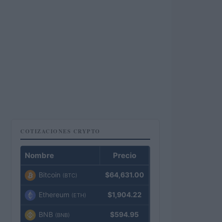
COTIZACIONES CRYPTO
Nombre
Precio
Bitcoin
$64,631.00
(BTC)
Ethereum
$1,904.22
(ETH)
BNB
$594.95
(BNB)