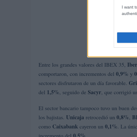
I want t
authenti
Ibe
Entre los grandes valores del IBEX 35,
0,9%
comportaron, con incrementos del
y
Gri
sectores disfrutaron de un día favorable.
1,5%
Sacyr
del
, seguido de
, que corrigió 
El sector bancario tampoco tuvo un buen des
Unicaja
0,8%
B
los bajistas.
retrocedió un
,
Caixabank
0,1%
como
cayeron un
. La úni
0,5%
incremento del
.