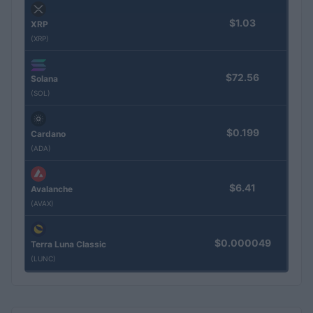
$1.03
XRP
(XRP)
$72.56
Solana
(SOL)
$0.199
Cardano
(ADA)
$6.41
Avalanche
(AVAX)
$0.000049
Terra Luna Classic
(LUNC)