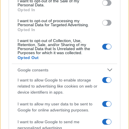
I want to opt-out of the Sale of my
Personal Data.
Opted In
I want to opt-out of processing my
Personal Data for Targeted Advertising.
Cadena perpetua para ex oficial de LAPD por robo cripto a
Opted In
adolescente
Diego Martín · 6 Ago 2026
I want to opt-out of Collection, Use,
Retention, Sale, and/or Sharing of my
Personal Data that Is Unrelated with the
Purposes for which it was collected.
CRIPTOMONEDAS
Opted Out
Google consents
I want to allow Google to enable storage
related to advertising like cookies on web or
device identifiers in apps.
I want to allow my user data to be sent to
Google for online advertising purposes.
I want to allow Google to send me
personalized advertising.