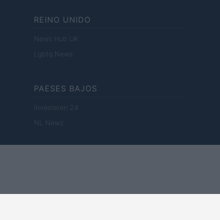
REINO UNIDO
News Hub UK
Lgbtq News
PAESES BAJOS
Investeren 24
NL Newz