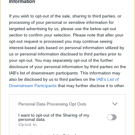
Information
If you wish to opt-out of the sale, sharing to third parties, or
processing of your personal or sensitive information for
targeted advertising by us, please use the below opt-out
section to confirm your selection. Please note that after your
opt-out request is processed you may continue seeing
interest-based ads based on personal information utilized by
us or personal information disclosed to third parties prior to
Brent cae un 8.3% y arrastra a las materias primas en agosto
your opt-out. You may separately opt-out of the further
disclosure of your personal information by third parties on the
Lucía Herrera · 6 Ago 2026
IAB’s list of downstream participants. This information may
also be disclosed by us to third parties on the
IAB’s List of
CRIPTOMONEDAS
Downstream Participants
that may further disclose it to other
third parties.
Please note that this website/app uses one or more Google
Personal Data Processing Opt Outs
services and may gather and store information including but
not limited to your visit or usage behaviour. You may click to
I want to opt-out of the Sharing of my
personal data.
grant or deny consent to Google and its third-party tags to
Opted In
use your data for below specified purposes in below Google
consent section.