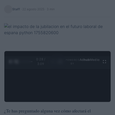
Staff
·
22 agosto 2025
· 3 min
0:29 /
Ad
hub
Media
POWERED
1
/
4
3:09
BY
¿Te has preguntado alguna vez cómo afectará el