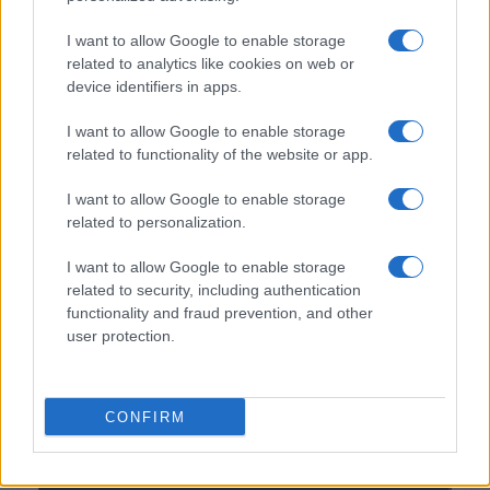
Cómo los delincuentes están explotando los cambios en la
normativa cripto europea
I want to allow Google to enable storage
Diego Martín · 6 Ago 2026
related to analytics like cookies on web or
device identifiers in apps.
I want to allow Google to enable storage
COTIZACIONES CRYPTO
related to functionality of the website or app.
I want to allow Google to enable storage
Nombre
Precio
related to personalization.
$64,276.00
I want to allow Google to enable storage
Bitcoin
related to security, including authentication
(BTC)
functionality and fraud prevention, and other
user protection.
$1,899.29
Ethereum
(ETH)
CONFIRM
$592.07
BNB
(BNB)