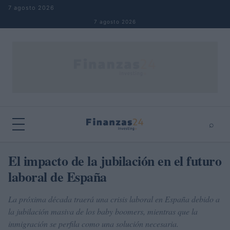
Saltar al contenido
7 agosto 2026
7 agosto 2026
⌕
×
⌕
El impacto de la jubilación en el futuro
Buscar
laboral de España
La próxima década traerá una crisis laboral en España debido a
la jubilación masiva de los baby boomers, mientras que la
inmigración se perfila como una solución necesaria.