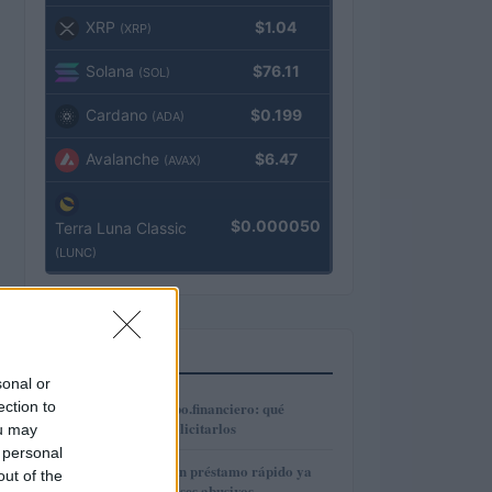
XRP
$1.04
(XRP)
Solana
$76.11
(SOL)
Cardano
$0.199
(ADA)
Avalanche
$6.47
(AVAX)
$0.000050
Terra Luna Classic
(LUNC)
MÁS LEÍDOS
sonal or
1
ection to
Préstamos en Kubo.financiero: qué
ofrecen y cómo solicitarlos
ou may
 personal
2
Cómo reclamar un préstamo rápido ya
out of the
pagado por intereses abusivos