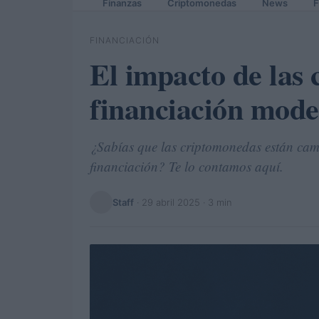
Finanzas
Criptomonedas
News
F
FINANCIACIÓN
El impacto de las
financiación mod
¿Sabías que las criptomonedas están cam
financiación? Te lo contamos aquí.
Staff
·
29 abril 2025
· 3 min