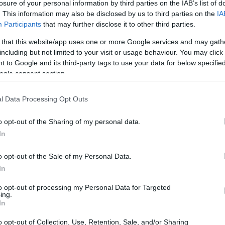
losure of your personal information by third parties on the IAB’s list of
de las criptomonedas
. This information may also be disclosed by us to third parties on the
IA
Participants
that may further disclose it to other third parties.
onedas
ha capturado la atención del mundo financiero.
 that this website/app uses one or more Google services and may gath
 han evolucionado de ser un concepto desconocido a
including but not limited to your visit or usage behaviour. You may click 
 to Google and its third-party tags to use your data for below specifi
n popular y un medio de intercambio. Este fenómeno no
ogle consent section.
rsonas manejan su dinero, sino que también ha
nanciación
.
l Data Processing Opt Outs
criptomonedas
o opt-out of the Sharing of my personal data.
In
tado un crecimiento impresionante. Por ejemplo, el
o opt-out of the Sale of my Personal Data.
a visto su precio fluctuar enormemente, alcanzando
In
n precedentes entre los inversores. Este crecimiento
to opt-out of processing my Personal Data for Targeted
s criptomonedas el futuro de la financiación?
ing.
In
la financiación
o opt-out of Collection, Use, Retention, Sale, and/or Sharing