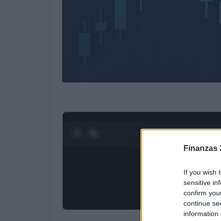
0:27 / 3:55
1
/
4
Finanzas 
If you wish 
sensitive in
confirm you
continue se
information 