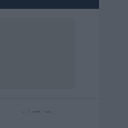
⌕
Buscar