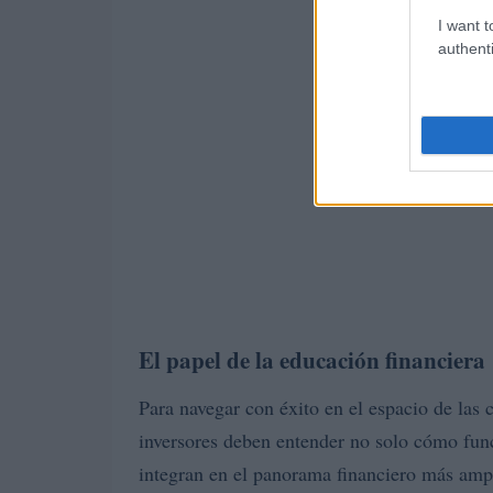
I want t
authenti
El papel de la educación financiera
Para navegar con éxito en el espacio de las 
inversores deben entender no solo cómo fun
integran en el panorama financiero más ampl