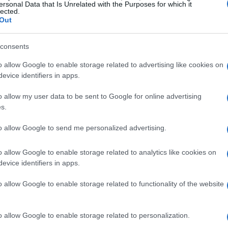
ersonal Data that Is Unrelated with the Purposes for which it
lected.
ptomonedas permiten transferencias instantáneas y seguras a
Out
 todo el mundo pueden acceder a oportunidades que antes eran
consents
e intermediarios, lo que reduce costos y aumenta la
o allow Google to enable storage related to advertising like cookies on
evice identifiers in apps.
o allow my user data to be sent to Google for online advertising
s.
 no están exentas de riesgos. La volatilidad de los
to allow Google to send me personalized advertising.
aciones constantes. Además, la seguridad en las
o allow Google to enable storage related to analytics like cookies on
inversores deben considerar. El fraude y el robo son
evice identifiers in apps.
 requiere un enfoque prudente.
o allow Google to enable storage related to functionality of the website
o allow Google to enable storage related to personalization.