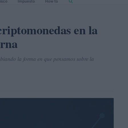
isco
Impuesto
How to
 criptomonedas en la
erna
biando la forma en que pensamos sobre la