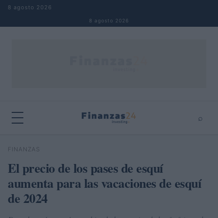
Saltar al contenido
8 agosto 2026
8 agosto 2026
⌕
×
⌕
FINANZAS
Buscar
El precio de los pases de esquí
aumenta para las vacaciones de esquí
de 2024