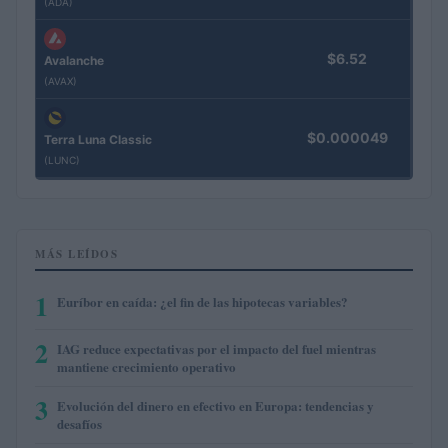
(ADA)
$6.52
Avalanche
(AVAX)
$0.000049
Terra Luna Classic
(LUNC)
MÁS LEÍDOS
1
Euríbor en caída: ¿el fin de las hipotecas variables?
2
IAG reduce expectativas por el impacto del fuel mientras
mantiene crecimiento operativo
3
Evolución del dinero en efectivo en Europa: tendencias y
desafíos