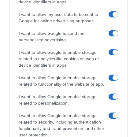
device identifiers in apps.
I want to allow my user data to be sent to
Google for online advertising purposes.
I want to allow Google to send me
personalized advertising.
I want to allow Google to enable storage
related to analytics like cookies on web or
device identifiers in apps.
Intervención conjunta de Japón y EE.UU. para frenar la caída
I want to allow Google to enable storage
del yen
related to functionality of the website or app.
Marta Ruiz · 7 Ago 2026
I want to allow Google to enable storage
related to personalization.
COTIZACIONES CRYPTO
I want to allow Google to enable storage
related to security, including authentication
functionality and fraud prevention, and other
Nombre
Precio
user protection.