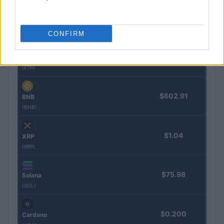
$64,972.00
Bitcoin
(BTC)
CONFIRM
$1,919.37
Ethereum
(ETH)
$602.91
BNB
(BNB)
$1.04
XRP
(XRP)
$75.98
Solana
(SOL)
$0.200
Cardano