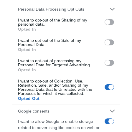
Marta Ruiz · 8 Ago 2026
Please note that this website/app uses one or more Google
Personal Data Processing Opt Outs
services and may gather and store information including but
FINANZAS
not limited to your visit or usage behaviour. You may click to
I want to opt-out of the Sharing of my
personal data.
grant or deny consent to Google and its third-party tags to
Opted In
use your data for below specified purposes in below Google
consent section.
I want to opt-out of the Sale of my
Personal Data.
Opted In
I want to opt-out of processing my
Personal Data for Targeted Advertising.
Opted In
I want to opt-out of Collection, Use,
Retention, Sale, and/or Sharing of my
Personal Data that Is Unrelated with the
Purposes for which it was collected.
Cómo la crisis de refino está afectando los precios de la
Opted Out
gasolina y el diésel
Google consents
Lucía Herrera · 7 Ago 2026
I want to allow Google to enable storage
FINANZAS
related to advertising like cookies on web or