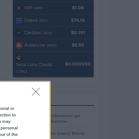
XRP
$1.06
(XRP)
Solana
$74.14
(SOL)
Cardano
$0.191
(ADA)
Avalanche
$6.65
(AVAX)
$0.000050
Terra Luna Classic
(LUNC)
MÁS LEÍDOS
sonal or
1
ection to
Préstamos en Kubo.financiero: qué
ofrecen y cómo solicitarlos
ou may
 personal
2
Revisión de billetera Armory Bitcoin
out of the