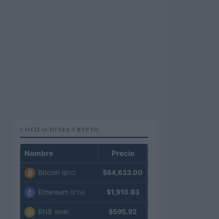
COTIZACIONES CRYPTO
Nombre
Precio
Bitcoin
$64,633.00
(BTC)
Ethereum
$1,910.83
(ETH)
BNB
$595.92
(BNB)