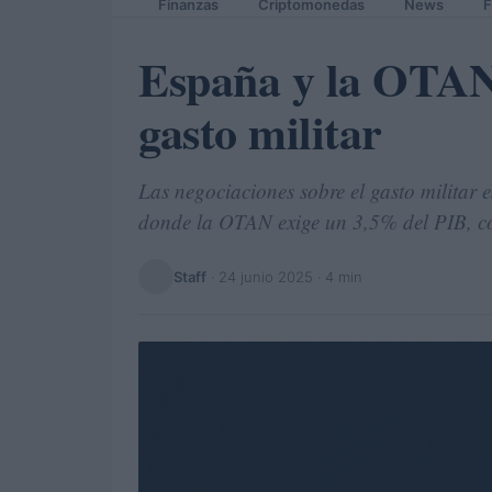
Finanzas
Criptomonedas
News
F
España y la OTAN:
gasto militar
Las negociaciones sobre el gasto militar
donde la OTAN exige un 3,5% del PIB, co
Staff
·
24 junio 2025
· 4 min