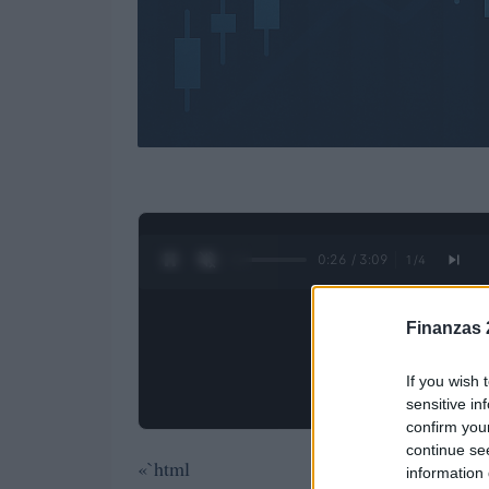
0:27 / 3:09
1
/
4
Finanzas 
If you wish 
sensitive in
confirm you
continue se
«`html
information 