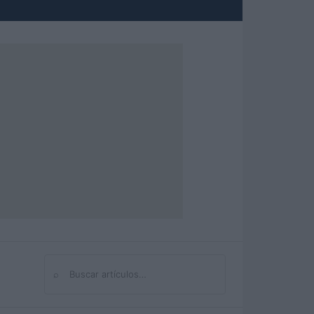
⌕
Buscar