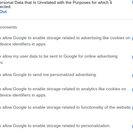
ersonal Data that Is Unrelated with the Purposes for which it
lected.
Out
consents
o allow Google to enable storage related to advertising like cookies on
evice identifiers in apps.
o allow my user data to be sent to Google for online advertising
s.
to allow Google to send me personalized advertising.
o allow Google to enable storage related to analytics like cookies on
evice identifiers in apps.
o allow Google to enable storage related to functionality of the website
de el mundo se vuelve cada vez más peligroso. Las
o allow Google to enable storage related to personalization.
can, y Rutte propuso aumentar el gasto mínimo de