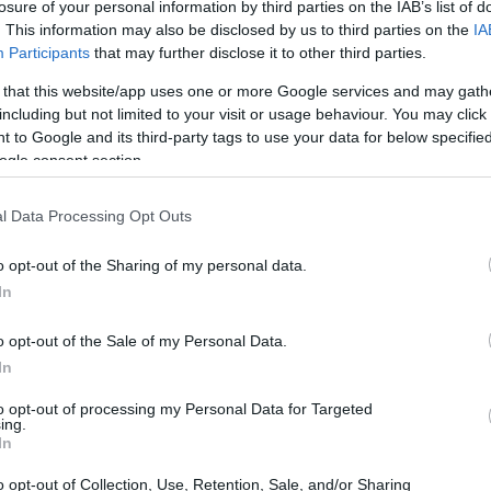
losure of your personal information by third parties on the IAB’s list of
. This information may also be disclosed by us to third parties on the
IA
sobre el gasto militar, la OTAN ha dejado claro que
Participants
that may further disclose it to other third parties.
3,5%
ensa al
de su PIB. Esto contradice las
 that this website/app uses one or more Google services and may gath
Sánchez, quien sostiene que el país puede cumplir con
including but not limited to your visit or usage behaviour. You may click 
a en la reciente Cumbre de La Haya, donde los líderes
 to Google and its third-party tags to use your data for below specifi
ogle consent section.
reunieron para discutir compromisos y estrategias de
l Data Processing Opt Outs
respuesta de España
o opt-out of the Sharing of my personal data.
In
 destacó que aunque el nuevo acuerdo proporciona
o opt-out of the Sale of my Personal Data.
 gasto en defensa, España enfrenta una presión
In
“la
itar. En declaraciones recientes, Rutte subrayó que
to opt-out of processing my Personal Data for Targeted
que España tendrá que gastar el 3,5%”
. ¿Cómo
ing.
In
acional?
o opt-out of Collection, Use, Retention, Sale, and/or Sharing