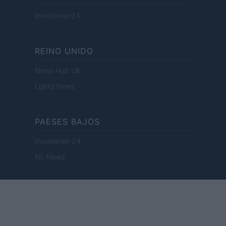
Investieren24
REINO UNIDO
News Hub UK
Lgbtq News
PAESES BAJOS
Investeren 24
NL Newz