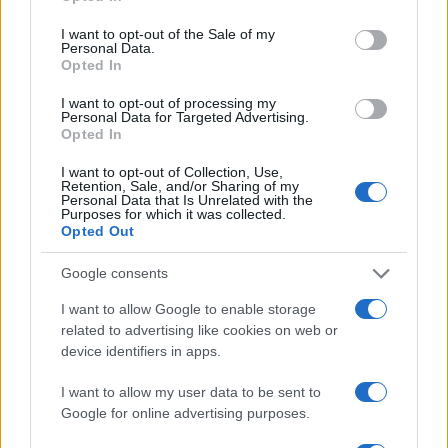
$601.08
use your data for below specified purposes in below Google
BNB
consent section.
(BNB)
I want to opt-out of the Sale of my
Personal Data.
Opted In
$1.04
XRP
I want to opt-out of processing my
(XRP)
Personal Data for Targeted Advertising.
Opted In
$75.96
Solana
I want to opt-out of Collection, Use,
Retention, Sale, and/or Sharing of my
(SOL)
Personal Data that Is Unrelated with the
Purposes for which it was collected.
Opted Out
$0.198
Cardano
(ADA)
Google consents
I want to allow Google to enable storage
$6.48
Avalanche
related to advertising like cookies on web or
(AVAX)
device identifiers in apps.
I want to allow my user data to be sent to
$0.000050
Terra Luna Classic
Google for online advertising purposes.
(LUNC)