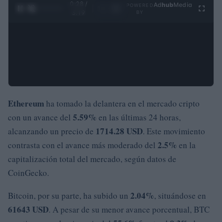
0:28 /
Ad
hub
Media
POWERED
1
/
4
3:19
BY
Ethereum
ha tomado la delantera en el mercado cripto
5.59%
con un avance del
en las últimas 24 horas,
1714.28 USD
alcanzando un precio de
. Este movimiento
2.5%
contrasta con el avance más moderado del
en la
capitalización total del mercado, según datos de
CoinGecko.
2.04%
Bitcoin, por su parte, ha subido un
, situándose en
61643 USD
. A pesar de su menor avance porcentual, BTC