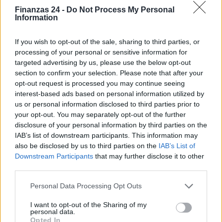
Finanzas 24 -
Do Not Process My Personal
Information
El petróleo Brent cae un 8.46% y arrastra a las materias
primas
If you wish to opt-out of the sale, sharing to third parties, or
processing of your personal or sensitive information for
Lucía Herrera · 5 Ago 2026
targeted advertising by us, please use the below opt-out
section to confirm your selection. Please note that after your
opt-out request is processed you may continue seeing
COTIZACIONES CRYPTO
interest-based ads based on personal information utilized by
us or personal information disclosed to third parties prior to
your opt-out. You may separately opt-out of the further
Nombre
Precio
disclosure of your personal information by third parties on the
IAB’s list of downstream participants. This information may
also be disclosed by us to third parties on the
IAB’s List of
$64,766.00
Bitcoin
Downstream Participants
that may further disclose it to other
(BTC)
third parties.
Please note that this website/app uses one or more Google
$1,912.60
Personal Data Processing Opt Outs
Ethereum
services and may gather and store information including but
(ETH)
not limited to your visit or usage behaviour. You may click to
I want to opt-out of the Sharing of my
personal data.
grant or deny consent to Google and its third-party tags to
Opted In