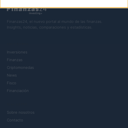
Finanzas24, el nuevo portal al mundo de las finanzas.
Insights, noticias, comparaciones y estadísticas.
SECCIONES
Inversiones
Finanzas
Criptomonedas
News
Fisco
Financiación
MAGAZINE
Sobre nosotros
Contacto