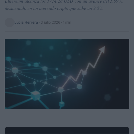
Ethereum alcanza los 1714.28 USD con un avance del 5.59%,
destacando en un mercado cripto que sube un 2.5%
Lucía Herrera
·
3 julio 2026
· 1 min