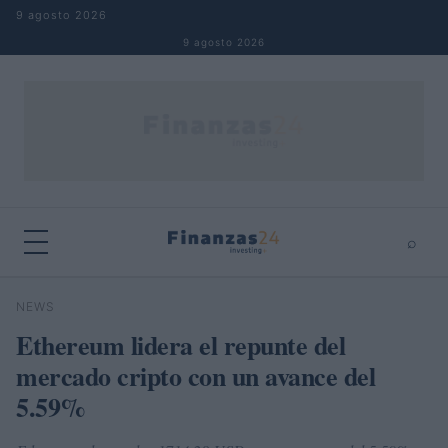
Saltar al contenido
9 agosto 2026
9 agosto 2026
⌕
×
⌕
NEWS
Buscar
Ethereum lidera el repunte del
mercado cripto con un avance del
5.59%