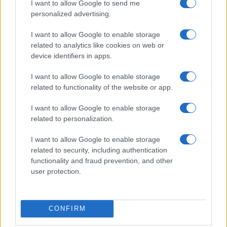
I want to allow Google to send me
personalized advertising.
MÁS LEÍDOS
I want to allow Google to enable storage
related to analytics like cookies on web or
1
device identifiers in apps.
Microcréditos CRECE en Cuba: Potencia y Crecimiento para
Pequeñas Empresas
I want to allow Google to enable storage
2
El oro alcanza un récord histórico al superar los 4.400 dólares
related to functionality of the website or app.
por onza
I want to allow Google to enable storage
3
Cómo construir tu propio aparato electrónico
related to personalization.
4
Brent cae a 91.82 USD y arrastra a materias primas clave
I want to allow Google to enable storage
related to security, including authentication
5
functionality and fraud prevention, and other
El euro cede terreno frente al dólar y el yen acelera su caída
user protection.
CONFIRM