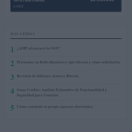
Terra Luna Classic
(LUNC)
MÁS LEÍDOS
1
¿AMP alcanzará los $10?
2
Préstamos en Kubo.financiero: qué ofrecen y cómo solicitarlos
3
Revisión de billetera Armory Bitcoin
4
Gana Crédito: Análisis Exhaustivo de Funcionalidad y
Seguridad para Usuarios
5
Cómo construir tu propio aparato electrónico