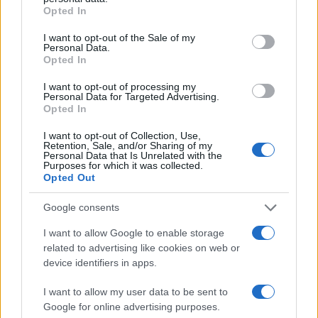
grant or deny consent to Google and its third-party tags to
Opted In
use your data for below specified purposes in below Google
consent section.
I want to opt-out of the Sale of my
Personal Data.
Opted In
I want to opt-out of processing my
Personal Data for Targeted Advertising.
Opted In
I want to opt-out of Collection, Use,
Retention, Sale, and/or Sharing of my
Criptomonedas en 2026: análisis de su evolución y perspectivas
Personal Data that Is Unrelated with the
futuras
Purposes for which it was collected.
Opted Out
Diego Martín · 7 Ago 2026
Google consents
FINANZAS
I want to allow Google to enable storage
related to advertising like cookies on web or
device identifiers in apps.
I want to allow my user data to be sent to
Google for online advertising purposes.