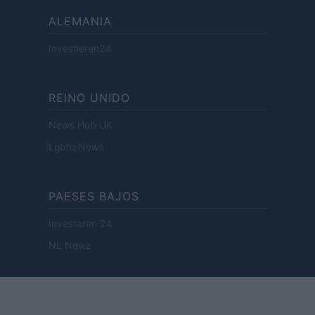
ALEMANIA
Investieren24
REINO UNIDO
News Hub UK
Lgbtq News
PAESES BAJOS
Investeren 24
NL Newz