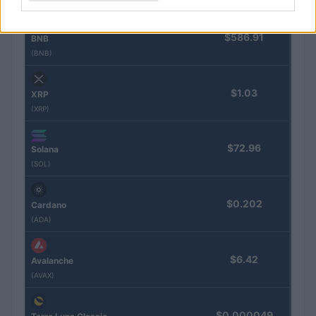
$586.91
BNB
(BNB)
$1.03
XRP
(XRP)
$72.96
Solana
(SOL)
$0.202
Cardano
(ADA)
$6.42
Avalanche
(AVAX)
$0.000049