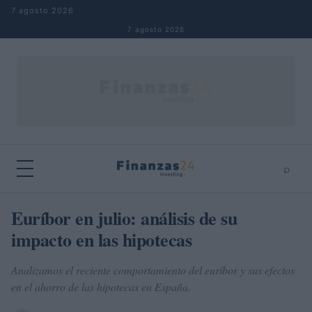
Saltar al contenido
7 agosto 2026
7 agosto 2026
⌕
×
⌕
Euríbor en julio: análisis de su
Buscar
impacto en las hipotecas
Analizamos el reciente comportamiento del euríbor y sus efectos
en el ahorro de las hipotecas en España.