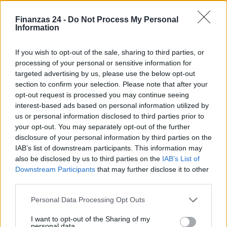
CRIPTOMONEDAS
Finanzas 24 -
Do Not Process My Personal
Information
If you wish to opt-out of the sale, sharing to third parties, or
processing of your personal or sensitive information for
targeted advertising by us, please use the below opt-out
section to confirm your selection. Please note that after your
opt-out request is processed you may continue seeing
interest-based ads based on personal information utilized by
us or personal information disclosed to third parties prior to
your opt-out. You may separately opt-out of the further
disclosure of your personal information by third parties on the
IAB’s list of downstream participants. This information may
Edgar Gilberto Fabris Contreras capturado por fraude de 621
mil dólares en inversiones digitales
also be disclosed by us to third parties on the
IAB’s List of
Downstream Participants
that may further disclose it to other
Diego Martín · 7 Ago 2026
third parties.
CRIPTOMONEDAS
Please note that this website/app uses one or more Google
Personal Data Processing Opt Outs
services and may gather and store information including but
not limited to your visit or usage behaviour. You may click to
I want to opt-out of the Sharing of my
personal data.