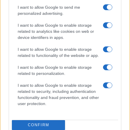
I want to allow Google to send me
personalized advertising.
I want to allow Google to enable storage
related to analytics like cookies on web or
Cómo gestionar tus finanzas con el método 50/30/20 y más
device identifiers in apps.
Marta Ruiz · 7 Ago 2026
I want to allow Google to enable storage
related to functionality of the website or app.
I want to allow Google to enable storage
COTIZACIONES CRYPTO
related to personalization.
Nombre
Precio
I want to allow Google to enable storage
related to security, including authentication
functionality and fraud prevention, and other
$64,360.00
Bitcoin
user protection.
(BTC)
$1,903.98
Ethereum
CONFIRM
(ETH)