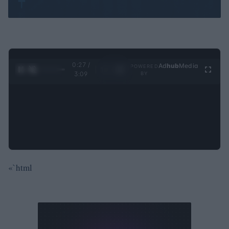
0:28 /
Ad
hub
Media
POWERED
1
/
4
3:09
BY
«`html