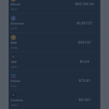
$65,145.00
Bitcoin
(BTC)
$1,927.27
Ethereum
(ETH)
$591.07
BNB
(BNB)
$1.04
XRP
(XRP)
$73.81
Solana
(SOL)
$0.201
Cardano
(ADA)