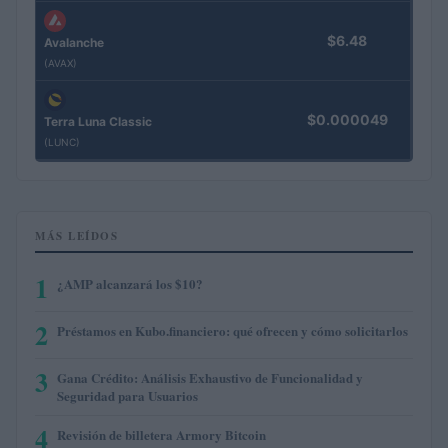
$6.48
Avalanche
(AVAX)
$0.000049
Terra Luna Classic
(LUNC)
MÁS LEÍDOS
1
¿AMP alcanzará los $10?
2
Préstamos en Kubo.financiero: qué ofrecen y cómo solicitarlos
3
Gana Crédito: Análisis Exhaustivo de Funcionalidad y
Seguridad para Usuarios
4
Revisión de billetera Armory Bitcoin