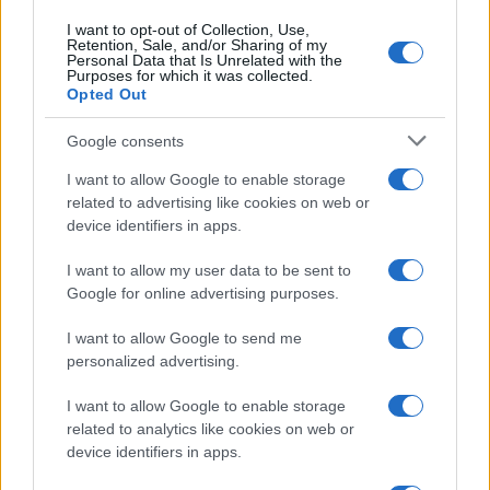
I want to opt-out of Collection, Use,
CRIPTOMONEDAS
Retention, Sale, and/or Sharing of my
Personal Data that Is Unrelated with the
Purposes for which it was collected.
Opted Out
Google consents
I want to allow Google to enable storage
related to advertising like cookies on web or
device identifiers in apps.
I want to allow my user data to be sent to
Google for online advertising purposes.
I want to allow Google to send me
Edgar Gilberto Fabris Contreras capturado por fraude de 621
personalized advertising.
mil dólares en inversiones digitales
Diego Martín · 7 Ago 2026
I want to allow Google to enable storage
related to analytics like cookies on web or
CRIPTOMONEDAS
device identifiers in apps.