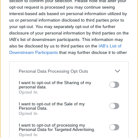
section to confirm your selection. Please note that after your
opt-out request is processed you may continue seeing
interest-based ads based on personal information utilized by
Sigue leyendo
us or personal information disclosed to third parties prior to
your opt-out. You may separately opt-out of the further
disclosure of your personal information by third parties on the
FINANZAS
IAB’s list of downstream participants. This information may
also be disclosed by us to third parties on the
IAB’s List of
Downstream Participants
that may further disclose it to other
third parties.
Please note that this website/app uses one or more Google
Personal Data Processing Opt Outs
services and may gather and store information including but
not limited to your visit or usage behaviour. You may click to
I want to opt-out of the Sharing of my
personal data.
grant or deny consent to Google and its third-party tags to
Opted In
use your data for below specified purposes in below Google
consent section.
I want to opt-out of the Sale of my
Personal Data.
Opted In
Cómo la inteligencia artificial transforma la gestión financiera
I want to opt-out of processing my
personal
Personal Data for Targeted Advertising.
Opted In
Marta Ruiz · 7 Ago 2026