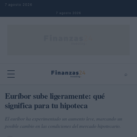
Saltar al contenido
7 agosto 2026
7 agosto 2026
⌕
×
⌕
Euríbor sube ligeramente: qué
Buscar
significa para tu hipoteca
El euríbor ha experimentado un aumento leve, marcando un
posible cambio en las condiciones del mercado hipotecario.