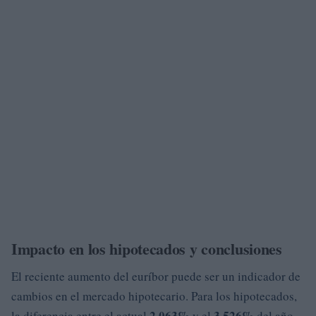
Impacto en los hipotecados y conclusiones
El reciente aumento del euríbor puede ser un indicador de
cambios en el mercado hipotecario. Para los hipotecados,
2,063%
3,526%
la diferencia entre el actual
y el
del año