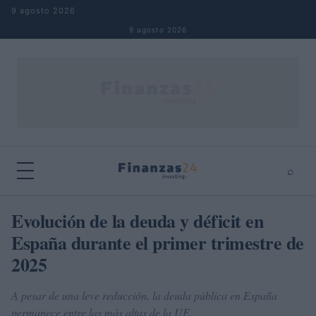
Saltar al contenido
9 agosto 2026
9 agosto 2026
⌕
×
⌕
Evolución de la deuda y déficit en
Buscar
España durante el primer trimestre de
2025
A pesar de una leve reducción, la deuda pública en España
permanece entre las más altas de la UE.