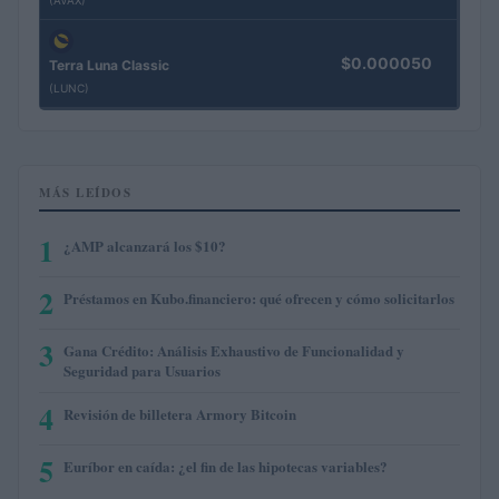
(AVAX)
$0.000050
Terra Luna Classic
(LUNC)
MÁS LEÍDOS
1
¿AMP alcanzará los $10?
2
Préstamos en Kubo.financiero: qué ofrecen y cómo solicitarlos
3
Gana Crédito: Análisis Exhaustivo de Funcionalidad y
Seguridad para Usuarios
4
Revisión de billetera Armory Bitcoin
5
Euríbor en caída: ¿el fin de las hipotecas variables?