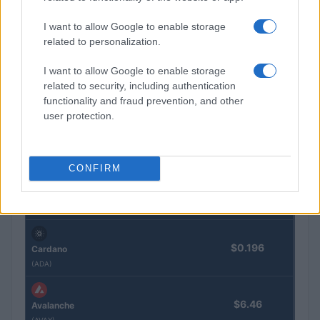
$1,916.42
Ethereum
I want to allow Google to enable storage
(ETH)
related to personalization.
I want to allow Google to enable storage
$603.33
BNB
related to security, including authentication
(BNB)
functionality and fraud prevention, and other
user protection.
$1.04
XRP
(XRP)
CONFIRM
$76.39
Solana
(SOL)
$0.196
Cardano
(ADA)
$6.46
Avalanche