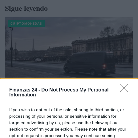
Sigue leyendo
CRIPTOMONEDAS
Finanzas 24 -
Do Not Process My Personal
Information
Francia se convierte en el epicentro de los robos violentos de
If you wish to opt-out of the sale, sharing to third parties, or
criptomonedas
processing of your personal or sensitive information for
targeted advertising by us, please use the below opt-out
Diego Martín · 9 Ago 2026
section to confirm your selection. Please note that after your
opt-out request is processed you may continue seeing
CRIPTOMONEDAS