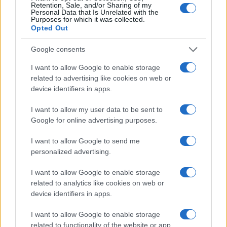
Retention, Sale, and/or Sharing of my
Personal Data that Is Unrelated with the
Purposes for which it was collected.
Opted Out
Google consents
I want to allow Google to enable storage
related to advertising like cookies on web or
device identifiers in apps.
Cómo planificar tus impuestos cripto: trading, staking y más
Diego Martín · 9 Ago 2026
I want to allow my user data to be sent to
Google for online advertising purposes.
I want to allow Google to send me
COTIZACIONES CRYPTO
personalized advertising.
I want to allow Google to enable storage
Nombre
Precio
related to analytics like cookies on web or
device identifiers in apps.
$64,894.00
Bitcoin
I want to allow Google to enable storage
(BTC)
related to functionality of the website or app.