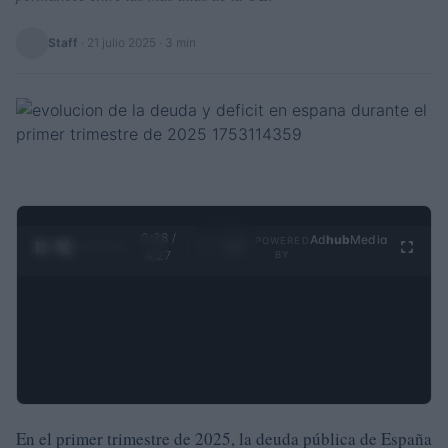
Staff
·
21 julio 2025
· 3 min
0:29 /
Ad
hub
Media
POWERED
1
/
4
4:27
BY
En el primer trimestre de 2025, la deuda pública de España