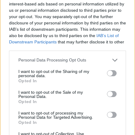
interest-based ads based on personal information utilized by
us or personal information disclosed to third parties prior to
your opt-out. You may separately opt-out of the further
disclosure of your personal information by third parties on the
IAB’s list of downstream participants. This information may
also be disclosed by us to third parties on the
IAB’s List of
Downstream Participants
that may further disclose it to other
third parties.
Please note that this website/app uses one or more Google
Personal Data Processing Opt Outs
services and may gather and store information including but
not limited to your visit or usage behaviour. You may click to
I want to opt-out of the Sharing of my
personal data.
grant or deny consent to Google and its third-party tags to
Opted In
Jorge Messi fallece a los 68 años: El pilar fundamental de
use your data for below specified purposes in below Google
Lionel Messi
consent section.
I want to opt-out of the Sale of my
Lucía Herrera · 9 Ago 2026
Personal Data.
Opted In
IMPUESTO
I want to opt-out of processing my
Personal Data for Targeted Advertising.
Opted In
I want to opt-out of Collection, Use,