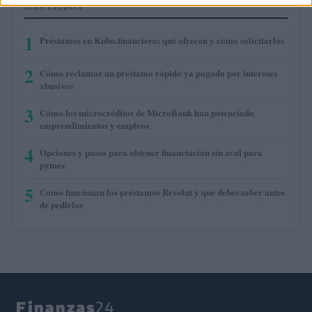
MÁS LEÍDOS
1
Préstamos en Kubo.financiero: qué ofrecen y cómo solicitarlos
2
Cómo reclamar un préstamo rápido ya pagado por intereses
abusivos
3
Cómo los microcréditos de MicroBank han potenciado
emprendimientos y empleos
4
Opciones y pasos para obtener financiación sin aval para
pymes
5
Cómo funcionan los préstamos Revolut y qué debes saber antes
de pedirlos