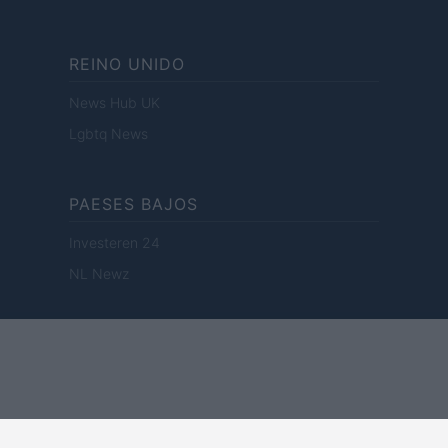
REINO UNIDO
News Hub UK
Lgbtq News
PAESES BAJOS
Investeren 24
NL Newz