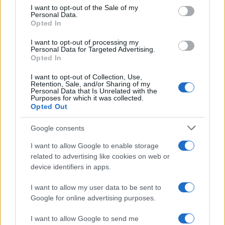
UDC y Xunta en conflicto por desequilibrio presupuestario en
consent section.
I want to opt-out of the Sale of my
2026
Personal Data.
Opted In
Marta Ruiz · 1 Ago 2026
I want to opt-out of processing my
Personal Data for Targeted Advertising.
Opted In
COTIZACIONES CRYPTO
I want to opt-out of Collection, Use,
Retention, Sale, and/or Sharing of my
Nombre
Precio
Personal Data that Is Unrelated with the
Purposes for which it was collected.
Opted Out
$64,579.00
Bitcoin
Google consents
(BTC)
I want to allow Google to enable storage
related to advertising like cookies on web or
$1,907.32
Ethereum
device identifiers in apps.
(ETH)
I want to allow my user data to be sent to
Google for online advertising purposes.
$591.17
BNB
(BNB)
I want to allow Google to send me