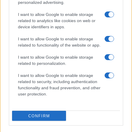
personalized advertising.
$1.02
XRP
I want to allow Google to enable storage
(XRP)
related to analytics like cookies on web or
device identifiers in apps.
$73.25
Solana
(SOL)
I want to allow Google to enable storage
related to functionality of the website or app.
$0.198
Cardano
I want to allow Google to enable storage
(ADA)
related to personalization.
I want to allow Google to enable storage
$6.37
Avalanche
related to security, including authentication
(AVAX)
functionality and fraud prevention, and other
user protection.
$0.000049
Terra Luna Classic
(LUNC)
CONFIRM