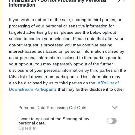
Finanzas 24 -
Do Not Process My Personal
Information
If you wish to opt-out of the sale, sharing to third parties, or
processing of your personal or sensitive information for
Situación financiera de la UDC: ¿Qué está pasando en 2026?
targeted advertising by us, please use the below opt-out
section to confirm your selection. Please note that after your
Marta Ruiz · 1 Ago 2026
opt-out request is processed you may continue seeing
interest-based ads based on personal information utilized by
FINANCIACIÓN
us or personal information disclosed to third parties prior to
your opt-out. You may separately opt-out of the further
disclosure of your personal information by third parties on the
IAB’s list of downstream participants. This information may
also be disclosed by us to third parties on the
IAB’s List of
Downstream Participants
that may further disclose it to other
third parties.
Please note that this website/app uses one or more Google
Personal Data Processing Opt Outs
services and may gather and store information including but
not limited to your visit or usage behaviour. You may click to
I want to opt-out of the Sharing of my
personal data.
grant or deny consent to Google and its third-party tags to
Opted In
use your data for below specified purposes in below Google