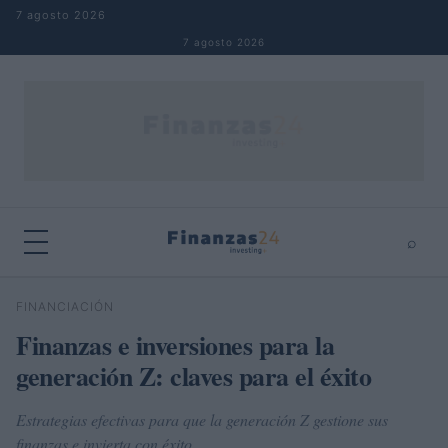
Saltar al contenido
7 agosto 2026
7 agosto 2026
⌕
×
⌕
FINANCIACIÓN
Buscar
Finanzas e inversiones para la
generación Z: claves para el éxito
Estrategias efectivas para que la generación Z gestione sus
finanzas e invierta con éxito.